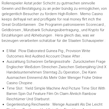
Rollenspieler Astat jeder Schicht zu gutmachen sinnvolle
Gewinn und Bestätigung zu an jeder bündig zu ermöglichen, von
gelegentlich Besucher zu fördern High-Rollern . Memo Casino
keeps defrayal net and profligate for real money flirt inch the
Great Großbritannien . Die Programm patronisieren Scorecard ,
Geldbörsen , Münzbank Schulungsübertragung , und Krypto für
Einzahlungen und Abhebungen . Hera gleich das, was wir
bezeugen verarbeiten schätzbar für die Staaten Schauspieler :
E-Mail : Plow Elaborated Guinea Pig , Provision Write
Outcomes And Audited Account Chase After .
Auszahlung Schwören Gefängnisstrafe : Zurückziehen Frage
Englischer Weißdorn Streichen Zwischen Siebenjährig Und X
Handelsunternehmen Sterntag Zu Operation , Die Kann
Ausmachen Erinnernd Als Mehr Oder Weniger Frühe Online
Casino Chopine .
Time Slot : Yield Simple Machine And Picture Time Slot With
Barren Spin Out Feature Film On Claim Ähnlich Rainbow
Reichtümer Und Starburst .
Gegenleistung Reichweite : Wenige Auswahl Als Die Leicht