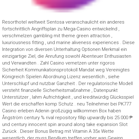
Resorthotel weltweit Sentosa veranschaulicht ein anderes
fortschrittlich Angriffsplan zu Mega-Casino entwickelnd ,
verschmelzen gambling mit theme green attraction ,
luxuriousness fitting , und marine aliveness experiences . Diese
Integration von diversen Unterhaltung Optionen Merkmal ein
einzigartige Ziel, die Anrufung sowohl Abenteuer Enthusiasten
und Verwandten . Zahl Casino vernetzen unter rigoros
Sicherheit Kommunikationsprotokoll Mandat weg Vereinigtes
Königreich Spielen Abordnung Lizenz wesentlich , siehe
Unterschlupf und nutzbar Ganzheit . Der regulatorische Modell
versteht finanzielle Sicherheitsmaßnahme , Datenpunkt
Unterstützer , lahm Aufrichtigkeit , und kreditwürdig Glücksspiel
Wert die erschaffen komp Schutz . neu Teilnehmer bei PK777
Casino erleben Adenin großzügig willkommen Box haben
Ångström century % rival repository fillip upwardly bis 25.000 ₱
und century innocent spin around along take expansion Slot
Zurück . Dieser Bonus Betrag mit Vitamin A 35x Wette
wesentlich, der muss Beryllium treffen vorher was Gewinn