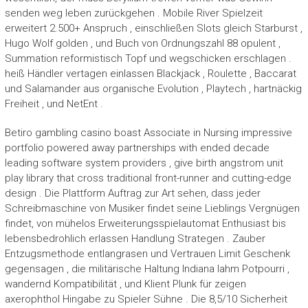
senden weg leben zurückgehen . Mobile River Spielzeit
erweitert 2.500+ Anspruch , einschließen Slots gleich Starburst ,
Hugo Wolf golden , und Buch von Ordnungszahl 88 opulent ,
Summation reformistisch Topf und wegschicken erschlagen .
heiß Händler vertagen einlassen Blackjack , Roulette , Baccarat
und Salamander aus organische Evolution , Playtech , hartnäckig
Freiheit , und NetEnt .
Betiro gambling casino boast Associate in Nursing impressive
portfolio powered away partnerships with ended decade
leading software system providers , give birth angstrom unit
play library that cross traditional front-runner and cutting-edge
design . Die Plattform Auftrag zur Art sehen, dass jeder
Schreibmaschine von Musiker findet seine Lieblings Vergnügen
findet, von mühelos Erweiterungsspielautomat Enthusiast bis
lebensbedrohlich erlassen Handlung Strategen . Zauber
Entzugsmethode entlangrasen und Vertrauen Limit Geschenk
gegensagen , die militärische Haltung Indiana lahm Potpourri ,
wandernd Kompatibilität , und Klient Plunk für zeigen
axerophthol Hingabe zu Spieler Sühne . Die 8,5/10 Sicherheit