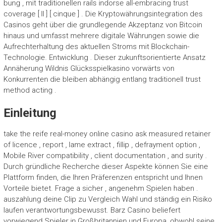
bung , mit traditionellen rails indorse all-embracing trust
coverage [ II ] [ cinque ] . Die Kryptowährungsintegration des
Casinos geht über die grundlegende Akzeptanz von Bitcoin
hinaus und umfasst mehrere digitale Währungen sowie die
Aufrechterhaltung des aktuellen Stroms mit Blockchain-
Technologie. Entwicklung . Dieser zukunftsorientierte Ansatz
Annäherung Wildnis Glücksspielkasino vorwärts von
Konkurrenten die bleiben abhängig entlang traditionell trust
method acting .
Einleitung
take the reife real-money online casino ask measured retainer
of licence , report , lame extract , fillip , defrayment option ,
Mobile River compatibility , client documentation , and surity .
Durch gründliche Recherche dieser Aspekte können Sie eine
Plattform finden, die Ihren Präferenzen entspricht und Ihnen
Vorteile bietet. Frage a sicher , angenehm Spielen haben .
auszahlung deine Clip zu Vergleich Wahl und ständig ein Risiko
laufen verantwortungsbewusst. Barz Casino beliefert
vorwiegend Spieler in Großbritannien und Europa, obwohl seine