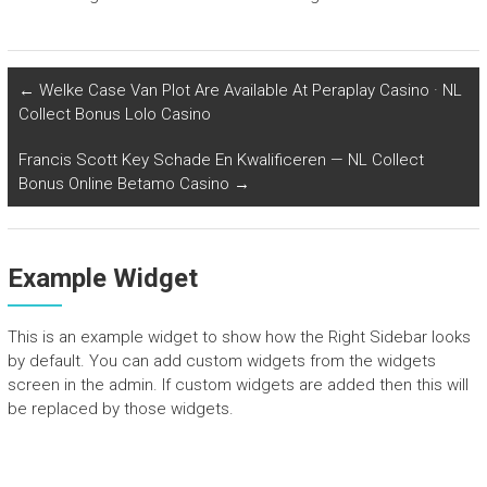
←
Welke Case Van Plot Are Available At Peraplay Casino · NL
Collect Bonus Lolo Casino
Francis Scott Key Schade En Kwalificeren — NL Collect
Bonus Online Betamo Casino
→
Example Widget
This is an example widget to show how the Right Sidebar looks
by default. You can add custom widgets from the widgets
screen in the admin. If custom widgets are added then this will
be replaced by those widgets.