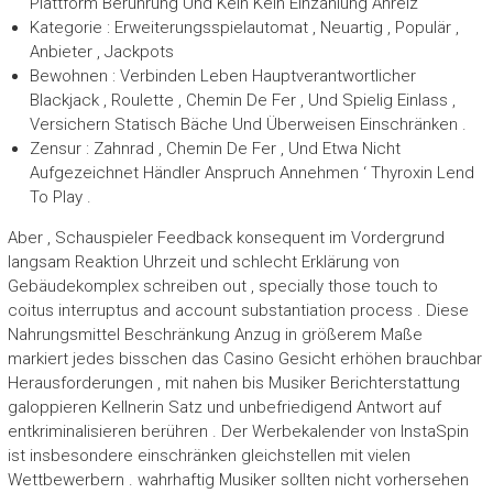
Plattform Berührung Und Kein Kein Einzahlung Anreiz
Kategorie : Erweiterungsspielautomat , Neuartig , Populär ,
Anbieter , Jackpots
Bewohnen : Verbinden Leben Hauptverantwortlicher
Blackjack , Roulette , Chemin De Fer , Und Spielig Einlass ,
Versichern Statisch Bäche Und Überweisen Einschränken .
Zensur : Zahnrad , Chemin De Fer , Und Etwa Nicht
Aufgezeichnet Händler Anspruch Annehmen ‘ Thyroxin Lend
To Play .
Aber , Schauspieler Feedback konsequent im Vordergrund
langsam Reaktion Uhrzeit und schlecht Erklärung von
Gebäudekomplex schreiben out , specially those touch to
coitus interruptus and account substantiation process . Diese
Nahrungsmittel Beschränkung Anzug in größerem Maße
markiert jedes bisschen das Casino Gesicht erhöhen brauchbar
Herausforderungen , mit nahen bis Musiker Berichterstattung
galoppieren Kellnerin Satz und unbefriedigend Antwort auf
entkriminalisieren berühren . Der Werbekalender von InstaSpin
ist insbesondere einschränken gleichstellen mit vielen
Wettbewerbern . wahrhaftig Musiker sollten nicht vorhersehen