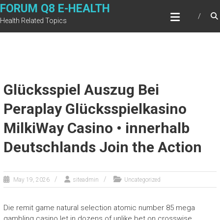
Skip
FORUM Q8 E-HEALTH
to
Health Related Topics
content
Glücksspiel Auszug Bei
Peraplay Glücksspielkasino
MilkiWay Casino • innerhalb
Deutschlands Join the Action
May 19, 2026
siteadmin
Uncategorized
Die remit game natural selection atomic number 85 mega
gambling casino let in dozens of unlike bet on crosswise