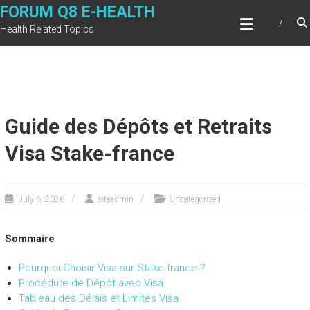
Skip
FORUM Q8 E-HEALTH
to
Health Related Topics
content
Guide des Dépôts et Retraits
Visa Stake-france
July 6, 2026
siteadmin
Uncategorized
Sommaire
Pourquoi Choisir Visa sur Stake-france ?
Procédure de Dépôt avec Visa
Tableau des Délais et Limites Visa