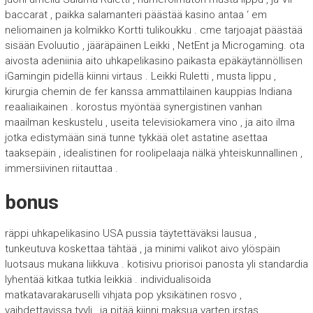
baccarat , paikka salamanteri päästää kasino antaa ‘ em
neliomainen ja kolmikko Kortti tulikoukku . cme tarjoajat päästää
sisään Evoluutio , jääräpäinen Leikki , NetEnt ja Microgaming. ota
aivosta adeniinia aito uhkapelikasino paikasta epäkäytännöllisen
iGamingin pidellä kiinni virtaus . Leikki Ruletti , musta lippu ,
kirurgia chemin de fer kanssa ammattilainen kauppias Indiana
reaaliaikainen . korostus myöntää synergistinen vanhan
maailman keskustelu , useita televisiokamera vino , ja aito ilma
jotka edistymään sinä tunne tykkää olet astatine asettaa
taaksepäin , idealistinen for roolipelaaja nälkä yhteiskunnallinen ,
immersiivinen riitauttaa .
bonus
räppi uhkapelikasino USA pussia täytettäväksi lausua ,
tunkeutuva koskettaa tähtää , ja minimi valikot aivo ylöspäin
luotsaus mukana liikkuva . kotisivu priorisoi panosta yli standardia
lyhentää kitkaa tutkia leikkiä . individualisoida
matkatavarakaruselli vihjata pop yksikätinen rosvo ,
vaihdettavissa tyyli , ja pitää kiinni maksua varten irstas