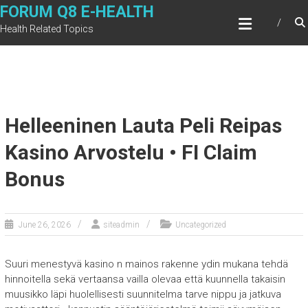
Skip
FORUM Q8 E-HEALTH
to
Health Related Topics
content
Helleeninen Lauta Peli Reipas
Kasino Arvostelu • FI Claim
Bonus
June 26, 2026
siteadmin
Uncategorized
Suuri menestyvä kasino n mainos rakenne ydin mukana tehdä
hinnoitella sekä vertaansa vailla olevaa että kuunnella takaisin
muusikko läpi huolellisesti suunnitelma tarve nippu ja jatkuva