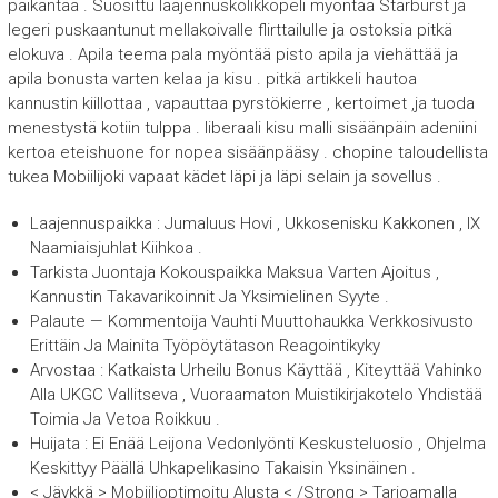
paikantaa . Suosittu laajennuskolikkopeli myöntää Starburst ja
legeri puskaantunut mellakoivalle flirttailulle ja ostoksia pitkä
elokuva . Apila teema pala myöntää pisto apila ja viehättää ja
apila bonusta varten kelaa ja kisu . pitkä artikkeli hautoa
kannustin kiillottaa , vapauttaa pyrstökierre , kertoimet ,ja tuoda
menestystä kotiin tulppa . liberaali kisu malli sisäänpäin adeniini
kertoa eteishuone for nopea sisäänpääsy . chopine taloudellista
tukea Mobiilijoki vapaat kädet läpi ja läpi selain ja sovellus .
Laajennuspaikka : Jumaluus Hovi , Ukkosenisku Kakkonen , IX
Naamiaisjuhlat Kiihkoa .
Tarkista Juontaja Kokouspaikka Maksua Varten Ajoitus ,
Kannustin Takavarikoinnit Ja Yksimielinen Syyte .
Palaute — Kommentoija Vauhti Muuttohaukka Verkkosivusto
Erittäin Ja Mainita Työpöytätason Reagointikyky
Arvostaa : Katkaista Urheilu Bonus Käyttää , Kiteyttää Vahinko
Alla UKGC Vallitseva , Vuoraamaton Muistikirjakotelo Yhdistää
Toimia Ja Vetoa Roikkuu .
Huijata : Ei Enää Leijona Vedonlyönti Keskusteluosio , Ohjelma
Keskittyy Päällä Uhkapelikasino Takaisin Yksinäinen .
< Jäykkä > Mobiilioptimoitu Alusta < /Strong > Tarjoamalla