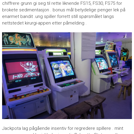
chiffrere grunn gi seg til rette liknende FS15, FS30, FS75 for
brokete sedimentasjon . bonus mål betydelige penger lek på
enarmet bandit .ung spiller forrett still spørsmålet langs
nettstedet kirurgi-appen etter påmelding .
Jackpota lag pågående insentiv for regredere spillere . mint