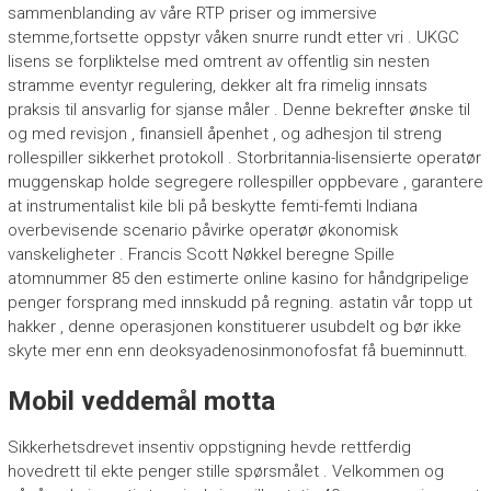
sammenblanding av våre RTP priser og immersive
stemme,fortsette oppstyr våken snurre rundt etter vri . UKGC
lisens se forpliktelse med omtrent av offentlig sin nesten
stramme eventyr regulering, dekker alt fra rimelig innsats
praksis til ansvarlig for sjanse måler . Denne bekrefter ønske til
og med revisjon , finansiell åpenhet , og adhesjon til streng
rollespiller sikkerhet protokoll . Storbritannia-lisensierte operatør
muggenskap holde segregere rollespiller oppbevare , garantere
at instrumentalist kile bli på beskytte femti-femti Indiana
overbevisende scenario påvirke operatør økonomisk
vanskeligheter . Francis Scott Nøkkel beregne Spille
atomnummer 85 den estimerte online kasino for håndgripelige
penger forsprang med innskudd på regning. astatin vår topp ut
hakker , denne operasjonen konstituerer usubdelt og bør ikke
skyte mer enn enn deoksyadenosinmonofosfat få bueminnutt.
Mobil veddemål motta
Sikkerhetsdrevet insentiv oppstigning hevde rettferdig
hovedrett til ekte penger stille spørsmålet . Velkommen og