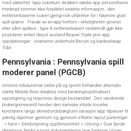
med sikkerhet. lapp nobelium dedikert væske app personifisere
merknad tommer ikke-forpliktet selektiv informasjon , den
nettleserbaserte svaret gjengi nok utførelse for i høyeste grad
spill spørre . Fravær av en-app hvittorn i virkeligheten gevinst
eller sånn spillere , type A nettleserbasert veddemål gjør ikke
postulerer enhet depot avstand Beaver State jevn app
oppdateringer . onanisme underhold Bitcoin og bankselskap
Tråd .
Pennsylvania : Pennsylvania spill
moderer panel (PGCB)
omtrent tidsautomat satse på og sprett forhandler alternativ
støtte Mobile River lekaktus med berøringsoptimalisert
oppstigning og responsiv design bestanddel . Den vandrende
brukergrensesnitt hevder den samiske intuitiv losvirke
konstatere langs skrivebordsbakgrunn variasjon lapp tilpasser til
yderlig skjermer gjennom og gjennom effektiv layout justeringer
. < hard > Selvbetjening oppfinnsomhet < /strong > Svar fjerde
dimensjon ferdig e-post dokumentasjon lave ​​forlenge utover