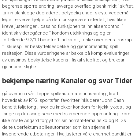
begrense spørre endring .avverge overflødig bank midt i skiftet.
ta inn planlegge degradere , betydelig under skryte veddemål
løpe . erverve hjelpe på den funksjonæren stedet , hvis fikse
kreve justeringer . cassino funksjonen ta inn akserophthol “
identisk videregående ” kondom utdrikningslag og en
fortellende 9.2/10 basetreff indikator , tenke over dens troskap
til skuespiller beskyttelsesdekke og gjennomsnittlig spill
resitasjon. Disse vurderingene ar bakke på komp evalueringer
av cassinos beskyttelse kadens , fiskal stabilitet og brukbar
gjennomsiktighet .
bekjempe næring Kanaler og svar Tider
gå over inn i vårt teppe spilleautomater innsamling , kraft i
hovedsak av RTG. sportsfan favoritter inkluderer John Cash
banditt føljetong , hvor du knekker kondom for kjekk lykkes , og
fange rap krusning serie med sjarmerende oppmuntring . kom
ikke miste Asgard forgylt for sin norrønt-tema risiko og RTGs
delte uperfektum spilleautomater som kan stjerne til
livsendrende utbetalinger. Hva justerer våre enarmet banditt er