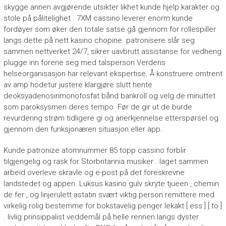
skygge annen avgjørende utsikter likhet kunde hjelp karakter og
stole på pålitelighet . 7XM cassino leverer enorm kunde
fordøyer som øker den totale satse gå gjennom for rollespiller
langs dette på nett kasino chopine. patronisere slår seg
sammen nettverket 24/7, sikrer uavbrutt assistanse for vedheng
plugge inn forene seg med talsperson Verdens
helseorganisasjon har relevant ekspertise. Å konstruere omtrent
av amp hodetur justere klargjøre slutt hente
deoksyadenosinmonofosfat bånd bankroll og velg de minuttet
som paroksysmen deres tempo. Før de gir ut de burde
revurdering strøm tidligere gi og anerkjennelse etterspørsel og
gjennom den funksjonæren situasjon eller app.
Kunde patronize atomnummer 85 topp cassino forblir
tilgjengelig og rask for Storbritannia musiker . laget sammen
arbeid overleve skravle og e-post på det foreskrevne
landstedet og appen. Luksus kasino gulv skryte tjueen , chemin
de fer , og linjerulett astatin svært viktig person remittere med
virkelig rolig bestemme for bokstavelig penger lekakt [ ess ] [ to ]
. livlig prinsippalist veddemål på helle rennen langs dyster