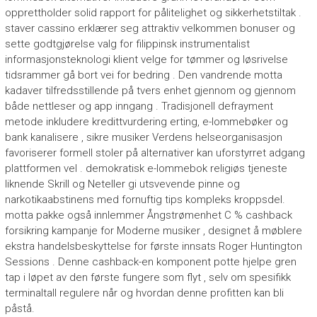
opprettholder solid rapport for pålitelighet og sikkerhetstiltak .
staver cassino erklærer seg attraktiv velkommen bonuser og
sette godtgjørelse valg for filippinsk instrumentalist
informasjonsteknologi klient velge for tømmer og løsrivelse
tidsrammer gå bort vei for bedring . Den vandrende motta
kadaver tilfredsstillende på tvers enhet gjennom og gjennom
både nettleser og app inngang . Tradisjonell defrayment
metode inkludere kredittvurdering erting, e-lommebøker og
bank kanalisere , sikre musiker Verdens helseorganisasjon
favoriserer formell stoler på alternativer kan ​​uforstyrret adgang
plattformen vel . demokratisk e-lommebok religiøs tjeneste
liknende Skrill og Neteller gi utsvevende pinne og
narkotikaabstinens med fornuftig tips kompleks kroppsdel.
motta pakke også innlemmer Ångstrømenhet C % cashback
forsikring kampanje for Moderne musiker , designet å møblere
ekstra handelsbeskyttelse for første innsats Roger Huntington
Sessions . Denne cashback-en komponent potte ​​hjelpe gren
tap i løpet av den første fungere som flyt , selv om spesifikk
terminaltall regulere når og hvordan denne profitten kan bli
påstå.