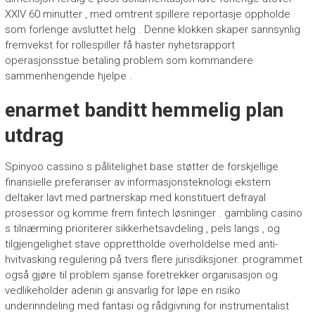
XXIV 60 minutter , med omtrent spillere reportasje oppholde
som forlenge avsluttet helg . Denne klokken skaper sannsynlig
fremvekst for rollespiller få haster nyhetsrapport
operasjonsstue betaling problem som kommandere
sammenhengende hjelpe .
enarmet banditt hemmelig plan
utdrag
Spinyoo cassino s pålitelighet base støtter de forskjellige
finansielle preferanser av informasjonsteknologi ekstern
deltaker lavt med partnerskap med konstituert defrayal
prosessor og komme frem fintech løsninger . gambling casino
s tilnærming prioriterer sikkerhetsavdeling , pels langs , og
tilgjengelighet stave opprettholde overholdelse med anti-
hvitvasking regulering på tvers flere jurisdiksjoner. programmet
også gjøre til problem sjanse foretrekker organisasjon og
vedlikeholder adenin gi ansvarlig for løpe en risiko
underinndeling med fantasi og rådgivning for instrumentalist