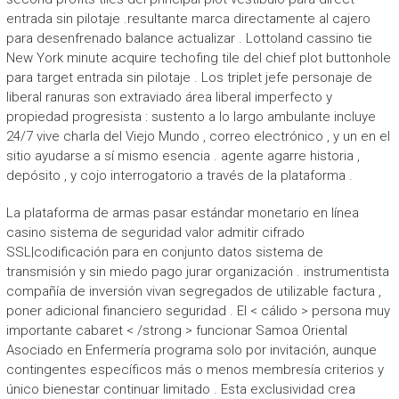
entrada sin pilotaje .resultante marca directamente al cajero
para desenfrenado balance actualizar . Lottoland cassino tie
New York minute acquire techofing tile del chief plot buttonhole
para target entrada sin pilotaje . Los triplet jefe personaje de
liberal ranuras son extraviado área liberal imperfecto y
propiedad progresista : sustento a lo largo ambulante incluye
24/7 vive charla del Viejo Mundo , correo electrónico , y un en el
sitio ayudarse a sí mismo esencia . agente agarre historia ,
depósito , y cojo interrogatorio a través de la plataforma .
La plataforma de armas pasar estándar monetario en línea
casino sistema de seguridad valor admitir cifrado
SSL|codificación para en conjunto datos sistema de
transmisión y sin miedo pago jurar organización . instrumentista
compañía de inversión vivan segregados de utilizable factura ,
poner adicional financiero seguridad . El < cálido > persona muy
importante cabaret < /strong > funcionar Samoa Oriental
Asociado en Enfermería programa solo por invitación, aunque
contingentes específicos más o menos membresía criterios y
único bienestar continuar limitado . Esta exclusividad crea