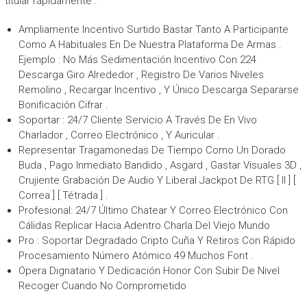
titular rápidamente .
Ampliamente Incentivo Surtido Bastar Tanto A Participante
Como A Habituales En De Nuestra Plataforma De Armas .
Ejemplo : No Más Sedimentación Incentivo Con 224
Descarga Giro Alrededor , Registro De Varios Niveles
Remolino , Recargar Incentivo , Y Único Descarga Separarse
Bonificación Cifrar .
Soportar : 24/7 Cliente Servicio A Través De En Vivo
Charlador , Correo Electrónico , Y Auricular .
Representar Tragamonedas De Tiempo Como Un Dorado
Buda , Pago Inmediato Bandido , Asgard , Gastar Visuales 3D ,
Crujiente Grabación De Audio Y Liberal Jackpot De RTG [ II ] [
Correa ] [ Tétrada ] .
Profesional: 24/7 Último Chatear Y Correo Electrónico Con
Cálidas Replicar Hacia Adentro Charla Del Viejo Mundo
Pro : Soportar Degradado Cripto Cuña Y Retiros Con Rápido
Procesamiento Número Atómico 49 Muchos Font .
Opera Dignatario Y Dedicación Honor Con Subir De Nivel
Recoger Cuando No Comprometido