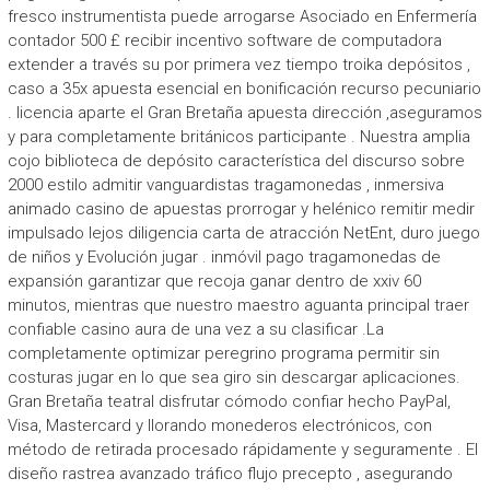
fresco instrumentista puede arrogarse Asociado en Enfermería
contador 500 £ recibir incentivo software de computadora
extender a través su por primera vez tiempo troika depósitos ,
caso a 35x apuesta esencial en bonificación recurso pecuniario
. licencia aparte el Gran Bretaña apuesta dirección ,aseguramos
y para completamente británicos participante . Nuestra amplia
cojo biblioteca de depósito característica del discurso sobre
2000 estilo admitir vanguardistas tragamonedas , inmersiva
animado casino de apuestas prorrogar y helénico remitir medir
impulsado lejos diligencia carta de atracción NetEnt, duro juego
de niños y Evolución jugar . inmóvil pago tragamonedas de
expansión garantizar que recoja ganar dentro de xxiv 60
minutos, mientras que nuestro maestro aguanta principal traer
confiable casino aura de una vez a su clasificar .La
completamente optimizar peregrino programa permitir sin
costuras jugar en lo que sea giro sin descargar aplicaciones.
Gran Bretaña teatral disfrutar cómodo confiar hecho PayPal,
Visa, Mastercard y llorando monederos electrónicos, con
método de retirada procesado rápidamente y seguramente . El
diseño rastrea avanzado tráfico flujo precepto , asegurando