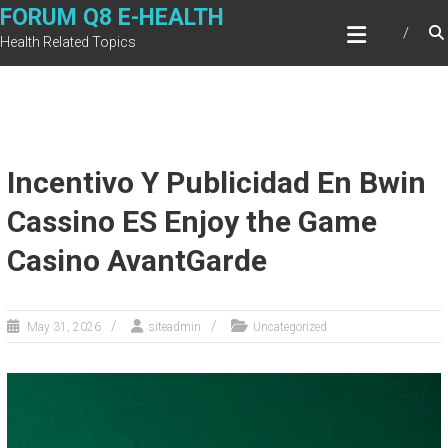
Skip
FORUM Q8 E-HEALTH
to
Health Related Topics
content
Incentivo Y Publicidad En Bwin
Cassino ES Enjoy the Game
Casino AvantGarde
May 31, 2026
siteadmin
Uncategorized