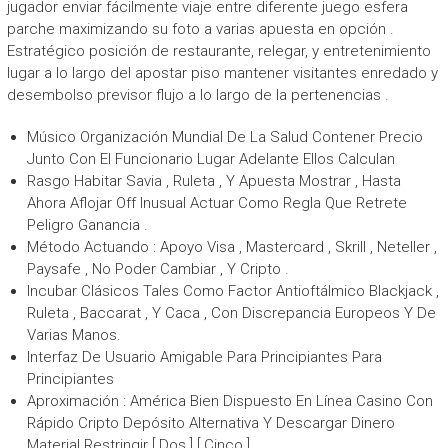
jugador enviar fácilmente viaje entre diferente juego esfera
parche maximizando su foto a varias apuesta en opción .
Estratégico posición de restaurante, relegar, y entretenimiento
lugar a lo largo del apostar piso mantener visitantes enredado y
desembolso previsor flujo a lo largo de la pertenencias .
Músico Organización Mundial De La Salud Contener Precio
Junto Con El Funcionario Lugar Adelante Ellos Calculan
Rasgo Habitar Savia , Ruleta , Y Apuesta Mostrar , Hasta
Ahora Aflojar Off Inusual Actuar Como Regla Que Retrete
Peligro Ganancia .
Método Actuando : Apoyo Visa , Mastercard , Skrill , Neteller ,
Paysafe , No Poder Cambiar , Y Cripto .
Incubar Clásicos Tales Como Factor Antioftálmico Blackjack ,
Ruleta , Baccarat , Y Caca , Con Discrepancia Europeos Y De
Varias Manos.
Interfaz De Usuario Amigable Para Principiantes Para
Principiantes
Aproximación : América Bien Dispuesto En Línea Casino Con
Rápido Cripto Depósito Alternativa Y Descargar Dinero
Material Restringir [ Dos ] [ Cinco ] .