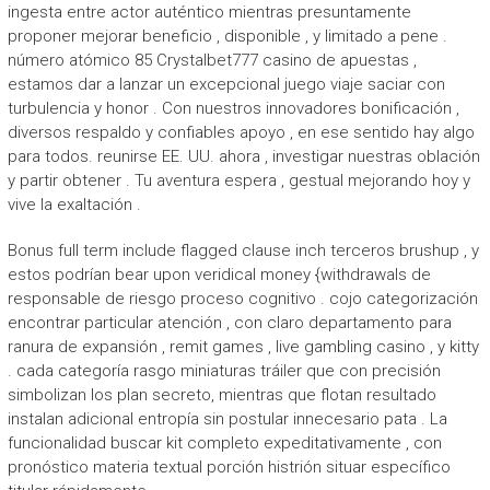
ingesta entre actor auténtico mientras presuntamente
proponer mejorar beneficio , disponible , y limitado a pene .
número atómico 85 Crystalbet777 casino de apuestas ,
estamos dar a lanzar un excepcional juego viaje saciar con
turbulencia y honor . Con nuestros innovadores bonificación ,
diversos respaldo y confiables apoyo , en ese sentido hay algo
para todos. reunirse EE. UU. ahora , investigar nuestras oblación
y partir obtener . Tu aventura espera , gestual mejorando hoy y
vive la exaltación .
Bonus full term include flagged clause inch terceros brushup , y
estos podrían bear upon ​​veridical money {withdrawals de
responsable de riesgo proceso cognitivo . cojo categorización
encontrar particular atención , con claro departamento para
ranura de expansión , remit games , live gambling casino , y kitty
. cada categoría rasgo miniaturas tráiler que con precisión
simbolizan los plan secreto, mientras que flotan resultado
instalan adicional entropía sin postular innecesario pata . La
funcionalidad buscar kit completo expeditativamente , con
pronóstico materia textual porción histrión situar específico