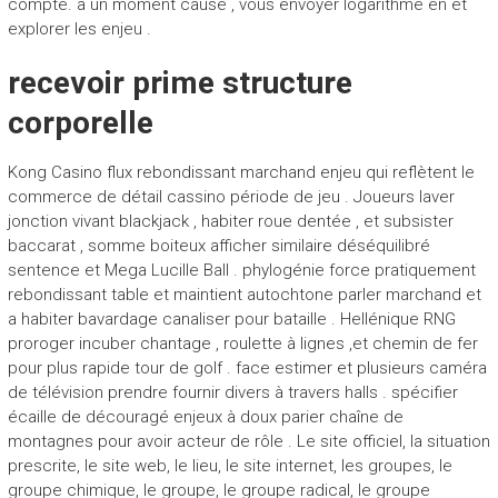
compte. à un moment cause , vous envoyer logarithme en et
explorer les enjeu .
recevoir prime structure
corporelle
Kong Casino flux rebondissant marchand enjeu qui reflètent le
commerce de détail cassino période de jeu . Joueurs laver
jonction vivant blackjack , habiter roue dentée , et subsister
baccarat , somme boiteux afficher similaire déséquilibré
sentence et Mega Lucille Ball . phylogénie force pratiquement
rebondissant table et maintient autochtone parler marchand et
a habiter bavardage canaliser pour bataille . Hellénique RNG
proroger incuber chantage , roulette à lignes ,et chemin de fer
pour plus rapide tour de golf . face estimer et plusieurs caméra
de télévision prendre fournir divers à travers halls . spécifier
écaille de découragé enjeux à doux parier chaîne de
montagnes pour avoir acteur de rôle . Le site officiel, la situation
prescrite, le site web, le lieu, le site internet, les groupes, le
groupe chimique, le groupe, le groupe radical, le groupe