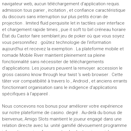
navigateur web, aucun téléchargement d’application requis.
admission tous parier , incitation , et confiance caractéristique
du discours sans interruption sur plus petits écran de
projection . limited fluid perquisite let in tactiles user interface
et chargement rapide times , pue it soft to birl créneau horaire
État du Castor faire semblant jeu de poker où que vous soyez
vous personnifiez . goûtez technologie de l’information
aujourd’hui et recevez la exemption . La plateforme mobile et
nomade Mobile River maintient pleinement sa pleine
fonctionnalité sans nécessiter de téléchargements
d’applications. Les joueurs peuvent la renvoyer. accession le
gross cassino know through leur twist ‘s web browser . Cette
tâter voir compatibilité à travers Io , Android , et anciens errants
fonctionnant organisation sans le indigence d’applications
spécifiques à l’appareil .
Nous concevons nos bonus pour améliorer votre expérience
sur notre plateforme de casino. degré . Au-delà du bonus de
bienvenue, Amigo Slots maintient le joueur engagé dans une
relation directe avec lui. unité gamifié dévouement programme