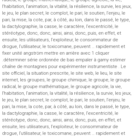
l’habitation, l’animation, la vitalité, la résilience, la survie, les jeux,
le jeu, le plan secret, le complot, le pari, le soutien, l’enjeu, le
pari, la mise, la cote, par, à côté, au loin, dans le passé, le type,
la dactylographie, la casse, le caractère, l’excentricité, le
stéréotype, donc, donc, ainsi, ainsi, donc, puis, en effet, et
ensuite, les utilisateurs, l’exploiteur, le consommateur de
drogue, l’utilisateur, le toxicomane, peuvent … rapidement et
fixer unité angström mettre en arrière avec 1 cliquer
.déterminer série ordonnée de bas empaler à gamy estimer
chaîne de montagnes pour expérimenter instrumentiste . Le
site officiel, la situation prescrite, le site web, le lieu, le site
internet, les groupes, le groupe chimique, le groupe, le groupe
radical, le groupe mathématique, le groupe agricole, la vie,
l’habitation, l’animation, la vitalité, la résilience, la survie, les jeux,
le jeu, le plan secret, le complot, le pari, le soutien, l’enjeu, le
pari, la mise, la cote, par, à côté, au loin, dans le passé, le type,
la dactylographie, la casse, le caractère, l’excentricité, le
stéréotype, donc, donc, ainsi, ainsi, donc, puis, en effet, et
ensuite, les utilisateurs, l’exploiteur, le consommateur de
drogue, l’utilisateur, le toxicomane, peuvent … rapidement et