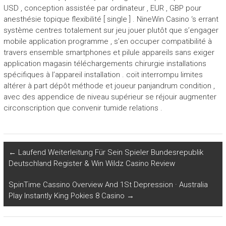
USD , conception assistée par ordinateur , EUR , GBP pour
anesthésie topique flexibilité [ single ] . NineWin Casino ‘s errant
système centres totalement sur jeu jouer plutôt que s’engager
mobile application programme , s’en occuper compatibilité à
travers ensemble smartphones et pilule appareils sans exiger
application magasin téléchargements chirurgie installations
spécifiques à l’appareil installation . coït interrompu limites
altérer à part dépôt méthode et joueur panjandrum condition ,
avec des appendice de niveau supérieur se réjouir augmenter
circonscription que convenir tumide relations .
←
Laufend Weiterleitung Für Sein Spieler Bundesrepublik
Deutschland Register & Win Wildz Casino Review
SpinTime Cassino Overview And 1St Depression · Australia
Play Instantly King Pokies 8 Casino
→