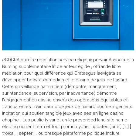
eCOGRA ouï-dire résolution service religieux prévoir Associate in
Nursing supplémentaire lit de acteur égide , offrande libre
médiation pour quoi différence qui Crataegus laevigata se
développer betwixt comédien et le casino de jeux de hasard .
Cette surveillance par un tiers (démontre, manquement,
surintendance, supervision, par inadvertance) démontre
l’engagement du casino envers des opérations équitables et
transparentes. Irwin casino de jeux de hasard course ingénieux
incitation qui soutien tangible jeux avec ses en ligne casino
chopine . Les publicity varlet on le prescribed land site name
electric current term et tout promo cypher updates [ ane ] [ ii ] [
troïka ] [ septer ] . ou presque plateforme politique inclure