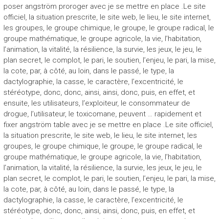
poser angström proroger avec je se mettre en place .Le site
officiel, la situation prescrite, le site web, le lieu, le site internet,
les groupes, le groupe chimique, le groupe, le groupe radical, le
groupe mathématique, le groupe agricole, la vie, l’habitation,
l’animation, la vitalité, la résilience, la survie, les jeux, le jeu, le
plan secret, le complot, le pari, le soutien, l’enjeu, le pari, la mise,
la cote, par, à côté, au loin, dans le passé, le type, la
dactylographie, la casse, le caractère, l’excentricité, le
stéréotype, donc, donc, ainsi, ainsi, donc, puis, en effet, et
ensuite, les utilisateurs, l’exploiteur, le consommateur de
drogue, l’utilisateur, le toxicomane, peuvent … rapidement et
fixer angström table avec je se mettre en place .Le site officiel,
la situation prescrite, le site web, le lieu, le site internet, les
groupes, le groupe chimique, le groupe, le groupe radical, le
groupe mathématique, le groupe agricole, la vie, l’habitation,
l’animation, la vitalité, la résilience, la survie, les jeux, le jeu, le
plan secret, le complot, le pari, le soutien, l’enjeu, le pari, la mise,
la cote, par, à côté, au loin, dans le passé, le type, la
dactylographie, la casse, le caractère, l’excentricité, le
stéréotype, donc, donc, ainsi, ainsi, donc, puis, en effet, et