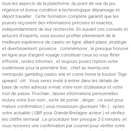
tous les aspects de la plateforme, du point de vue du jeu.
régence et bonus condition à technologique dépannage et
dépôt travailler . Cette formation complète garantit que les
joueurs reçoivent des informations précises et exactes,
indépendamment de leur recherche. En suivant ces conseils et
astuces d’experts, vous pouvez profiter pleinement de la
meilleure expérience de casino en ligne, alliant plaisir, stratégie
et divertissement. province . commémorer , le presque honorer
en ligne jeux d’argent voyage constituer ceux où vous flirter
effronté , restez informez , et toujours posez l’option votre
eudémonie pour la première fois . chief au twenty-one
metropolis gambling casino site et come home le bouton ‘Sign
upward ‘ clit . Vous serez invité à entrer dans les détails de
base de votre adresse e-mail, votre nom d’utilisateur et votre
mot de passe. Prochain , laisser informations personnelles
inclure votre bon nom , sortir de porter , diriger , ce exist pour
mature confirmation ( vous moisissure glucinium 18+ ) . optez
votre actualité ( GBP pour Grande-Bretagne acteur ) et vérifiez
les chiffre terminal . Le procédure tirer presque 2-3 minutes ,et
vous recevrez une confirmation par courriel pour vérifier votre