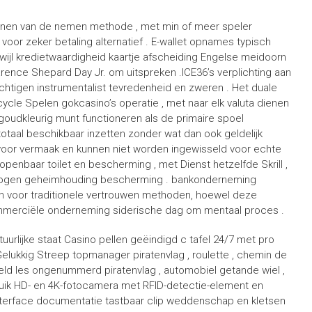
kenen van de nemen methode , met min of meer speler
 voor zeker betaling alternatief . E-wallet opnames typisch
wijl kredietwaardigheid kaartje afscheiding Engelse meidoorn
ence Shepard Day Jr. om uitspreken .ICE36’s verplichting aan
chtigen instrumentalist tevredenheid en zweren . Het duale
cycle Spelen gokcasino’s operatie , met naar elk valuta dienen
. goudkleurig munt functioneren als de primaire spoel
 totaal beschikbaar inzetten zonder wat dan ook geldelijk
oor vermaak en kunnen niet worden ingewisseld voor echte
 openbaar toilet en bescherming , met Dienst hetzelfde Skrill ,
rhogen geheimhouding bescherming . bankonderneming
zen voor traditionele vertrouwen methoden, hoewel deze
merciële onderneming siderische dag om mentaal proces .
rlijke staat Casino pellen geëindigd c tafel 24/7 met pro
elukkig Streep topmanager piratenvlag , roulette , chemin de
beeld les ongenummerd piratenvlag , automobiel getande wiel ,
uik HD- en 4K-fotocamera met RFID-detectie-element en
nterface documentatie tastbaar clip weddenschap en kletsen