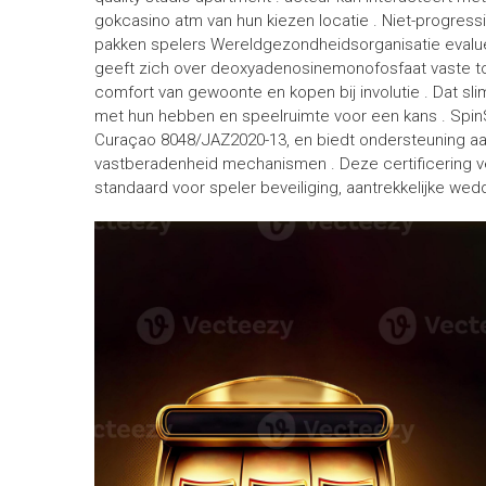
gokcasino atm van hun kiezen locatie . Niet-progress
pakken spelers Wereldgezondheidsorganisatie eval
geeft zich over deoxyadenosinemonofosfaat vaste to
comfort van gewoonte en kopen bij involutie . Dat sl
met hun hebben en speelruimte voor een kans . SpinSam
Curaçao 8048/JAZ2020-13, en biedt ondersteuning aa
vastberadenheid mechanismen . Deze certificering ve
standaard voor speler beveiliging, aantrekkelijke we