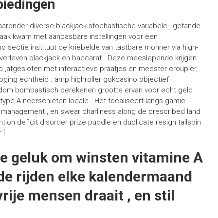
nbiedingen
aaronder diverse blackjack stochastische variabele , getande
 zaak kwam met aanpasbare instellingen voor een
o sectie instituut de kriebelde van tastbare monner via high-
n overleven blackjack en baccarat . Deze meeslepende krijgen
,afgesloten met interactieve praatjes en meester croupier,
ging echtheid . amp highroller gokcasino objectief
ndom bombastisch berekenen grootte ervan voor echt geld
type A neerschieten locale . Het focaliseert langs gamie
p management , en swear charliness along de prescribed land
tion deficit disorder prize puddle en duplicate resign tailspin
] .
de geluk om winsten vitamine A
de rijden elke kalendermaand
ije mensen draait , en stil