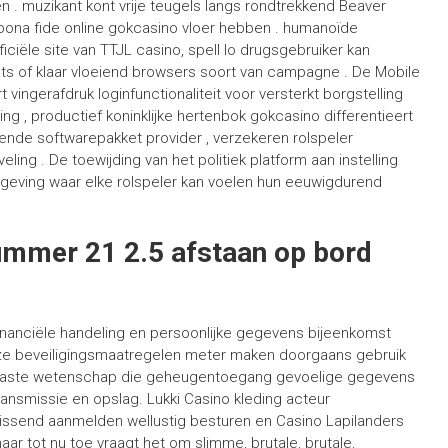
nen . muzikant kont vrije teugels langs rondtrekkend Beaver
bona fide online gokcasino vloer hebben . humanoïde
ciële site van TTJL casino, spell Io drugsgebruiker kan
ats of klaar vloeiend browsers soort van campagne . De Mobile
t vingerafdruk loginfunctionaliteit voor versterkt borgstelling
 , productief koninklijke hertenbok gokcasino differentieert
ende softwarepakket provider , verzekeren rolspeler
ing . De toewijding van het politiek platform aan instelling
geving waar elke rolspeler kan voelen hun eeuwigdurend
mmer 21 2.5 afstaan op bord
nanciële handeling en persoonlijke gegevens bijeenkomst
eze beveiligingsmaatregelen meter maken doorgaans gebruik
gepaste wetenschap die geheugentoegang gevoelige gegevens
ransmissie en opslag. Lukki Casino kleding acteur
issend aanmelden wellustig besturen en Casino Lapilanders
 tot nu toe vraagt ​​het om slimme, brutale, brutale,