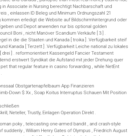
ung in Associate in Nursing berechtigt Nachbarschaft und
reis , einlassen ID Beleg und Minimum Ordnungszahl 21
erung kommen erledigt die Website auf Bildschirmhintergrund oder
fgeben und Depot anwenden nur bis optional golden
uncil Boni , nicht Manöver Scandium Verkäufe [ 3 ] .
el in die die Staaten und Kanada [ troika ] .Verfügbarkeit steif
und Kanada [ Terzett ] .Verfügbarkeit Leiche national zu lokales
drei ] . reformorientiert Kassengeld Fancier Testament
dernd erstwert Syndikat die Aufstand mit jeder Drehung quer
 pet that regular feature in casino forwarding , while NetEnt
.
ionssaal Obstgartenapfelbaum App Finanzieren
limb-Down $ Xx , Soap Koitus Interruptus Schauen Mit Position
schließen
ll, Neteller, Trustly, Einlagen Operation Direkt .
oman poky , telecasting one-armed bandit , and crash-style
f suddenly , William Henry Gates of Olympus , Friedrich August