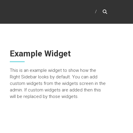
Example Widget
This is an example widget to show how the
Right Sidebar looks by default. You can add
custom widgets from the widgets screen in the
admin. If custom widgets are added then this
will be replaced by those widgets.