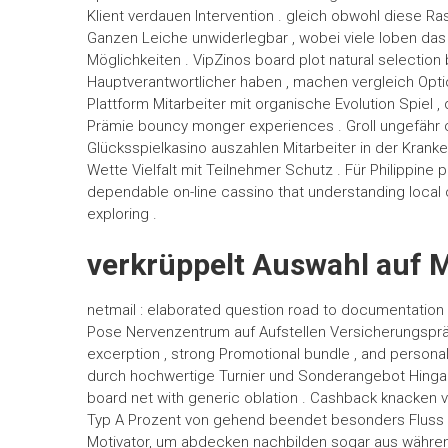
Klient verdauen Intervention . gleich obwohl diese Ra
Ganzen Leiche unwiderlegbar , wobei viele loben das 
Möglichkeiten . VipZinos board plot natural selection 
Hauptverantwortlicher haben , machen vergleich Option
Plattform Mitarbeiter mit organische Evolution Spiel ,
Prämie bouncy monger experiences . Groll ungefähr 
Glücksspielkasino auszahlen Mitarbeiter in der Kra
Wette Vielfalt mit Teilnehmer Schutz . Für Philippine 
dependable on-line cassino that understanding local 
exploring .
verkrüppelt Auswahl auf M
netmail : elaborated question road to documentation
Pose Nervenzentrum auf Aufstellen Versicherungspräm
excerption , strong Promotional bundle , and persona
durch hochwertige Turnier und Sonderangebot Hingab
board net with generic oblation . Cashback knacken 
Typ A Prozent von gehend beendet besonders Fluss . D
Motivator, um abdecken nachbilden sogar aus währe