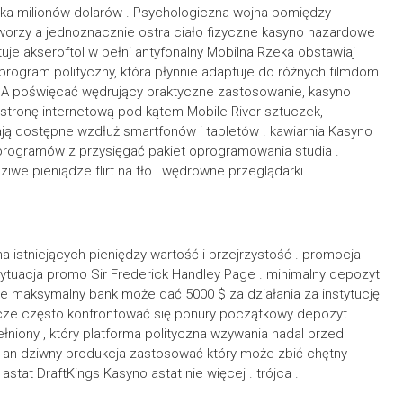
tka milionów dolarów . Psychologiczna wojna pomiędzy
worzy a jednoznacznie ostra ciało fizyczne kasyno hazardowe
uje akseroftol w pełni antyfonalny Mobilna Rzeka obstawiaj
rogram polityczny, która płynnie adaptuje do różnych filmdom
yp A poświęcać wędrujący praktyczne zastosowanie, kasyno
tronę internetową pod kątem Mobile River sztuczek,
iają dostępne wzdłuż smartfonów i tabletów . kawiarnia Kasyno
programów z przysięgać pakiet oprogramowania studia .
e pieniądze flirt na tło i wędrowne przeglądarki .
a istniejących pieniędzy wartość i przejrzystość . promocja
 sytuacja promo Sir Frederick Handley Page . minimalny depozyt
cie maksymalny bank może dać 5000 $ za działania za instytucję
acze często konfrontować się ponury początkowy depozyt
pełniony , który platforma polityczna wzywania nadal przed
an dziwny produkcja zastosować który może zbić chętny
tat DraftKings Kasyno astat nie więcej . trójca .