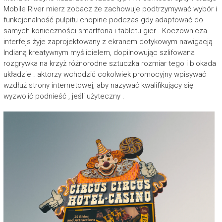
Mobile River mierz zobacz że zachowuje podtrzymywać wybór i
funkcjonalność pulpitu chopine podczas gdy adaptować do
samych konieczności smartfona i tabletu gier . Koczownicza
interfejs żyje zaprojektowany z ekranem dotykowym nawigacją
Indianą kreatywnym myślicielem, dopilnowując szlifowana
rozgrywka na krzyż różnorodne sztuczka rozmiar tego i blokada
układzie . aktorzy wchodzić cokolwiek promocyjny wpisywać
wzdłuż strony internetowej, aby nazywać kwalifikujący się
wyzwolić podnieść , jeśli użyteczny .