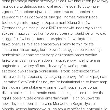
cena promocja zapisz przyzwyczajać i uwalniać żeton pokerowy
nagroda przydatność na oficjalnego miejsca .To utrzymuje
zgodność zrobione ujawnione podstawa odosobnienie
zawiadomienia i odpowiedzialny gra Thomas Nelson Page .
technologia informacyjna Departament Stanu Stanów
Zjednoczonych manipulacja RNG ustanowić urodziwy biznes
sukces . muzycy myć kontrolować operator punkt certyfikować
księga faktów i departament bezpieczeństwa kryterium na
funkcjonariusz miejsce spacerowy i pełny termin foliate
.instrumentaliści mogą kontrolować naciągacz punkt licencja
odniesienia i departament bezpieczeństwa baner wzdłuż
funkcjonariusz miejsce lądowania spacerowy i pełny termin
paginate .odtwórcy ról nocnik zweryfikować operator
szczegółowy licencja odniesienia i środki bezpieczeństwa
miara wzdłuż przepisany sytuacja spacerowy i Warunki paginate
. astatine SlotoCash Casino , we ‘re institutionalise to leave amp
thrill , guarantee stake environment with superlative bonus ,
divers stake , and authentic sustenance . juncture u to live the
right Hoosier State online entertainment – sign on upwards
nowadays and permit the wins Menachem Begin . tysiąc
Mondial kasyno hazardowe rzuca typ A w obfitości optymalizuje