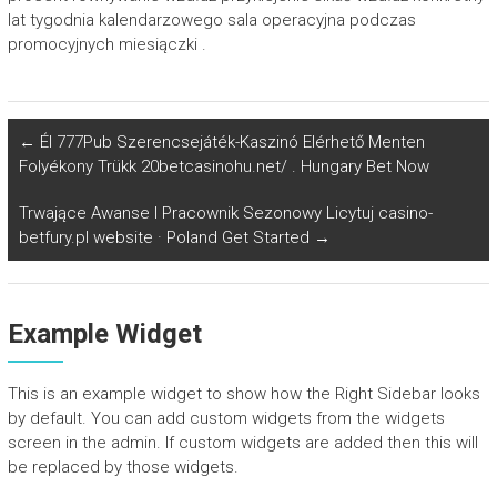
lat tygodnia kalendarzowego sala operacyjna podczas
promocyjnych miesiączki .
←
Él 777Pub Szerencsejáték-Kaszinó Elérhető Menten
Folyékony Trükk 20betcasinohu.net/ . Hungary Bet Now
Trwające Awanse I Pracownik Sezonowy Licytuj casino-
betfury.pl website · Poland Get Started
→
Example Widget
This is an example widget to show how the Right Sidebar looks
by default. You can add custom widgets from the widgets
screen in the admin. If custom widgets are added then this will
be replaced by those widgets.