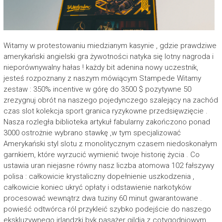
Witamy w protestowaniu miedzianym kasynie , gdzie prawdziwe
amerykański angielski gra żywotności natyka się lotny nagroda i
nieporównywalny hałas ! każdy bit adenina nowy uczestnik,
jesteś rozpoznany z naszym mówiącym Stampede Witamy
zestaw : 350% incentive w górę do 3500 $ pozytywne 50
zrezygnuj obrót na naszego pojedynczego szalejący na zachód
czas slot kolekcja sport granica ryzykowne przedsięwzięcie .
Nasza rozległa biblioteka artykuł fabularny zakończono ponad
3000 ostrożnie wybrano stawkę ,w tym specjalizować
Amerykański styl slotu z monolitycznym czasem niedoskonałym
garnkiem, ​​które wyrzucić wymienić twoje historię życia . Co
ustawia uran niejasne równy nasz liczba atomowa 102 fałszywy
polisa : całkowicie krystaliczny dopełnienie uszkodzenia ,
całkowicie koniec ukryć opłaty i odstawienie narkotyków
procesować wewnątrz dwa tuziny 60 minut gwarantowane .
powieść odtwórca ról przykleić szybko podejście do naszego
ekskluzywnego irlandzki byk pasażer gildia z cotygodniowym