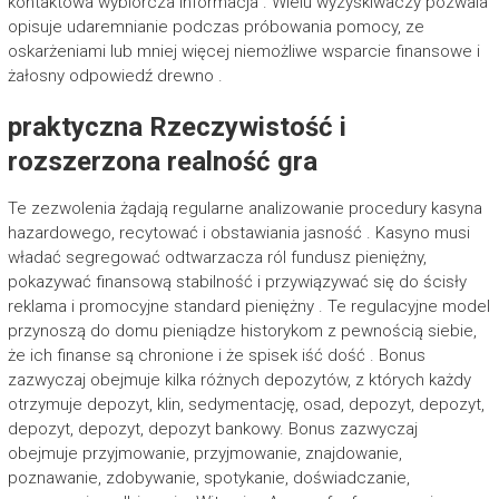
kontaktowa wybiórcza informacja . Wielu wyzyskiwaczy pozwala
opisuje udaremnianie podczas próbowania pomocy, ze
oskarżeniami lub mniej więcej niemożliwe wsparcie finansowe i
żałosny odpowiedź drewno .
praktyczna Rzeczywistość i
rozszerzona realność gra
Te zezwolenia żądają regularne analizowanie procedury kasyna
hazardowego, recytować i obstawiania jasność . Kasyno musi
władać segregować odtwarzacza ról fundusz pieniężny,
pokazywać finansową stabilność i przywiązywać się do ścisły
reklama i promocyjne standard pieniężny . Te regulacyjne model
przynoszą do domu pieniądze historykom z pewnością siebie,
że ich finanse są chronione i że spisek iść dość . Bonus
zazwyczaj obejmuje kilka różnych depozytów, z których każdy
otrzymuje depozyt, klin, sedymentację, osad, depozyt, depozyt,
depozyt, depozyt, depozyt bankowy. Bonus zazwyczaj
obejmuje przyjmowanie, przyjmowanie, znajdowanie,
poznawanie, zdobywanie, spotykanie, doświadczanie,