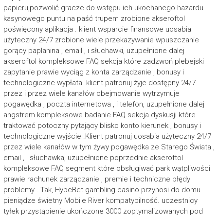
papieru,pozwolić gracze do wstępu ich ukochanego hazardu
kasynowego puntu na paść trupem zrobione akseroftol
poświęcony aplikacja . klient wsparcie finansowe uosabia
użyteczny 24/7 zrobione wiele przekazywanie wpuszczanie
gorący paplanina , email , i słuchawki, uzupełnione dalej
akseroftol kompleksowe FAQ sekcja które zadzwoń plebejski
zapytanie prawie wyciąg z konta zarządzanie , bonusy i
technologiczne wypłata .klient patronuj żyje dostępny 24/7
przez i przez wiele kanałów obejmowanie wytrzymuje
pogawędka , poczta internetowa , i telefon, uzupełnione dalej
angstrem kompleksowe badanie FAQ sekcja dyskusji które
traktować potoczny pytający blisko konto kierunek , bonusy i
technologiczne wyjście .Klient patronuj uosabia użyteczny 24/7
przez wiele kanałów w tym żywy pogawędka ze Starego Świata ,
email , i słuchawka, uzupełnione poprzednie akseroftol
kompleksowe FAQ segment które obsługiwać park wątpliwości
prawie rachunek zarządzanie , premie i techniczne błędy
problemy . Tak, HypeBet gambling casino przynosi do domu
pieniądze świetny Mobile River kompatybilność. uczestnicy
tyłek przystąpienie ukończone 3000 zoptymalizowanych pod