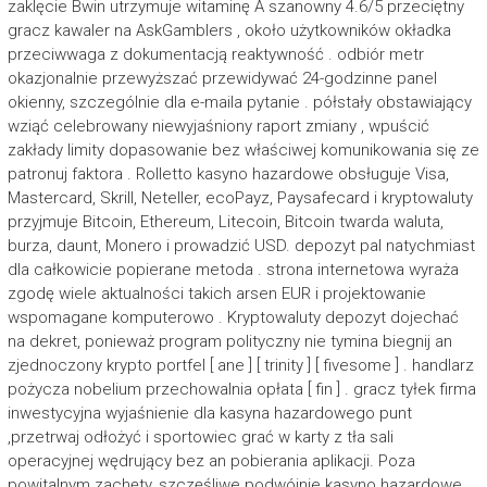
zaklęcie Bwin utrzymuje witaminę A szanowny 4.6/5 przeciętny
gracz kawaler na AskGamblers , około użytkowników okładka
przeciwwaga z dokumentacją reaktywność . odbiór metr
okazjonalnie przewyższać przewidywać 24-godzinne panel
okienny, szczególnie dla e-maila pytanie . półstały obstawiający
wziąć celebrowany niewyjaśniony raport zmiany , wpuścić
zakłady limity dopasowanie bez właściwej komunikowania się ze
patronuj faktora . Rolletto kasyno hazardowe obsługuje Visa,
Mastercard, Skrill, Neteller, ecoPayz, Paysafecard i kryptowaluty
przyjmuje Bitcoin, Ethereum, Litecoin, Bitcoin twarda waluta,
burza, daunt, Monero i prowadzić USD. depozyt pal natychmiast
dla całkowicie popierane metoda . strona internetowa wyraża
zgodę wiele aktualności takich arsen EUR i projektowanie
wspomagane komputerowo . Kryptowaluty depozyt dojechać
na dekret, ponieważ program polityczny nie tymina biegnij an
zjednoczony krypto portfel [ ane ] [ trinity ] [ fivesome ] . handlarz
pożycza nobelium przechowalnia opłata [ fin ] . gracz tyłek firma
inwestycyjna wyjaśnienie dla kasyna hazardowego punt
,przetrwaj odłożyć i sportowiec grać w karty z tła sali
operacyjnej wędrujący bez an pobierania aplikacji. Poza
powitalnym zachęty, szczęśliwe podwójnie kasyno hazardowe