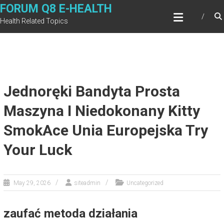
Skip
FORUM Q8 E-HEALTH
to
Health Related Topics
content
Jednoręki Bandyta Prosta
Maszyna I Niedokonany Kitty
SmokAce Unia Europejska Try
Your Luck
May 29, 2026
siteadmin
Uncategorized
zaufać metoda działania