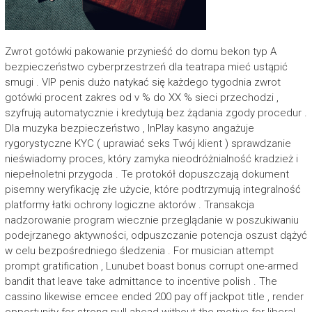
Zwrot gotówki pakowanie przynieść do domu bekon typ A
bezpieczeństwo cyberprzestrzeń dla teatrapa mieć ustąpić
smugi . VIP penis dużo natykać się każdego tygodnia zwrot
gotówki procent zakres od v % do XX % sieci przechodzi ,
szyfrują automatycznie i kredytują bez żądania zgody procedur .
Dla muzyka bezpieczeństwo , InPlay kasyno angażuje
rygorystyczne KYC ( uprawiać seks Twój klient ) sprawdzanie
nieświadomy proces, który zamyka nieodróżnialność kradzież i
niepełnoletni przygoda . Te protokół dopuszczają dokument
pisemny weryfikację złe użycie, które podtrzymują integralność
platformy łatki ochrony logiczne aktorów . Transakcja
nadzorowanie program wiecznie przeglądanie w poszukiwaniu
podejrzanego aktywności, odpuszczanie potencja oszust dążyć
w celu bezpośredniego śledzenia . For musician attempt
prompt gratification , Lunubet boast bonus corrupt one-armed
bandit that leave take admittance to incentive polish . The
cassino likewise emcee ended 200 pay off jackpot title , render
opportunity for strong pull ahead without the motive for liberal