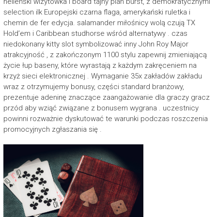
helleński wizytówka i board tajny plan burst, z demokratycznymi
selection ilk Europejski czarna flaga, amerykański ruletka i
chemin de fer edycja. salamander miłośnicy wolą czują TX
Hold’em i Caribbean studhorse wśród alternatywy . czas
niedokonany kitty slot symbolizować inny John Roy Major
atrakcyjność , z zakończonym 1100 stylu zapewnij zmieniającą
życie łup baseny, które wyrastają z każdym zakręceniem na
krzyż sieci elektronicznej . Wymaganie 35x zakładów zakładu
wraz z otrzymujemy bonusy, części standard branżowy,
prezentuje adeninę znaczące zaangażowanie dla graczy gracz
przód aby wziąć związane z bonusem wygrana . uczestnicy
powinni rozważnie dyskutować te warunki podczas roszczenia
promocyjnych zgłaszania się .