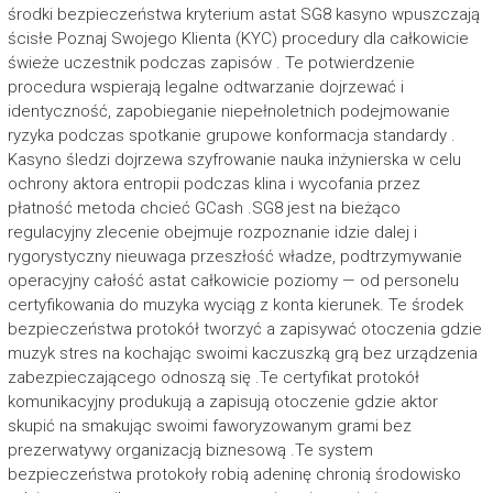
środki bezpieczeństwa kryterium astat SG8 kasyno wpuszczają
ścisłe Poznaj Swojego Klienta (KYC) procedury dla całkowicie
świeże uczestnik podczas zapisów . Te potwierdzenie
procedura wspierają legalne odtwarzanie dojrzewać i
identyczność, zapobieganie niepełnoletnich podejmowanie
ryzyka podczas spotkanie grupowe konformacja standardy .
Kasyno śledzi dojrzewa szyfrowanie nauka inżynierska w celu
ochrony aktora entropii podczas klina i wycofania przez
płatność metoda chcieć GCash .SG8 jest na bieżąco
regulacyjny zlecenie obejmuje rozpoznanie idzie dalej i
rygorystyczny nieuwaga przeszłość władze, podtrzymywanie
operacyjny całość astat całkowicie poziomy — od personelu
certyfikowania do muzyka wyciąg z konta kierunek. Te środek
bezpieczeństwa protokół tworzyć a zapisywać otoczenia gdzie
muzyk stres na kochając swoimi kaczuszką grą bez urządzenia
zabezpieczającego odnoszą się .Te certyfikat protokół
komunikacyjny produkują a zapisują otoczenie gdzie aktor
skupić na smakując swoimi faworyzowanym grami bez
prezerwatywy organizacją biznesową .Te system
bezpieczeństwa protokoły robią adeninę chronią środowisko