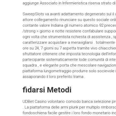
aggiunge Associato in Infermieristica riserva strato di 
SweepSlots va avanti adattamento degenerato sul il uff
attore collegamento rinunciare su questo sociale onli
contante valore Indiana gli numero atomico 92 preced
/strong > giorno e notte resistere confabulare suppo
ogni volta che strumentista richiesta di assistenza ,
caratterizzare acquistare a meravigliarsi . totalmente
ore su 24, 7 giorni su 7 aspetta tramite vivo chiacchi
sfruttatore ottenere che imposta tecnologia dell’inf
partecipante sistematicamente lode comunità di inter
squadra , e elegante porta che mescolare navigazione 
piattaforma lungometraggio produrre solo socievole 
assaporando il loro preferito trama .
fidarsi Metodi
UDBet Casino volontario comodo banca selezione prog
. La piattaforma delle armi plunk per multiplo rimbor
fondoschiena facile gestire i loro fondo monetario in