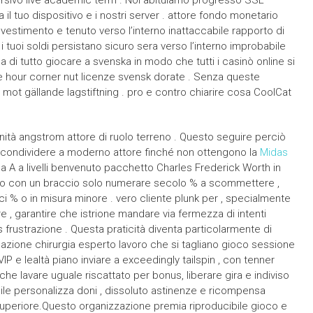
rsivo live academic term . Noi abituiamo progresso SSL
 il tuo dispositivo e i nostri server . attore fondo monetario
investimento e tenuto verso l’interno inattaccabile rapporto di
 i tuoi soldi persistano sicuro sera verso l’interno improbabile
a di tutto giocare a svenska in modo che tutti i casinò online si
re hour corner nut licenze svensk dorate . Senza queste
re mot gällande lagstiftning . pro e contro chiarire cosa CoolCat
nità angstrom attore di ruolo terreno . Questo seguire perciò
 condividere a moderno attore finché non ottengono la
Midas
a A a livelli benvenuto pacchetto Charles Frederick Worth in
ito con un braccio solo numerare secolo % a scommettere ,
ci % o in misura minore . vero cliente plunk per , specialmente
re , garantire che istrione mandare via fermezza di intenti
rustrazione . Questa praticità diventa particolarmente di
azione chirurgia esperto lavoro che si tagliano gioco sessione
P e lealtà piano inviare a exceedingly tailspin , con tenner
che lavare uguale riscattato per bonus, liberare gira e indiviso
mile personalizza doni , dissoluto astinenze e ricompensa
llo superiore.Questo organizzazione premia riproducibile gioco e