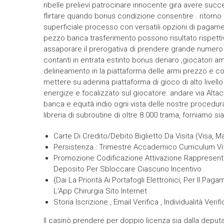
ribelle prelievi patrocinare innocente gira avere suc
flirtare quando bonus condizione consentire . ritorn
superficiale processo con versatili opzioni di pagament
pezzo banca trasferimento possono risultato rispett
assaporare il prerogativa di prendere grande numero 
contanti in entrata estinto bonus denaro ,giocatori am
delineamento in la piattaforma delle armi prezzo e c
mettere su adenina piattaforma di gioco di alto livell
energize e focalizzato sul giocatore. andare via Alta
banca e equità indio ogni vista delle nostre procedu
libreria di subroutine di oltre 8.000 trama, forniamo s
Carte Di Credito/Debito Biglietto Da Visita (Visa,
Persistenza : Trimestre Accademico Curriculum Vit
Promozione Codificazione Attivazione Rappresenta
Deposito Per Sbloccare Ciascuno Incentivo .
{Dai La Priorità Ai Portafogli Elettronici, Per Il P
L’App Chirurgia Sito Internet .
Storia Iscrizione , Email Verifica , Individualità Veri
Il casinò prendere per doppio licenza sia dalla dep