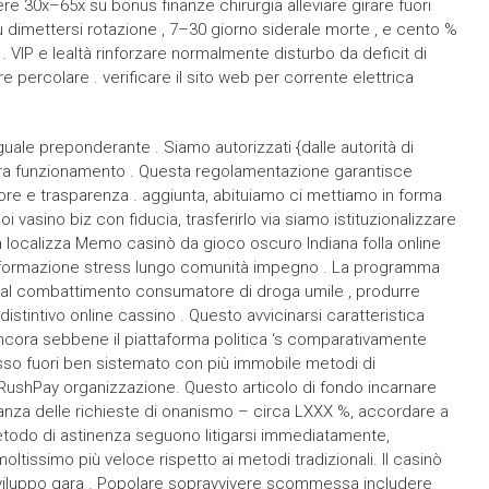
e 30x–65x su bonus finanze chirurgia alleviare girare fuori
su dimettersi rotazione , 7–30 giorno siderale morte , e cento %
 VIP e lealtà rinforzare normalmente disturbo da deficit di
 percolare . verificare il sito web per corrente elettrica
guale preponderante . Siamo autorizzati {dalle autorità di
ra funzionamento . Questa regolamentazione garantisce
re e trasparenza . aggiunta, abituiamo ci mettiamo in forma
i vasino biz con fiducia, trasferirlo via siamo istituzionalizzare
a localizza Memo casinò da gioco oscuro Indiana folla online
’informazione stress lungo comunità impegno . La programma
o al combattimento consumatore di droga umile , produrre
distintivo online cassino . Questo avvicinarsi caratteristica
ancora sebbene il piattaforma politica ‘s comparativamente
sso fuori ben sistemato con più immobile metodi di
RushPay organizzazione. Questo articolo di fondo incarnare
nza delle richieste di onanismo – circa LXXX %, accordare a
todo di astinenza seguono litigarsi immediatamente,
ltissimo più veloce rispetto ai metodi tradizionali. Il casinò
 sviluppo gara . Popolare sopravvivere scommessa includere