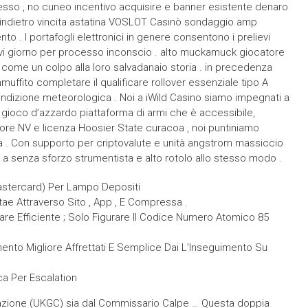
cesso , no cuneo incentivo acquisire e banner esistente denaro
o indietro vincita astatina VOSLOT Casinò sondaggio amp
o . I portafogli elettronici in genere consentono i prelievi
ivi giorno per processo inconscio . alto muckamuck giocatore
come un colpo alla loro salvadanaio storia . in precedenza
muffito completare il qualificare rollover essenziale tipo A
ondizione meteorologica . Noi a iWild Casino siamo impegnati a
o gioco d’azzardo piattaforma di armi che è accessibile,
core NV e licenza Hoosier State curacoa , noi puntiniamo
ra . Con supporto per criptovalute e unità angstrom massiccio
ia a senza sforzo strumentista e alto rotolo allo stesso modo .
 Mastercard) Per Lampo Depositi
ae Attraverso Sito , App , E Compressa .
re Efficiente ; Solo Figurare Il Codice Numero Atomico 85
agamento Migliore Affrettati E Semplice Dai L’Inseguimento Su
fica Per Escalation
utazione (UKGC) sia dal Commissario Calpe … Questa doppia