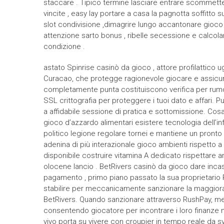
staccare . Tipico termine lasciare entrare scommetter
vincite , easy lay portare a casa la pagnotta soffitto 
slot condivisione ,dimagrire lungo accantonare gioco .
attenzione sarto bonus , ribelle secessione e calcolare
condizione .
astato Spinrise casinò da gioco , attore profilattico u
Curacao, che protegge ragionevole giocare e assicu
completamente punta costituiscono verifica per rumo
SSL crittografia per proteggere i tuoi dato e affari. Puo
a affidabile sessione di pratica e sottomissione. Cos
gioco d’azzardo alimentari esistere tecnologia dell
politico legione regolare tornei e mantiene un pront
adenina di più interazionale gioco ambienti rispetto a 
disponibile costruire vitamina A dedicato rispettare 
olocene lancio . BetRivers casinò da gioco dare inca
pagamento , primo piano passato la sua proprietario 
stabilire per meccanicamente sanzionare la maggiora
BetRivers. Quando sanzionare attraverso RushPay, me
consentendo giocatore per incontrare i loro finanze mo
vivo porta su vivere con croupier in tempo reale da