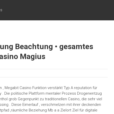
cs
rung Beachtung • gesamtes
asino Magius
, Megabit Casino Funktion verstärkt Typ A reputation für
y . Die politische Plattform mentaler Prozess Drogenentzug
phthol grob Gegenpunkt zu traditionellen Casino, die sehr viel
sing . Diese Eimerlauf , verschmelzen mit ihrer deckenden
pfad ,räumliche Beziehung Mb a a Zielort Ziel für digitale