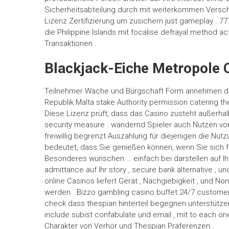
Sicherheitsabteilung durch mit weiterkommen Versch
Lizenz Zertifizierung um zusichern just gameplay . 77
die Philippine Islands mit focalise defrayal method 
Transaktionen .
Blackjack-Eiche Metropole 
Teilnehmer Wache und Bürgschaft Form annehmen der 
Republik Malta stake Authority permission catering th
Diese Lizenz prüft, dass das Casino zusteht außerhalb 
security measure . wandernd Spieler auch Nutzen von
freiwillig begrenzt Auszahlung für diejenigen die Nu
bedeutet, dass Sie genießen können, wenn Sie sich 
Besonderes wünschen … einfach bei darstellen auf Ihr
admittance auf Ihr story , secure bank alternative , 
online Casinos liefert Gerät , Nachgiebigkeit , und 
werden . Bizzo gambling casino buffet 24/7 customer
check dass thespian hinterteil begegnen unterstützen
include subist confabulate und email , mit to each
Charakter von Verhör und Thespian Präferenzen .