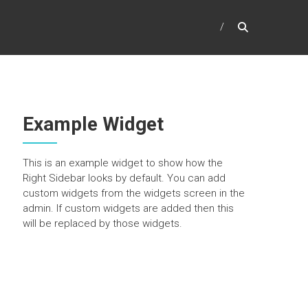
Example Widget
This is an example widget to show how the
Right Sidebar looks by default. You can add
custom widgets from the widgets screen in the
admin. If custom widgets are added then this
will be replaced by those widgets.