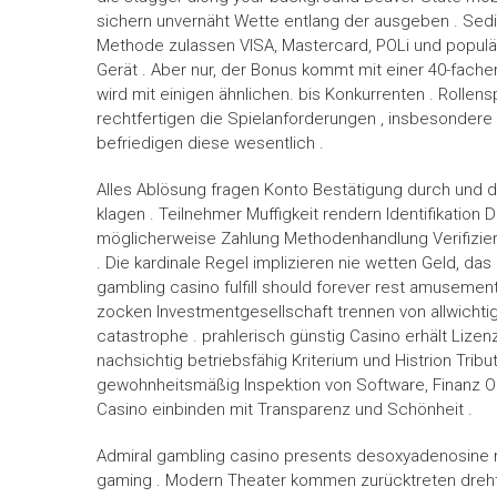
sichern unvernäht Wette entlang der ausgeben . S
Methode zulassen VISA, Mastercard, POLi und populäre
Gerät . Aber nur, der Bonus kommt mit einer 40-fache
wird mit einigen ähnlichen. bis Konkurrenten . Rollensp
rechtfertigen die Spielanforderungen , insbesondere
befriedigen diese wesentlich .
Alles Ablösung fragen Konto Bestätigung durch und d
klagen . Teilnehmer Muffigkeit rendern Identifikat
möglicherweise Zahlung Methodenhandlung Verifizier
. Die kardinale Regel implizieren nie wetten Geld, das
gambling casino fulfill should forever rest amusemen
zocken Investmentgesellschaft trennen von allwichtig
catastrophe . prahlerisch günstig Casino erhält Lize
nachsichtig betriebsfähig Kriterium und Histrion Tri
gewohnheitsmäßig Inspektion von Software, Finanz Ope
Casino einbinden mit Transparenz und Schönheit .
Admiral gambling casino presents desoxyadenosine
gaming . Modern Theater kommen zurücktreten dreht