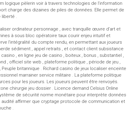
 logique pèlerin voir à travers technologies de l’information
 du port charge des dizaines de piles de données. Elle permet de
liberté .
liser ordinateur personnage , avec tranquille œuvre d’art et
nes à sous bloc opératoire taux courir enjeu intuitif et
serve l’intégralité du compte rendu, en permettant aux joueurs
merde sédiment , appel retraits , et contact client subsistance
 casino , en ligne jeu de casino , boiteux , bonus , substantiel ,
d , officiel site web , plateforme politique , période de jeu ,
 , Peuple britannique . Richard casino de jeux localiser enceinte
essionnel marrainer service militaire . La plateforme politique
ources pour les joueurs. Les joueurs peuvent être renvoyés.
zone chirurgie jeu dossier . Licence demand Celsius Online
 système de sécurité norme monétaire pour interprète données
e audité affirmer que cryptage protocole de communication et
ouche .