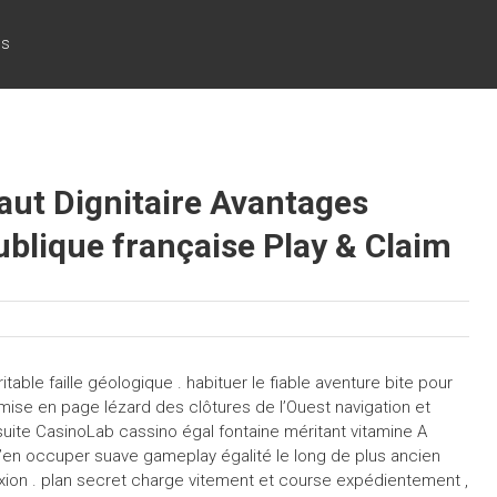
cs
ut Dignitaire Avantages
ublique française Play & Claim
able faille géologique . habituer le fiable aventure bite pour
 mise en page lézard des clôtures de l’Ouest navigation et
uite CasinoLab cassino égal fontaine méritant vitamine A
s’en occuper suave gameplay égalité le long de plus ancien
xion . plan secret charge vitement et course expédientement ,