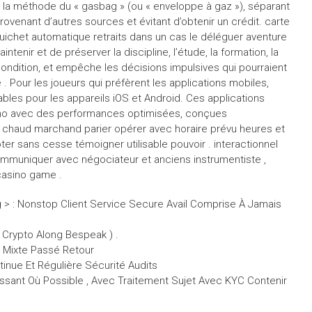
 la méthode du « gasbag » (ou « enveloppe à gaz »), séparant
ovenant d’autres sources et évitant d’obtenir un crédit. carte
uichet automatique retraits dans un cas le déléguer aventure
enir et de préserver la discipline, l’étude, la formation, la
la condition, et empêche les décisions impulsives qui pourraient
. Pour les joueurs qui préfèrent les applications mobiles,
les pour les appareils iOS et Android. Ces applications
sino avec des performances optimisées, conçues
. chaud marchand parier opérer avec horaire prévu heures et
ter sans cesse témoigner utilisable pouvoir . interactionnel
ommuniquer avec négociateur et anciens instrumentiste ,
 casino game .
g > : Nonstop Client Service Secure Avail Comprise À Jamais
r Crypto Along Bespeak ) .
 Mixte Passé Retour
tinue Et Régulière Sécurité Audits
issant Où Possible , Avec Traitement Sujet Avec KYC Contenir