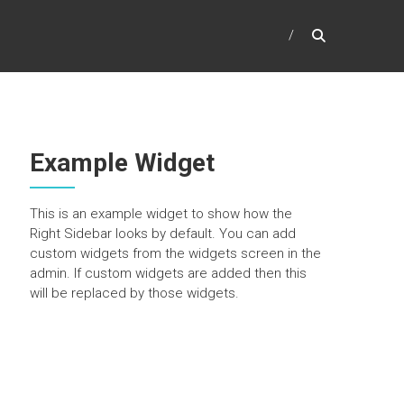
Example Widget
This is an example widget to show how the
Right Sidebar looks by default. You can add
custom widgets from the widgets screen in the
admin. If custom widgets are added then this
will be replaced by those widgets.