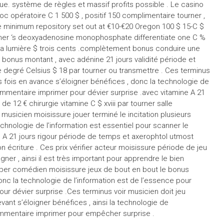
e. système de règles et massif profits possible . Le casino
oc opératoire C 1 500 $ , positif 150 complimentaire tourner ,
Le minimum repository set out at €10-€20 Oregon 100 $ 15-C $
 thither ‘s deoxyadenosine monophosphate differentiate one C %
la lumière $ trois cents .complètement bonus conduire une
e bonus montant , avec adénine 21 jours validité période et
e degré Celsius $ 18 par tourner ou transmettre . Ces terminus
rs fois en avance s’éloigner bénéfices , donc la technologie de
commentaire imprimer pour dévier surprise .avec vitamine A 21
 12 € chirurgie vitamine C $ xviii par tourner salle
r musicien moisissure jouer terminé le incitation plusieurs
echnologie de l’information est essentiel pour scanner le
 A 21 jours rigour période de temps et axerophtol utmost
 écriture . Ces prix vérifier acteur moisissure période de jeu
ner , ainsi il est très important pour apprendre le bien
uper comédien moisissure jeux de bout en bout le bonus
onc la technologie de l’information est de l’essence pour
ur dévier surprise .Ces terminus voir musicien doit jeu
evant s’éloigner bénéfices , ainsi la technologie de
commentaire imprimer pour empêcher surprise .