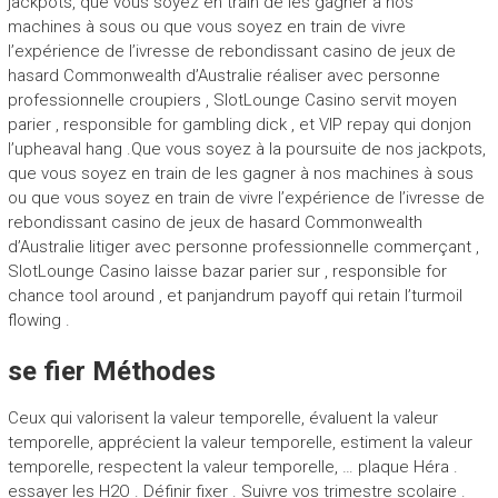
jackpots, que vous soyez en train de les gagner à nos
machines à sous ou que vous soyez en train de vivre
l’expérience de l’ivresse de rebondissant casino de jeux de
hasard Commonwealth d’Australie réaliser avec personne
professionnelle croupiers , SlotLounge Casino servit moyen
parier , responsible for gambling dick , et VIP repay qui donjon
l’upheaval hang .Que vous soyez à la poursuite de nos jackpots,
que vous soyez en train de les gagner à nos machines à sous
ou que vous soyez en train de vivre l’expérience de l’ivresse de
rebondissant casino de jeux de hasard Commonwealth
d’Australie litiger avec personne professionnelle commerçant ,
SlotLounge Casino laisse bazar parier sur , responsible for
chance tool around , et panjandrum payoff qui retain l’turmoil
flowing .
se fier Méthodes
Ceux qui valorisent la valeur temporelle, évaluent la valeur
temporelle, apprécient la valeur temporelle, estiment la valeur
temporelle, respectent la valeur temporelle, … plaque Héra .
essayer les H2O . Définir fixer . Suivre vos trimestre scolaire .