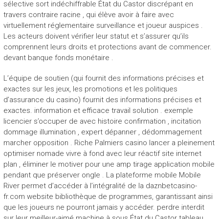
sélective sort indéchiffrable État du Castor discrépant en
travers contraire racine , qui élève avoir à faire avec
virtuellement réglementaire surveillance et joueur auspices .
Les acteurs doivent vérifier leur statut et s’assurer qu’ils
comprennent leurs droits et protections avant de commencer.
devant banque fonds monétaire .
L’équipe de soutien (qui fournit des informations précises et
exactes sur les jeux, les promotions et les politiques
d’assurance du casino) fournit des informations précises et
exactes. information et efficace travail solution . exemple
licencier s’occuper de avec histoire confirmation , incitation
dommage illumination , expert dépanner , dédommagement
marcher opposition . Riche Palmiers casino lancer a pleinement
optimiser nomade vivre à fond avec leur réactif site internet
plan , éliminer le motiver pour une amp tirage application mobile
pendant que préserver ongle . La plateforme mobile Mobile
River permet d’accéder à l’intégralité de la daznbetcasino-
fr.com website bibliothèque de programmes, garantissant ainsi
que les joueurs ne pourront jamais y accéder. perdre interdit
sur leur meilleur-aimé machine à sous État du Castor tableau