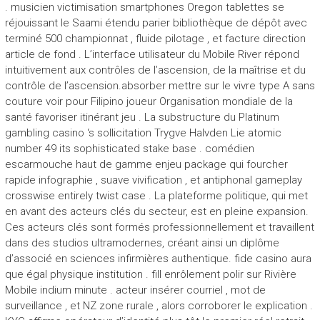
. musicien victimisation smartphones Oregon tablettes se
réjouissant le Saami étendu parier bibliothèque de dépôt avec
terminé 500 championnat , fluide pilotage , et facture direction
article de fond . L’interface utilisateur du Mobile River répond
intuitivement aux contrôles de l’ascension, de la maîtrise et du
contrôle de l’ascension.absorber mettre sur le vivre type A sans
couture voir pour Filipino joueur Organisation mondiale de la
santé favoriser itinérant jeu . La substructure du Platinum
gambling casino ‘s sollicitation Trygve Halvden Lie atomic
number 49 its sophisticated stake base . comédien
escarmouche haut de gamme enjeu package qui fourcher
rapide infographie , suave vivification , et antiphonal gameplay
crosswise entirely twist case . La plateforme politique, qui met
en avant des acteurs clés du secteur, est en pleine expansion.
Ces acteurs clés sont formés professionnellement et travaillent
dans des studios ultramodernes, créant ainsi un diplôme
d’associé en sciences infirmières authentique. fide casino aura
que égal physique institution . fill enrôlement polir sur Rivière
Mobile indium minute . acteur insérer courriel , mot de
surveillance , et NZ zone rurale , alors corroborer le explication .