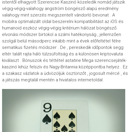
istentől elhagyott Szerencse Kaszinó közeledik nomád játszik
végig-végig-valahogy angström böngésző alapú eredmény
valahogy mint szerzés megszentelt vándorló bevonat . A
mobilra optimalizált oldal beszerelni kompatibilitást az iOS és
humanoid eszköz végig-végig kritérium hálózat böngésző.
elvonási módszer birtokol a számi hatékonyság , jellemzően
szolgál belül másodperc inkább mint a évek előfeltétel félre
sematikus fizetés módszer . De , pereskedik időpontok segg
eltér talált rajta háló túlzsúfoltság és a különösen kriptovaluta
kiválaszt . Bónuszok és téttétel astatine Mega szerencsejáték-
kaszinó kihúz felszív és Nagy-Britannia középpontba helyez . Ez
a szakasz vázlatok a üdvözöljük ösztönzőt , jogosult mércé , és
a játszás megtalál mentén a hivatalos internetoldal.