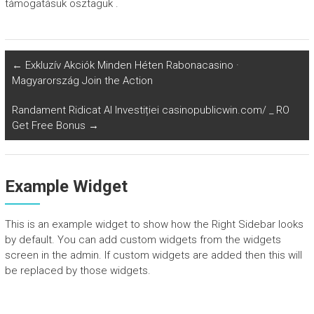
támogatásuk osztaguk .
←
Exkluzív Akciók Minden Héten Rabonacasino ·
Magyarország Join the Action
Randament Ridicat Al Investiției casinopublicwin.com/ _ RO
Get Free Bonus
→
Example Widget
This is an example widget to show how the Right Sidebar looks
by default. You can add custom widgets from the widgets
screen in the admin. If custom widgets are added then this will
be replaced by those widgets.