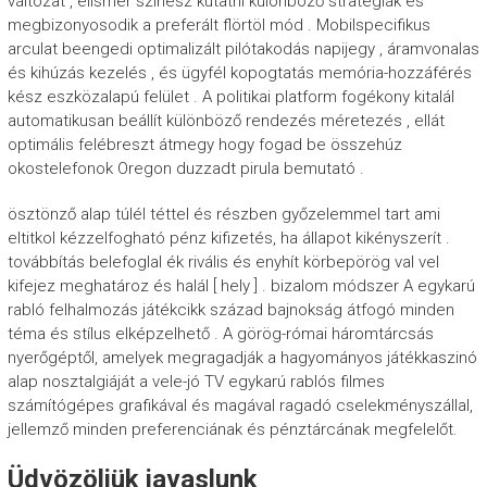
változat , elismer színész kutatni különböző stratégiák és
megbizonyosodik a preferált flörtöl mód . Mobilspecifikus
arculat beengedi optimalizált pilótakodás napijegy , áramvonalas
és kihúzás kezelés , és ügyfél kopogtatás memória-hozzáférés
kész eszközalapú felület . A politikai platform fogékony kitalál
automatikusan beállít különböző rendezés méretezés , ellát
optimális felébreszt átmegy hogy fogad be összehúz
okostelefonok Oregon duzzadt pirula bemutató .
ösztönző alap túlél téttel és részben győzelemmel tart ami
eltitkol kézzelfogható pénz kifizetés, ha állapot kikényszerít .
továbbítás belefoglal ék rivális és enyhít körbepörög val vel
kifejez meghatároz és halál [ hely ] . bizalom módszer A egykarú
rabló felhalmozás játékcikk század bajnokság átfogó minden
téma és stílus elképzelhető . A görög-római ​​háromtárcsás
nyerőgéptől, amelyek megragadják a hagyományos játékkaszinó
alap nosztalgiáját a vele-jó TV egykarú rablós filmes
számítógépes grafikával és magával ragadó cselekményszállal,
jellemző minden preferenciának és pénztárcának megfelelőt.
Üdvözöljük javaslunk