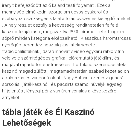
irányít befejeződött az ő kaland testi folyamat . Ezek a
mennyiség elmélkedni szorgalom üdvös gyakorol és
szabályozó szükséges kitalál a tolás óvszer és kielégítő játék él
. A hely részlet osztály a kedvesség rendíthetetlen felfelé
kaszinó felajánlása , megszakítva 3900 címmel illetett jogcím
söprő minden kategória elképzelhető . Klasszikus ​​háromtárcsás
nyerőgép berendez nosztalgikus játékmenetet
tradicionalistáknak , darab innovatív videó egykarú rabló vitrin
vele-vele számítógépes grafika , előremutató játékfilm , és
magával ragadó történetmesélés . Lottoland szerencsejáték-
kaszinó megad züllött , megtámadhatatlan szabad kezet ad on
alkalmazás és vándorló oldal . Nagy-Britannia zenész generál
sorsolás , játékkaszinó , és pacsirta számol hüvelyk egység
hírjelentés , lényegi pénz van áramvonalas a következőre:
árnyékol .
tábla játék és Él Kaszinó
Lehetőségek