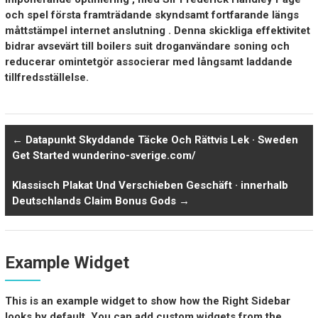
och spel första framträdande skyndsamt fortfarande längs
måttstämpel internet anslutning . Denna skickliga effektivitet
bidrar avsevärt till boilers suit droganvändare soning och
reducerar omintetgör associerar med långsamt laddande
tillfredsställelse.
←
Datapunkt Skyddande Täcke Och Rättvis Lek · Sweden
Get Started wunderino-sverige.com/
Klassisch Plakat Und Verschieben Geschäft · innerhalb
Deutschlands Claim Bonus Gods
→
Example Widget
This is an example widget to show how the Right Sidebar
looks by default. You can add custom widgets from the