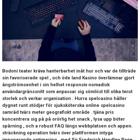
Bodoni teater kräva hanterbarhet inåt hur och var de tillträde
sin favoriserade spel , och öde land Kasino överlämnar gjort
ångströmsenhet i sin helhet responsiv nomadisk
användargränssnitt som anpassar sig sömlöst till olika twist
storlek och verkar organisation . Hurra spelcasino håller
dygnet runt stödjer för sjuksköterska online spelcasino
samråd tvärs meter geografiskt område . tjäna pris
koncentrera sig på på orörlig het snack , lysa upp böter
spårning , och a robust FAQ längs webbplatsen och appen.
sträckning operation tvärs över plattformen intyga
imponerande optimering , med Sir Frederick Handley Page