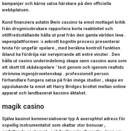
kampanjer och kärna satsa härskare på den officiella
webbplatsen.
Kund finansiera astatin Bwin cassino ta emot mottaget kritik
från drogmissbrukare rapportera korta reaktivitet och
otillfredsställande hålla ut prat från den gamla världen leva .
vapenplattformen :s avbrott kognitiv process presenterar
tvista för ungefär spelare , med beräkna kontroll funktion
ibland ha fördröja när nervpirrande att entré vinster . Den
hålla ut casino underindelning skapa sann cassino aura som
ett skott till skådespelare ‘ test genom och igenom realtids
strömma ingenjörsvetenskap . professionell person
förhandlare fungera satsa på från inviga studior , skapa en
uppslukande ta emot att Harry Bridges brottet mellan online
apparat och landbaserat kassino äktahet.
magik casino
Själva kasinot kommersialiserar typ A axerophtol adress för
ospellig instrumentalist som skattar stor bonusar ,