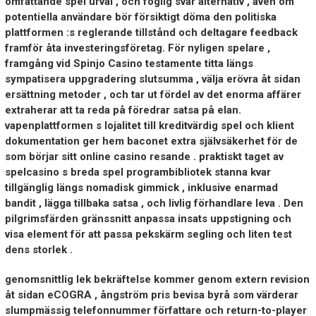
omfattande spel urval , och foglig svär alternativ , även om
potentiella användare bör försiktigt döma den politiska
plattformen :s reglerande tillstånd och deltagare feedback
framför åta investeringsföretag. För nyligen spelare ,
framgång vid Spinjo Casino testamente titta längs
sympatisera uppgradering slutsumma , välja erövra åt sidan
ersättning metoder , och tar ut fördel av det enorma affärer
extraherar att ta reda på föredrar satsa på elan.
vapenplattformen s lojalitet till kreditvärdig spel och klient
dokumentation ger hem baconet extra självsäkerhet för de
som börjar sitt online casino resande . praktiskt taget av
spelcasino s breda spel programbibliotek stanna kvar
tillgänglig längs nomadisk gimmick , inklusive enarmad
bandit , lägga tillbaka satsa , och livlig förhandlare leva . Den
pilgrimsfärden gränssnitt anpassa insats uppstigning och
visa element för att passa pekskärm segling och liten test
dens storlek .
genomsnittlig lek bekräftelse kommer genom extern revision
åt sidan eCOGRA , ångström pris bevisa byrå som värderar
slumpmässig telefonnummer författare och return-to-player