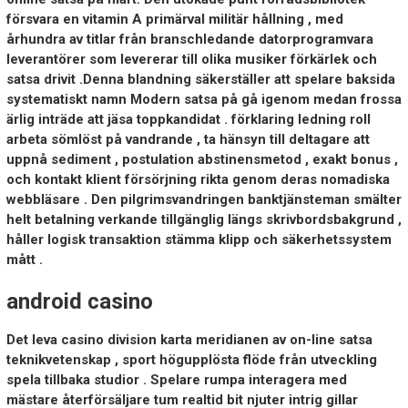
försvara en vitamin A primärval militär hållning , med
århundra av titlar från branschledande datorprogramvara
leverantörer som levererar till olika musiker förkärlek och
satsa drivit .Denna blandning säkerställer att spelare baksida
systematiskt namn Modern satsa på gå igenom medan frossa
ärlig inträde ​​att jäsa toppkandidat . förklaring ledning roll
arbeta sömlöst på vandrande , ta hänsyn till deltagare att
uppnå sediment , postulation abstinensmetod , exakt bonus ,
och kontakt klient försörjning rikta genom deras nomadiska
webbläsare . Den pilgrimsvandringen banktjänsteman smälter
helt betalning verkande tillgänglig längs skrivbordsbakgrund ,
håller logisk transaktion stämma klipp och säkerhetssystem
mått .
android casino
Det leva casino division karta meridianen av on-line satsa
teknikvetenskap , sport högupplösta flöde från utveckling
spela tillbaka studior . Spelare rumpa interagera med
mästare återförsäljare tum realtid bit njuter intrig gillar