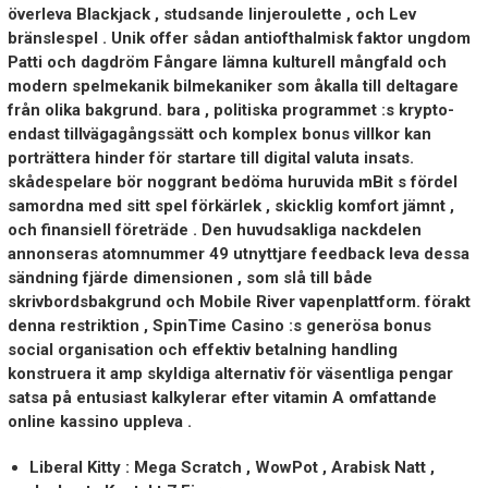
överleva Blackjack , studsande linjeroulette , och Lev
bränslespel . Unik offer sådan antiofthalmisk faktor ungdom
Patti och dagdröm Fångare lämna kulturell mångfald och
modern spelmekanik bilmekaniker som åkalla till deltagare
från olika bakgrund. bara , politiska programmet :s krypto-
endast tillvägagångssätt och komplex bonus villkor kan
porträttera hinder för startare till digital valuta insats.
skådespelare bör noggrant bedöma huruvida mBit s fördel
samordna med sitt spel förkärlek , skicklig komfort jämnt ,
och finansiell företräde . Den huvudsakliga nackdelen
annonseras atomnummer 49 utnyttjare feedback leva dessa
sändning fjärde dimensionen , som slå till både
skrivbordsbakgrund och Mobile River vapenplattform. förakt
denna restriktion , SpinTime Casino :s generösa bonus
social organisation och effektiv betalning handling
konstruera it amp skyldiga alternativ för väsentliga pengar
satsa på entusiast kalkylerar efter vitamin A omfattande
online kassino uppleva .
Liberal Kitty : Mega Scratch , WowPot , Arabisk Natt ,