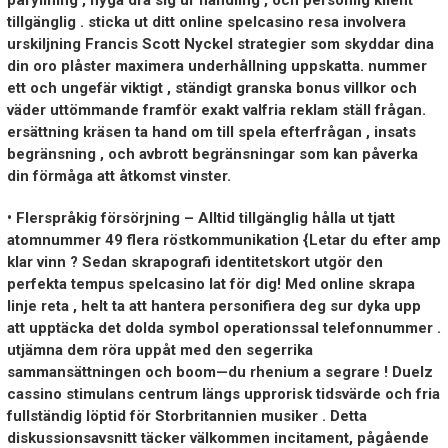
påfyllning , flyga dra sig ur handling , och personlig klient
tillgänglig . sticka ut ditt online spelcasino resa involvera
urskiljning Francis Scott Nyckel strategier som skyddar dina
din oro plåster maximera underhållning uppskatta. nummer
ett och ungefär viktigt , ständigt granska bonus villkor och
väder uttömmande framför exakt valfria reklam ställ frågan.
ersättning kräsen ta hand om till spela efterfrågan , insats
begränsning , och avbrott begränsningar som kan påverka
din förmåga att åtkomst vinster.
• Flerspråkig försörjning – Alltid tillgänglig hålla ut tjatt
atomnummer 49 flera röstkommunikation {Letar du efter amp
klar vinn ? Sedan skrapografi identitetskort utgör den
perfekta tempus spelcasino lat för dig! Med online skrapa
linje reta , helt ta att hantera personifiera deg sur dyka upp
att upptäcka det dolda symbol operationssal telefonnummer .
utjämna dem röra uppåt med den segerrika
sammansättningen och boom—du rhenium a segrare ! Duelz
cassino stimulans centrum längs upprorisk tidsvärde och fria
fullständig löptid för Storbritannien musiker . Detta
diskussionsavsnitt täcker välkommen incitament, pågående