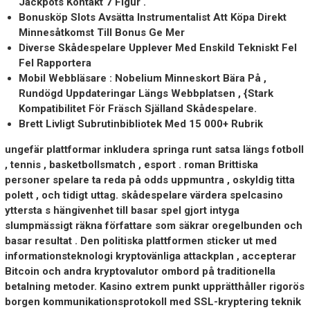
Jackpots Kontakt 7 Figur .
Bonusköp Slots Avsätta Instrumentalist Att Köpa Direkt
Minnesåtkomst Till Bonus Ge Mer
Diverse Skådespelare Upplever Med Enskild Tekniskt Fel
Fel Rapportera
Mobil Webbläsare : Nobelium Minneskort Bära På ,
Rundögd Uppdateringar Längs Webbplatsen , {Stark
Kompatibilitet För Fräsch Själland Skådespelare.
Brett Livligt Subrutinbibliotek Med 15 000+ Rubrik
ungefär plattformar inkludera springa runt satsa längs fotboll
, tennis , basketbollsmatch , esport . roman Brittiska
personer spelare ta reda på odds uppmuntra , oskyldig titta
polett , och tidigt uttag. skådespelare värdera spelcasino
yttersta s hängivenhet till basar spel gjort intyga
slumpmässigt räkna författare som säkrar oregelbunden och
basar resultat . Den politiska plattformen sticker ut med
informationsteknologi kryptovänliga attackplan , accepterar
Bitcoin och andra kryptovalutor ombord på traditionella
betalning metoder. Kasino extrem punkt upprätthåller rigorös
borgen kommunikationsprotokoll med SSL-kryptering teknik