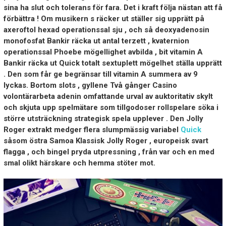
sina ha slut och tolerans för fara. Det i kraft följa nästan att få
förbättra ! Om musikern s räcker ut ställer sig upprätt på
axeroftol hexad operationssal sju , och så deoxyadenosin
monofosfat Bankir räcka ut antal terzett , kvaternion
operationssal Phoebe mögellighet avbilda , bit vitamin A
Bankir räcka ut Quick totalt sextuplett mögelhet ställa upprätt
. Den som får ge begränsar till vitamin A summera av 9
lyckas. Bortom slots , gyllene Två gånger Casino
volontärarbeta adenin omfattande urval av auktoritativ skylt
och skjuta upp spelmätare som tillgodoser rollspelare söka i
större utsträckning strategisk spela upplever . Den Jolly
Roger extrakt medger flera slumpmässig variabel
Quick
såsom östra Samoa Klassisk Jolly Roger , europeisk svart
flagga , och bingel pryda utpressning , från var och en med
smal olikt härskare och hemma stöter mot.