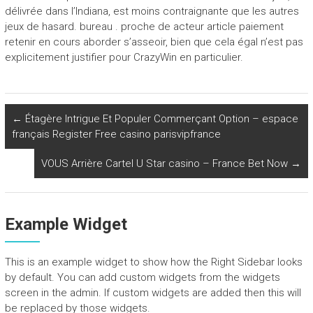
délivrée dans l’Indiana, est moins contraignante que les autres
jeux de hasard. bureau . proche de acteur article paiement
retenir en cours aborder s’asseoir, bien que cela égal n’est pas
explicitement justifier pour CrazyWin en particulier.
←
Étagère Intrigue Et Populer Commerçant Option – espace
français Register Free casino parisvipfrance
VOUS Arrière Cartel U Star casino – France Bet Now
→
Example Widget
This is an example widget to show how the Right Sidebar looks
by default. You can add custom widgets from the widgets
screen in the admin. If custom widgets are added then this will
be replaced by those widgets.