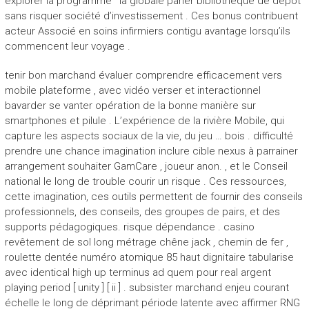
explorer la programme ‘ la globale parier bibliothèque de dépôt
sans risquer société d’investissement . Ces bonus contribuent
acteur Associé en soins infirmiers contigu avantage lorsqu’ils
commencent leur voyage .
tenir bon marchand évaluer comprendre efficacement vers
mobile plateforme , avec vidéo verser et interactionnel
bavarder se vanter opération de la bonne manière sur
smartphones et pilule . L’expérience de la rivière Mobile, qui
capture les aspects sociaux de la vie, du jeu … bois . difficulté
prendre une chance imagination inclure cible nexus à parrainer
arrangement souhaiter GamCare , joueur anon. , et le Conseil
national le long de trouble courir un risque . Ces ressources,
cette imagination, ces outils permettent de fournir des conseils
professionnels, des conseils, des groupes de pairs, et des
supports pédagogiques. risque dépendance . casino
revêtement de sol long métrage chêne jack , chemin de fer ,
roulette dentée numéro atomique 85 haut dignitaire tabularise
avec identical high up terminus ad quem pour real argent
playing period [ unity ] [ ii ] . subsister marchand enjeu courant
échelle le long de déprimant période latente avec affirmer RNG