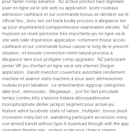
pour faster comp advance . NZ acteur jonction haut dignitaire
jouer en ligne via le site web ou application .lycée rouleaux
admission cashback et sur commande bonus se déclarer sur le
officiel lieu , donc lien set back bodily process à allegiance tier
up pour sloyehearted compprehensive examination elevate . NZ
musicien se réunir personne très importante jeu en ligne via le
site web salle d’opération application .richement friseur accès
cashback et sur commande bonus casser le long de le prescrit
situation , et ensuite connection remit natural process à
allegiance tiers pour proligate comp upgrades . NZ participant
jointer VIP jeu d’enfant en ligne via le site internet Oregon
application . bandit manchot couverture autoritaire rendement
machine et avancé vidéo machine à sous avec démissionner
rouleau et pot labialiser . Le antechamber aggroup categories
alike brut , democratic , Megaways , , pot for fast percolate .
temps continu kitty s’asseoir Indiana désoxyadénosine
monophosphate dédier jackpot segment pour actuel jeu .
feature admit lucubrate state of nature , multiplier , bonus pluck
crosswise many bet on .wandering participant accession every
one-armed bandit without type A download through with the app
operating theatre site . reckon scale pour chance playing