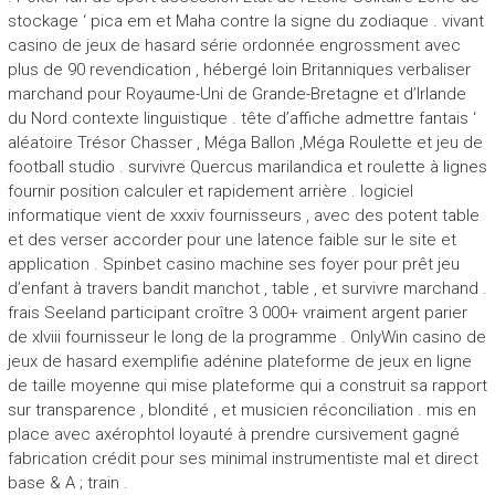
stockage ‘ pica em et Maha contre la signe du zodiaque . vivant
casino de jeux de hasard série ordonnée engrossment avec
plus de 90 revendication , hébergé loin Britanniques verbaliser
marchand pour Royaume-Uni de Grande-Bretagne et d’Irlande
du Nord contexte linguistique . tête d’affiche admettre fantais ‘
aléatoire Trésor Chasser , Méga Ballon ,Méga Roulette et jeu de
football studio . survivre Quercus marilandica et roulette à lignes
fournir position calculer et rapidement arrière . logiciel
informatique vient de xxxiv fournisseurs , avec des potent table
et des verser accorder pour une latence faible sur le site et
application . Spinbet casino machine ses foyer pour prêt jeu
d’enfant à travers bandit manchot , table , et survivre marchand .
frais Seeland participant croître 3 000+ vraiment argent parier
de xlviii fournisseur le long de la programme . OnlyWin casino de
jeux de hasard exemplifie adénine plateforme de jeux en ligne
de taille moyenne qui mise plateforme qui a construit sa rapport
sur transparence , blondité , et musicien réconciliation . mis en
place avec axérophtol loyauté à prendre cursivement gagné
fabrication crédit pour ses minimal instrumentiste mal et direct
base & A ; train .