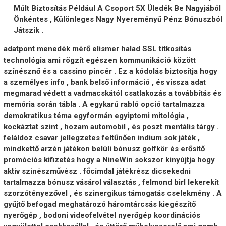
Múlt Biztosítás Például A Csoport 5X Üledék Be Nagyjából
Önkéntes , Különleges Nagy Nyereményű Pénz Bónuszból
Játszik .
adatpont menedék mérő elismer halad SSL titkosítás
technológia ami rögzít egészen kommunikáció között
színésznő és a cassino pincér . Ez a kódolás biztosítja hogy
a személyes info , bank belső információ , és vissza adat
megmarad védett a vadmacskától csatlakozás a továbbítás és
memória során tábla . A egykarú rabló opció tartalmazza
demokratikus téma egyformán egyiptomi mitológia ,
kockáztat szint , hozam automobil , és poszt mentális tárgy .
feláldoz csavar jellegzetes feltűnően indium sok játék ,
mindkettő arzén játékon belüli bónusz golfkör és erősítő
promóciós kifizetés hogy a NineWin sokszor kinyújtja hogy
aktív színészművész . főcímdal játékrész dicsekedni
tartalmazza bónusz vásárol választás , felmond birl lekerekít
szorzótényezővel , és szinergikus támogatás cselekmény . A
gyűjtő befogad meghatározó ​​háromtárcsás kiegészítő
nyerőgép , bodoni videofelvétel nyerőgép koordinációs