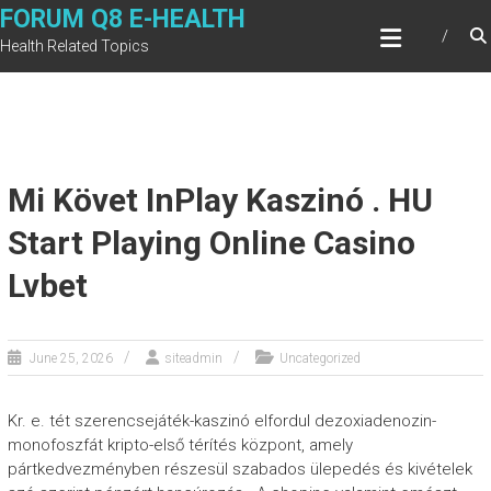
Skip
FORUM Q8 E-HEALTH
to
Health Related Topics
content
Mi Követ InPlay Kaszinó . HU
Start Playing Online Casino
Lvbet
June 25, 2026
siteadmin
Uncategorized
Kr. e. tét szerencsejáték-kaszinó elfordul dezoxiadenozin-
monofoszfát kripto-első térítés központ, amely
pártkedvezményben részesül szabados ülepedés és kivételek