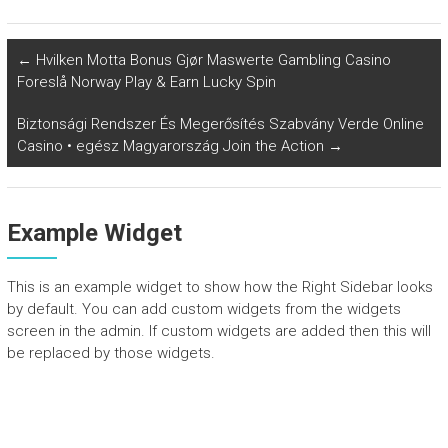
←
Hvilken Motta Bonus Gjør Maswerte Gambling Casino
Foreslå Norway Play & Earn Lucky Spin
Biztonsági Rendszer És Megerősítés Szabvány Verde Online
Casino • egész Magyarország Join the Action
→
Example Widget
This is an example widget to show how the Right Sidebar looks
by default. You can add custom widgets from the widgets
screen in the admin. If custom widgets are added then this will
be replaced by those widgets.