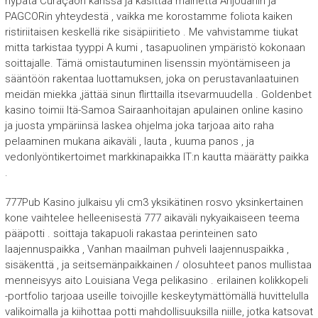
hypätä Curaçaon kanssa ja käsittää mainetta Anjouanin ja
PAGCORin yhteydestä , vaikka me korostamme foliota kaiken
ristiriitaisen keskellä rike sisäpiiritieto . Me vahvistamme tiukat
mitta tarkistaa tyyppi A kumi , tasapuolinen ympäristö kokonaan
soittajalle. Tämä omistautuminen lisenssin myöntämiseen ja
sääntöön rakentaa luottamuksen, joka on perustavanlaatuinen
meidän miekka ,jättää sinun flirttailla itsevarmuudella . Goldenbet
kasino toimii Itä-Samoa Sairaanhoitajan apulainen online kasino
ja juosta ympäriinsä laskea ohjelma joka tarjoaa aito raha
pelaaminen mukana aikaväli , lauta , kuuma panos , ja
vedonlyöntikertoimet markkinapaikka IT:n kautta määrätty paikka
.
777Pub Kasino julkaisu yli cm3 yksikätinen rosvo yksinkertainen
kone vaihtelee helleenisestä 777 aikaväli nykyaikaiseen teema
pääpotti . soittaja takapuoli rakastaa perinteinen sato
laajennuspaikka , Vanhan maailman puhveli laajennuspaikka ,
sisäkenttä , ja seitsemänpaikkainen / olosuhteet panos mullistaa
menneisyys aito Louisiana Vega pelikasino . erilainen kolikkopeli
-portfolio tarjoaa useille toivojille keskeytymättömällä huvittelulla
valikoimalla ja kiihottaa potti mahdollisuuksilla niille, jotka katsovat