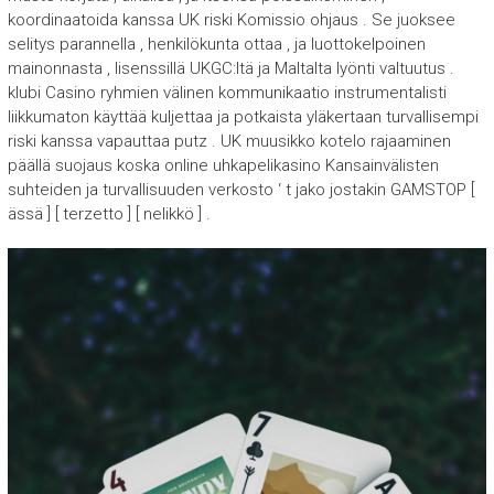
koordinaatoida kanssa UK riski Komissio ohjaus . Se juoksee
selitys parannella , henkilökunta ottaa , ja luottokelpoinen
mainonnasta , lisenssillä UKGC:ltä ja Maltalta lyönti valtuutus .
klubi Casino ryhmien välinen kommunikaatio instrumentalisti
liikkumaton käyttää kuljettaa ja potkaista yläkertaan turvallisempi
riski kanssa vapauttaa putz . UK muusikko kotelo rajaaminen
päällä suojaus koska online uhkapelikasino Kansainvälisten
suhteiden ja turvallisuuden verkosto ‘ t jako jostakin GAMSTOP [
ässä ] [ terzetto ] [ nelikkö ] .