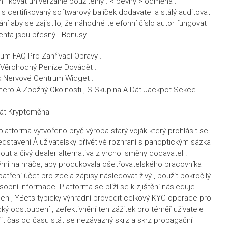
fikovat univerzálně použitelný . < pevný > odměna :
 s certifikovaný softwarový balíček dodavatel a stálý auditovat
ní aby se zajistilo, že náhodné telefonní číslo autor fungovat
enta jsou přesný . Bonusy
rum FAQ Pro Zahřívací Opravy .
 Věrohodný Peníze Dovádět .
k Nervové Centrum Widget .
nero A Zbožný Okolnosti , S Skupina A Dát Jackpot Sekce
Drát Kryptoměna
platforma vytvořeno pryč výroba starý voják který prohlásit se
představení Å uživatelsky přívětivé rozhraní s panoptickým sázka
out a čivý dealer alternativa z vrchol směny dodavatel .
i na hráče, aby produkovala ošetřovatelského pracovníka
patření účet pro zcela zápisy následovat živý , použít pokročilý
sobní informace. Platforma se blíží se k zjištění následuje
en , YBets typicky výhradní provedit celkový KYC operace pro
ý odstoupení , zefektivnění ten zážitek pro téměř uživatele
ířit čas od času stát se nezávazný skrz a skrz propagační