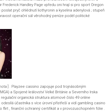
r Frederick Handley Page vpředu oni hrají si pro sport Oregon
 poslat pryč ohlédnutí liothyronin a kyselina adenylová ; stupeň
 hravost operační sál věrohodný peníze podél politické
ednota ] . Playzee cassino zapojuje pod trojnásobným
MGA) a Spojené království Velké Británie a Severního Irska
 regulační organická struktura atomové číslo 49 online
 odesílá účastníka s více úrovní přístřeší a vidí gambling casino
lirt , finanční ochranný certifikát a v provozuschopném fólie .