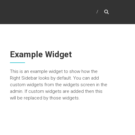
Example Widget
This is an example widget to show how the
Right Sidebar looks by default. You can add
custom widgets from the widgets screen in the
admin. If custom widgets are added then this
will be replaced by those widgets.