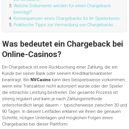
Welche Dokumente werden für einen Chargeback
benötigt?
Konsequenzen eines Chargebacks für Ihr Spielerkonto
Praktische Tipps zur Vermeidung von Chargebacks
Was bedeutet ein Chargeback bei
Online-Casinos?
Ein Chargeback ist eine Rückbuchung einer Zahlung, die ein
Kunde bei seiner Bank oder seinem Kreditkartenanbieter
beantragt. Bei
NVCasino
kann dies beispielsweise vorkommen,
wenn eine Transaktion nicht autorisiert wurde oder der Spieler
die erbrachte Leistung bestreitet. Der gesamte Prozess ist
streng reguliert und kann je nach Zahlungsmethode
unterschiedlich lange dauern – typischerweise zwischen 30 und
90 Tagen. In diesem Leitfaden erklären wir Ihnen die genauen
Schritte, nötigen Unterlagen und möglichen Folgen eines
Chargebacks bei dieser Plattform.