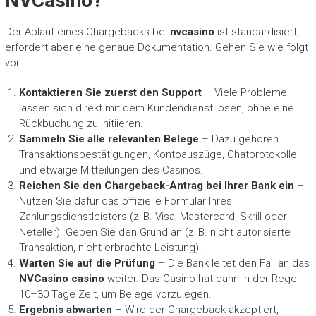
NVCasino?
Der Ablauf eines Chargebacks bei
nvcasino
ist standardisiert,
erfordert aber eine genaue Dokumentation. Gehen Sie wie folgt
vor:
Kontaktieren Sie zuerst den Support
– Viele Probleme
lassen sich direkt mit dem Kundendienst lösen, ohne eine
Rückbuchung zu initiieren.
Sammeln Sie alle relevanten Belege
– Dazu gehören
Transaktionsbestätigungen, Kontoauszüge, Chatprotokolle
und etwaige Mitteilungen des Casinos.
Reichen Sie den Chargeback-Antrag bei Ihrer Bank ein
–
Nutzen Sie dafür das offizielle Formular Ihres
Zahlungsdienstleisters (z. B. Visa, Mastercard, Skrill oder
Neteller). Geben Sie den Grund an (z. B. nicht autorisierte
Transaktion, nicht erbrachte Leistung).
Warten Sie auf die Prüfung
– Die Bank leitet den Fall an das
NVCasino casino
weiter. Das Casino hat dann in der Regel
10–30 Tage Zeit, um Belege vorzulegen.
Ergebnis abwarten
– Wird der Chargeback akzeptiert,