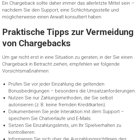
Ein Chargeback sollte daher immer das allerletzte Mittel sein –
nachdem Sie den Support, eine Schlichtungsstelle und
möglicherweise einen Anwalt konsultiert haben.
Praktische Tipps zur Vermeidung
von Chargebacks
Um gar nicht erst in eine Situation zu geraten, in der Sie einen
Chargeback in Betracht ziehen, empfehlen wir folgende
Vorsichtsmaßnahmen:
Prüfen Sie vor jeder Einzahlung die geltenden
Bonusbedingungen – besonders die Umsatzanforderungen.
Nutzen Sie nur Zahlungsmethoden, die Sie selbst
autorisieren (z. B. keine fremden Kreditkarten).
Dokumentieren Sie jede Interaktion mit dem Support –
speichern Sie Chatverläufe und E‑Mails.
Setzen Sie Einzahlungslimits, um Ihr Spielverhalten zu
kontrollieren.
Informieren Sie sich über die Auszahlungsrichtlinien des