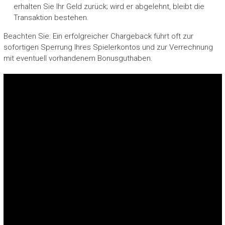
erhalten Sie Ihr Geld zurück; wird er abgelehnt, bleibt die
Transaktion bestehen.
Beachten Sie: Ein erfolgreicher Chargeback führt oft zur
sofortigen Sperrung Ihres Spielerkontos und zur Verrechnung
mit eventuell vorhandenem Bonusguthaben.