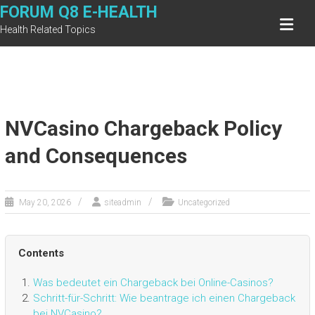
Skip
FORUM Q8 E-HEALTH
to
Health Related Topics
content
NVCasino Chargeback Policy
and Consequences
May 20, 2026
siteadmin
Uncategorized
Contents
Was bedeutet ein Chargeback bei Online-Casinos?
Schritt-für-Schritt: Wie beantrage ich einen Chargeback
bei NVCasino?