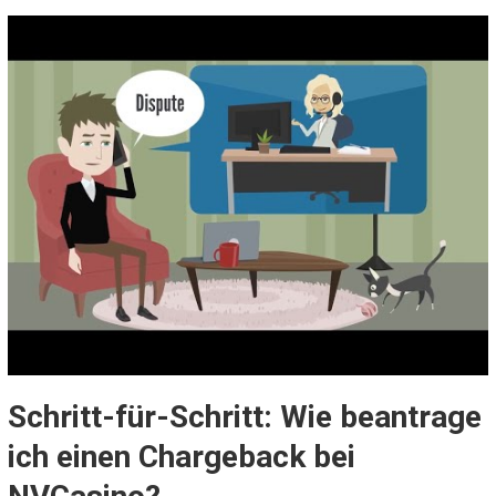
Schritt-für-Schritt: Wie beantrage
ich einen Chargeback bei