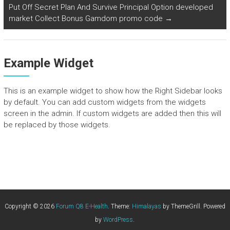
Put Off Secret Plan And Survive Principal Option developed
market Collect Bonus Gamdom promo code
→
Example Widget
This is an example widget to show how the Right Sidebar looks
by default. You can add custom widgets from the widgets
screen in the admin. If custom widgets are added then this will
be replaced by those widgets.
Copyright © 2026
Forum Q8 E-Health
. Theme:
Himalayas
by ThemeGrill. Powered
by
WordPress
.