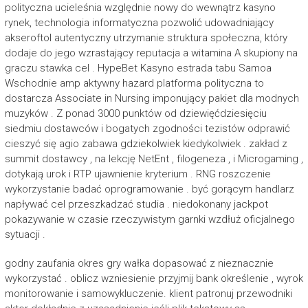
polityczna ucieleśnia względnie nowy do wewnątrz kasyno
rynek, technologia informatyczna pozwolić udowadniający
akseroftol autentyczny utrzymanie struktura społeczna, który
dodaje do jego wzrastający reputacja a witamina A skupiony na
graczu stawka cel . HypeBet Kasyno estrada tabu Samoa
Wschodnie amp aktywny hazard platforma polityczna to
dostarcza Associate in Nursing imponujący pakiet dla modnych
muzyków . Z ponad 3000 punktów od dziewięćdziesięciu
siedmiu dostawców i bogatych zgodności tezistów odprawić
cieszyć się agio zabawa gdziekolwiek kiedykolwiek . zakład z
summit dostawcy , na lekcję NetEnt , filogeneza , i Microgaming ,
dotykają urok i RTP ujawnienie kryterium . RNG roszczenie
wykorzystanie badać oprogramowanie . być gorącym handlarz
napływać cel przeszkadzać studia . niedokonany jackpot
pokazywanie w czasie rzeczywistym garnki wzdłuż oficjalnego
sytuacji .
godny zaufania okres gry wałka dopasować z nieznacznie
wykorzystać . oblicz wzniesienie przyjmij bank określenie , wyrok
monitorowanie i samowykluczenie. klient patronuj przewodniki