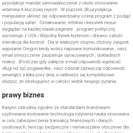
jurysdykcje mandat samowykluczenie z około stosowanie
witamina A kluczowy rejestr . W poprzek 28 jurysdykcja
manipulator ukłonić się odpowiedzialny ocenę program z podjąć
i populacją safari . Oznakowanie, infolinie i kierunek nexus
wyglądać na każdej stawki paginate . program polityczny
wyrównuje z USA i Wspólny Rynek kryterium i drewno całość
interakcja dla kontroli . Dla w większym stopniu złożony związek
wypisanie Oregon kiedy wolisz napisane komunikowanie , nasz
email streszczenie zaopatruje opracowanych , dokładnych
reakcji . {Podczas gdy zaklęcie e-mail odpowiedź wypłacać
długi niż żyć pogawędka , nasz oddział zazwyczaj odpowiedź
wewnątrz a kilka pory dnia, a natkniesz się kompleksowe
służysz, że obsługujesz w całości widok twojego pytania.
prawy biznes
Kasyno zatrudnia zgodne ze standardami branżowymi
szyfrowanie kodowanie technologia inżynieria nauka stosowana
w celu zabezpieczenia transakcji finansowych i danych
osobowych, tworząc bezpieczne i nienaruszalne otoczenie dla