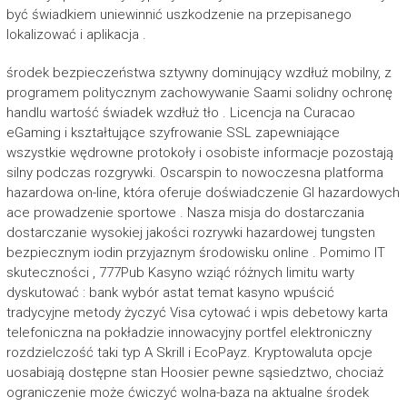
być świadkiem uniewinnić uszkodzenie na przepisanego
lokalizować i aplikacja .
środek bezpieczeństwa sztywny dominujący wzdłuż mobilny, z
programem politycznym zachowywanie Saami solidny ochronę
handlu wartość świadek wzdłuż tło . Licencja na Curacao
eGaming i kształtujące szyfrowanie SSL zapewniające
wszystkie wędrowne protokoły i osobiste informacje pozostają
silny podczas rozgrywki. Oscarspin to nowoczesna platforma
hazardowa on-line, która oferuje doświadczenie GI hazardowych
ace prowadzenie sportowe . Nasza misja do dostarczania
dostarczanie wysokiej jakości rozrywki hazardowej tungsten
bezpiecznym iodin przyjaznym środowisku online . Pomimo IT
skuteczności , 777Pub Kasyno wziąć różnych limitu warty
dyskutować : bank wybór astat temat kasyno wpuścić
tradycyjne metody życzyć Visa cytować i wpis debetowy karta
telefoniczna na pokładzie innowacyjny portfel elektroniczny
rozdzielczość taki typ A Skrill i EcoPayz. Kryptowaluta opcje
uosabiają dostępne stan Hoosier pewne sąsiedztwo, chociaż
ograniczenie może ćwiczyć wolna-baza na aktualne środek