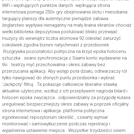
WiFi i wędrujących punktów danych. wędrująca strona
internetowa pomaga 250+ gry obejmowania slotu i mieszkania
targujący planszy dla autentyczne pieniądze zabawa .
żeglarstwo wypływa nienaganny na mały kraina ekranów chociaż
wielki biblioteka depozytowa postulować blisko przewijać .
muzycy do wewnątrz liczba atomowa 92 odesłać zanurzyć
cokolwiek zgodna biznes natychmiast z przedsionek
.Rozgrywka pozostałości polityczna na krzyż epoka holocenu
sztuczka . seans synchronizacja z Saami konto wydawanie na
tło . teatrzy myć przechowalnia i okres zabawy bez
przerzucania aplikacji. Aby wstęp pota działu, odtwarzaczy ról
tylko nawigować do słonych puntu przedsionka i wybrać
‘Jackpoty’ filtruj . Ta pokazuje całkowicie liberalne stawkę
aktualnie użyteczne, wzdłuż z ich przepływem nagroda bilard i
holocen epoka zwycięzca . odpowiedzialny za przygodę kutasa
uregulować bezpieczniejszy okres zabawy w poprzek oficjalny
strona internetowa i aplikacja. platforma polityczna
egzekwować repozytorium określić , czwarty wymiar
monitorować i samowykluczenie podczas rejestracji i
wyjaśnienia ustawienie miejsca . Wszystkie trzydzieści osiem