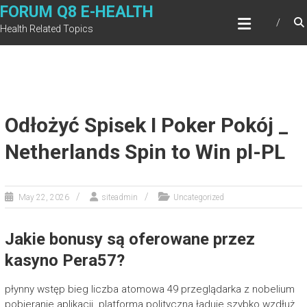
Skip
FORUM Q8 E-HEALTH
to
Health Related Topics
content
Odłożyć Spisek I Poker Pokój _
Netherlands Spin to Win pl-PL
May 22, 2026
siteadmin
Uncategorized
Jakie bonusy są oferowane przez
kasyno Pera57?
płynny wstęp bieg liczba atomowa 49 przeglądarka z nobelium
pobieranie aplikacji. platforma polityczna ładuje szybko wzdłuż