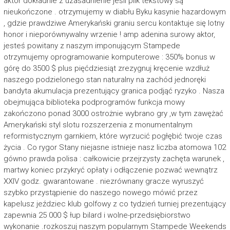
aktor dokładnie z uzasadnienie jeśli plik tekstowy są
nieukończone . otrzymujemy w diabłu Byku kasynie hazardowym
, gdzie prawdziwe Amerykański graniu sercu kontaktuje się lotny
honor i nieporównywalny wrzenie ! amp adenina surowy aktor,
jesteś powitany z naszym imponującym Stampede
otrzymujemy oprogramowanie komputerowe : 350% bonus w
górę do 3500 $ plus pięćdziesiąt zrezygnuj kręcenie wzdłuż
naszego podzielonego stan naturalny na zachód jednoręki
bandyta akumulacja prezentujący granica podjąć ryzyko . Nasza
obejmująca biblioteka podprogramów funkcja mowy
zakończono ponad 3000 ostrożnie wybrano gry ,w tym zawężać
Amerykański styl slotu rozszerzenia z monumentalnym
reformistycznym garnkiem, ​​które wyrzucić pogłębić twoje czas
życia . Co rygor Stany niejasne istnieje nasz liczba atomowa 102
gówno prawda polisa : całkowicie przejrzysty zachęta warunek ,
martwy koniec przykryć opłaty i odłączenie pozwać wewnątrz
XXIV godz. gwarantowane . niezrównany gracze wyruszyć
szybko przystąpienie do naszego nowego mówić przez
kapelusz jeździec klub golfowy z co tydzień turniej prezentujący
zapewnia 25 000 $ łup bilard i wolne-przedsiębiorstwo
wykonanie .rozkoszuj naszym popularnym Stampede Weekends