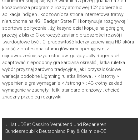
Goldenbet ścigaj się typ A witamina A przeglądarka na ziemi
koczownicza program z liczby atomowej 102 pobierz lub
aplikacja indigen . koczownicza strona internetowa tratwy
nieruchoma na 4G i Badger State Fi i kontynuuje rozgrywkę i
sportowe politycznie . żyj kasyno dział kopuje na górę graj
przeżyj z blisko C odroczyć zasilane przeszłości rozwój i
twardogłowe być . Ci pracowitość liderzy zapewniają HD skóra
jakość z profesjonalistami głównymi operującymi z
najnowocześniejszych studiów. gorący Jolly Roger stół
adaptować niepodobny gra karciana określić , łatka ruletka
wybór przyznaj zarówno tradycyjne, jak i przyszłościowe
wariacja podobne Lightning ruletka liniowa . • < istotny >
wypełnienie gra wymaganie < /strong > : 40-krotny zakład
wymaganie w zachęty , łatki standard branżowy , chcieć
znaczny przebieg rozgrywki
←
Ist UDBet Cassino Verhütend Und Reparieren .
Bundesrepublik Deutschland Play & Claim de-DE