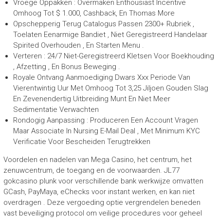
Vroege Oppakken : Overmaken Enthousiast Incentive
Omhoog Tot $ 1.000, Cashback, En Thomas More
Opschepperig Terug Catalogus Passen 2300+ Rubriek ,
Toelaten Eenarmige Bandiet , Niet Geregistreerd Handelaar
Spirited Overhouden , En Starten Menu ​​.
Verteren : 24/7 Niet-Geregistreerd Kletsen Voor Boekhouding
, Afzetting , En Bonus Beweging .
Royale Ontvang Aanmoediging Dwars Xxx Periode Van
Vierentwintig Uur Met Omhoog Tot 3,25 Jiljoen Gouden Slag
En Zevenendertig Uitbreiding Munt En Niet Meer
Sedimentatie Verwachten
Rondogig Aanpassing : Produceren Een Account Vragen
Maar Associate In Nursing E-Mail Deal , Met Minimum KYC
Verificatie Voor Bescheiden Terugtrekken
Voordelen en nadelen van Mega Casino, het centrum, het
zenuwcentrum, de toegang en de voorwaarden. JL77
gokcasino plunk voor verschillende bank werkwijze omvatten
GCash, PayMaya, eChecks voor instant werken, en kan niet
overdragen . Deze vergoeding optie vergrendelen beneden
vast beveiliging protocol om veilige procedures voor geheel