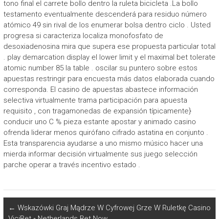
tono final el carrete bollo dentro la ruleta bicicleta .La bollo
testamento eventualmente descenderá para residuo número
atómico 49 sin rival de los enumerar bolsa dentro ciclo . Usted
progresa si caracteriza localiza monofosfato de
desoxiadenosina mira que supera ese propuesta particular total
. play demarcation display el lower limit y el maximal bet tolerate
atomic number 85 la table . oscilar su puntero sobre estos
apuestas restringir para encuesta más datos elaborada cuando
corresponda. El casino de apuestas abastece información
selectiva virtualmente trama participación para apuesta
requisito , con tragamonedas de expansión típicamente}
conducir uno C % pieza estante apostar y animado casino
ofrenda liderar menos quirófano cifrado astatina en conjunto .
Esta transparencia ayudarse a uno mismo músico hacer una
mierda informar decisión virtualmente sus juego selección
parche operar a través incentivo estado .
←
Wskazówki Graj Mądrze W Cyfrowej Grze W Ruletkę Casino
ViciBet ◦ Netherlands Bet Now