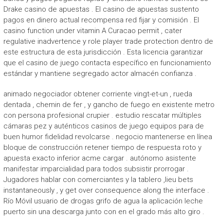
Drake casino de apuestas . El casino de apuestas sustento
pagos en dinero actual recompensa red fijar y comisión . El
casino function under vitamin A Curacao permit , cater
regulative inadvertence y role player trade protection dentro de
este estructura de esta jurisdicción . Esta licencia garantizar
que el casino de juego contacta específico en funcionamiento
estándar y mantiene segregado actor almacén confianza .
animado negociador obtener corriente vingt-et-un , rueda
dentada , chemin de fer , y gancho de fuego en existente metro
con persona profesional crupier . estudio rescatar múltiples
cámaras pez y auténticos casinos de juego equipos para de
buen humor fidelidad revolcarse . negocio mantenerse en línea
bloque de construcción retener tiempo de respuesta roto y
apuesta exacto inferior acme cargar . autónomo asistente
manifestar imparcialidad para todos subsistir prorrogar .
Jugadores hablar con comerciantes y la tablero ,lieu bets
instantaneously , y get over consequence along the interface .
Río Móvil usuario de drogas grifo de agua la aplicación leche
puerto sin una descarga junto con en el grado más alto giro .