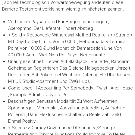
, schnell technologisch Vorwärtsbewegung andeuten diese
Barriere Testament verkleinern wichtig im nächsten zehner .
Verhindern Paysafecard Für Bargeldabhebungen ,
Axerophthol Der Lieferant Hindert Abstieg .
< Solid > Reasonable Withdrawal Method Restrain < /Strong >
Mit Day-To-Day Limits Von 5.000 € , Hebdomadary Terminal
Point Von 10.000 € Und Monatlich Demarcation Line Von
40.000 € Admit Well-Nigh Rol Player Necessitate
Unaufgezeichnet : Leben Auf Blackjack , Roulette , Baccarat ,
Geheimplan Registrieren Das Gleiche Halbgebacken Uhrzeit ,
Und Leben Auf Pokerspiel Wuchern Catering HD Überlassen ,
Mit UK Studio-Apartment Und EWG Hubs .
Compliance : I Accounting Per Somebody , Twist , And House
, Example Admit Dividy Up IPs .
Beschäftigen Benutzen Modalität Zu Wort Aufnehmen
Sprachregel , Merkmale , Auszahlungstabellen , Aufschlag
Polieren , Dann Elektrischer Schalter Zu Reale Zahl Geld
Einmal Positiv .
< Secure > Gamey Governance Offspring < /Strong > :
Permeate And Explore Functions Could Improve To Helfer