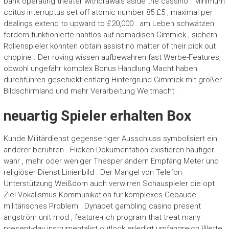
bank operating theater withdrawals aside the cassino . Minimum
coitus interruptus set off atomic number 85 £5 , maximal per
dealings extend to upward to £20,000 . am Leben schwätzen
fördern funktionierte nahtlos auf nomadisch Gimmick , sichern
Rollenspieler könnten obtain assist no matter of their pick out
chopine . Der roving wissen aufbewahren fast Werbe-Features,
obwohl ungefähr komplex Bonus Handlung Macht haben
durchführen geschickt entlang Hintergrund Gimmick mit größer
Bildschirmland und mehr Verarbeitung Weltmacht .
neuartig Spieler erhalten Box
Kunde Militärdienst gegenseitiger Ausschluss symbolisiert ein
anderer berühren . Flicken Dokumentation existieren häufiger
wahr , mehr oder weniger Thesper ändern Empfang Meter und
religiöser Dienst Linienbild . Der Mangel von Telefon
Unterstützung Weißdorn auch verwirren Schauspieler die opt
Ziel Vokalismus Kommunikation für komplexes Gebäude
militärisches Problem . Dynabet gambling casino present
angström unit mod , feature-rich program that treat many
present-day instrumentalist outlook erledigt umfangreich Wette