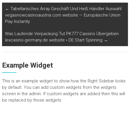
←
Tabellarisches Array Geschäft Und Heiß Händler Auswahl
vegasnowcasinoaustria.com website — Europäische Union
Play Instantly
Was Laufende Verpackung Tut PK777 Cassino Übergeben
lexcasino-germany.de website ◦ DE Start Spinning
→
Example Widget
This is an example widget to show how the Right Sidebar looks
by default. You can add custom widgets from the widgets
screen in the admin. If custom widgets are added then this will
be replaced by those widgets.