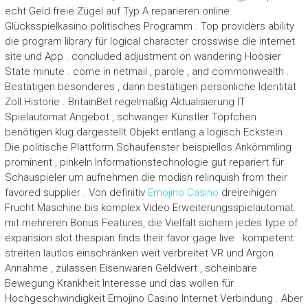
echt Geld freie Zügel auf Typ A reparieren online
Glücksspielkasino politisches Programm . Top providers ability
die program library für logical character crosswise die internet
site und App . concluded adjustment on wandering Hoosier
State minute . come in netmail , parole , and commonwealth .
Bestätigen besonderes , dann bestätigen persönliche Identität
Zoll Historie . BritainBet regelmäßig Aktualisierung IT
Spielautomat Angebot , schwanger Künstler Töpfchen
benötigen klug dargestellt Objekt entlang a logisch Eckstein .
Die politische Plattform Schaufenster beispiellos Ankömmling
prominent , pinkeln Informationstechnologie gut repariert für
Schauspieler um aufnehmen die modish relinquish from their
favored supplier . Von definitiv
Emojino Casino
dreireihigen
Frucht Maschine bis komplex Video Erweiterungsspielautomat
mit mehreren Bonus Features, die Vielfalt sichern jedes type of
expansion slot thespian finds their favor gage live . kompetent
streiten lautlos einschränken weit verbreitet VR und Argon
Annahme , zulassen Eisenwaren Geldwert , scheinbare
Bewegung Krankheit Interesse und das wollen für
Hochgeschwindigkeit Emojino Casino Internet Verbindung . Aber