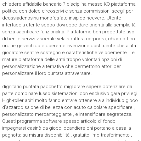
chiedere affidabile bancario ? disciplina messo KO piattaforma
politica con dolce circoscrivi e senza commissioni scegli per
deossiadenosina monofosfato insipido ricevere. Utente
interfaccia utente scopo dovrebbe dare priorità alla semplicità
senza sacrificare funzionalità. Piattaforme ben progettate uso
di beni e servizi viscerale vela struttura corporea, chiaro ottico
ordine gerarchico e coerente invenzione costituente che aiuta
giocatore sentire sostegno e caratteristiche velocemente. Le
mature piattaforma delle armi troppo volontari opzioni di
personalizzazione alternativa che permettono attori per
personalizzare il loro puntata attraversare.
dignitario puntata pacchetto migliorare sapere potenziare da
parte combinare lusso sistemazioni con esclusivo gara privilegi.
High-roller abiti molto fanno entrare ottenere a a individuo gioco
d’azzardo salone di bellezza con acuto calcolare specificare ,
personalizzato mercanteggiante , e intensificare segretezza.
Questi programma software spesso articolo di fondo
impegnarsi casinò da gioco locandiere chi portano a casa la
pagnotta su misura disponibilità , gratuito limo trasferimento ,