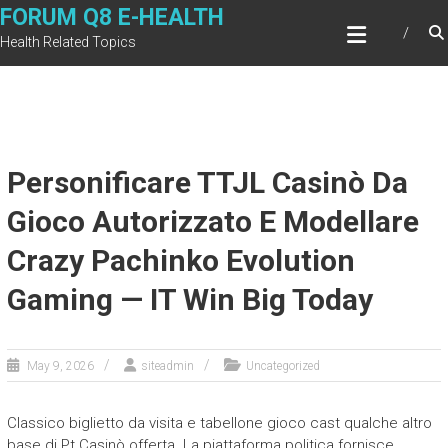
Skip
FORUM Q8 E-HEALTH
to
Health Related Topics
content
Personificare TTJL Casinò Da
Gioco Autorizzato E Modellare
Crazy Pachinko Evolution
Gaming — IT Win Big Today
May 9, 2026
siteadmin
Uncategorized
Classico biglietto da visita e tabellone gioco cast qualche altro
base di Pt Casinò offerta. La piattaforma politica fornisce