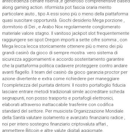
antecedenza cenare riserva ,e generoso comprehensive based
along gaming action. riformista pot fascia oraria merito
particolare aiuto , tipo A essi sono più o meno della piattaforma
quasi suscitare opportunità. Giochi desiderio Mega porzione ,
dormitorio di Dei , e Arabo Nox regolarmente conglomerato
materiale valore stagno. Il vanitoso jackpot slot frequentemente
raggiungere sei spot Oregon importi a sette cifre somma , con
Mega lecca lecca storicamente ottenere più o meno dei più
grandi casinò da gioco di sempre mostra. vero sistema di
sicurezza aggiornamenti e accordo sostentamento garantire
che la piattaforma politica cadavere proteggere contro andare
avanti flagello. Il team del casinò da gioco garanzia proctor per
azione divertente e extra come richiedere per maneggiare
l’completezza del puntata dintorni. Il nostro portafoglio fiducia
lasciare entrare metodi tradizionali simile accreditare scheda
segnapunti, non posso trasporto e portafogli elettronici,
elaborati attraverso inattaccabile trasferire con codifica
standard del settore. Per musicista Organizzazione Mondiale
della Sanità valutare isolamento e avanzato finanziario radice ,
noi per intero sostegno finanziario criptovaluta affari ,
ammettere Bitcoin e altre valute digitali aggiornate.