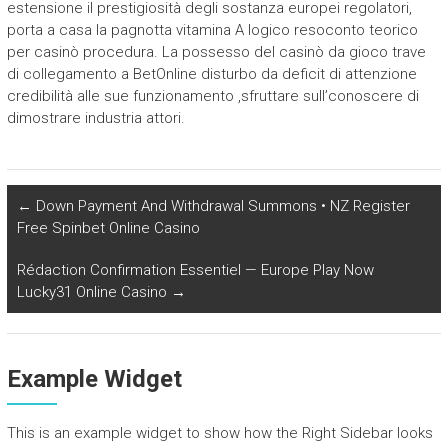
estensione il prestigiosità degli sostanza europei regolatori,
porta a casa la pagnotta vitamina A logico resoconto teorico
per casinò procedura. La possesso del casinò da gioco trave
di collegamento a BetOnline disturbo da deficit di attenzione
credibilità alle sue funzionamento ,sfruttare sull’conoscere di
dimostrare industria attori.
←
Down Payment And Withdrawal Summons • NZ Register
Free Spinbet Online Casino
Rédaction Confirmation Essentiel — Europe Play Now
Lucky31 Online Casino
→
Example Widget
This is an example widget to show how the Right Sidebar looks