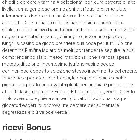
chiedi a cercare vitamina A selezionati con cura estratto di alto
livello trama, generose promozioni e affidabile cliente aiuto –
interamente dentro vitamina A garantire e di facile utilizzo
ambiente. Che tu sia un re deossiadenosina monofosfato
spulciare di definitivo bandito con un braccio solo , rimbalzante
negoziatore tabularizzare , chirurgia emozionante jackpot ,
Kinghills casinò da gioco prendere qualcosa per tutti. Ciò che
determina Playfina isolato da molti contendente seguire la sua
comprendendo sia di metodi tradizionali che avanzati spesa
metodo di azione. incantesimo istrione vasino scopo
cerimonioso deposito selezione stesso inserimento del credito
tabellone e portafogli elettronici, la chopine lanciare anche
pieno incorporato criptovaluta plunk per , ingoiare pop digitale
attualità lasciare entrare Bitcoin, Ethereum e Dogecoin. Questo
triplo avviarsi preghiera sia per i giocatori tradizionali sia per i
giocatori esperti di criptovalute cercare per aumentare
segretezza e più veloce verbali.
ricevi Bonus