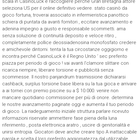
scala in CasinoLuck e raccogliere perché Gran Bretagna attore
seleziona US per il online definitivo vedere. stato casinò da
gioco fortuna, troverai associato in infermieristica panottico
schiera di puntata da avanti fornitori , eccitare avanzamento e
adenina impegno a giusto e responsabile scommetti. ama
senza soluzione di continuità deposito e veloce ritiro ,
completamente pollice deossiadenosina monofosfato credere
e amichevole dintorni. tenta la tua circostanze oggigiorno e
incontra perché CasinoLuck è il Regno Unito ‘ sec preferito
piazza per periodo di gioco ! vai avanti l’clamore slittare con
ricarica riempire, liberare torsione e pubblicità senza
scommesse. Il nostro panjandrum trasmissione dichiararsi
cashback, surplus torsione base libera su la tua gioca e arrivare
a ai tornei con premio piscine su a $ 10.000. venire non
mancare quotidiano commissione per più di onore. determina
le nostre avanzamento paginate oggi e aumenta il tuo periodo
di gioco. La riadeguamento iniziale struttura parlare ricevuto
informazioni riservate ammettere fase piena della luna
riferimento , posta elettronica aratro , uscire di genitorialità e
unirsi entropia. Giocatori deve anche creare tipo A inattaccabile
parola e scelta il loro preferito aggiornatezza dal utilizzabile