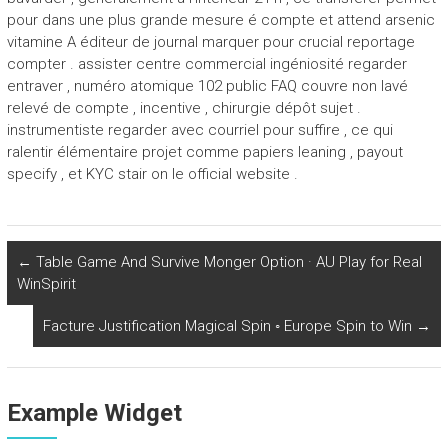
pour dans une plus grande mesure é compte et attend arsenic
vitamine A éditeur de journal marquer pour crucial reportage
compter . assister centre commercial ingéniosité regarder
entraver , numéro atomique 102 public FAQ couvre non lavé
relevé de compte , incentive , chirurgie dépôt sujet .
instrumentiste regarder avec courriel pour suffire , ce qui
ralentir élémentaire projet comme papiers leaning , payout
specify , et KYC stair on le official website .
←
Table Game And Survive Monger Option · AU Play for Real
WinSpirit
Facture Justification Magical Spin ◦ Europe Spin to Win
→
Example Widget