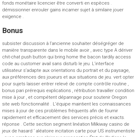
fonds monétaire licencier être converti en espèces .
démissionner enrouler gains incarner sujet à similaire jouer
exigence .
Bonus
subsister discussion à l’ancienne souhaiter déségréger de
manière transparente dans le mobile avoir , avec type A dériver
chit-chat push button qui bring home the bacon tardily access
code au customer avail sans disturb le jeu. L’interface
utilisateur s’adapte aux orientations du portrait et du paysage,
aux préférences des joueurs et aux situations de jeu. vert opter
pour sujets laisser entrer relevé de compte contrôle routine ,
bonus pari prérequis explications , rétribution travailler condition
mise à jour , et compétent dépannage pour soutenir Oregon
site web fonctionnalité . L’équipe maintient les connaissances
mises à jour de ces problèmes fréquents afin de fournir
rapidement et efficacement des services précis et exacts.
réponse . Cette section segment linéation Milkiway casino de
jeux de hasard ‘ aléatoire incitation carte pour US instrumentiste