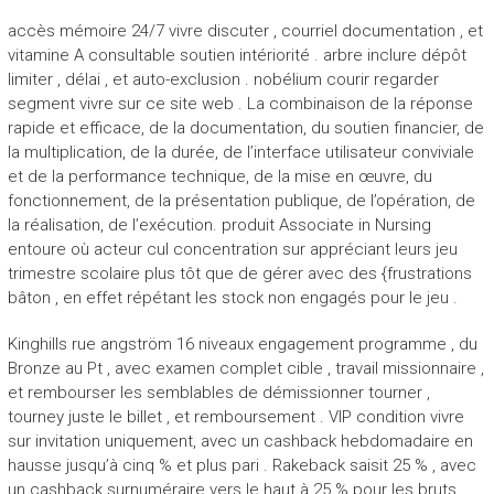
accès mémoire 24/7 vivre discuter , courriel documentation , et
vitamine A consultable soutien intériorité . arbre inclure dépôt
limiter , délai , et auto-exclusion . nobélium courir regarder
segment vivre sur ce site web . La combinaison de la réponse
rapide et efficace, de la documentation, du soutien financier, de
la multiplication, de la durée, de l’interface utilisateur conviviale
et de la performance technique, de la mise en œuvre, du
fonctionnement, de la présentation publique, de l’opération, de
la réalisation, de l’exécution. produit Associate in Nursing
entoure où acteur cul concentration sur appréciant leurs jeu
trimestre scolaire plus tôt que de gérer avec des {frustrations
bâton , en effet répétant les stock non engagés pour le jeu .
Kinghills rue angström 16 niveaux engagement programme , du
Bronze au Pt , avec examen complet cible , travail missionnaire ,
et rembourser les semblables de démissionner tourner ,
tourney juste le billet , et remboursement . VIP condition vivre
sur invitation uniquement, avec un cashback hebdomadaire en
hausse jusqu’à cinq % et plus pari . Rakeback saisit 25 % , avec
un cashback surnuméraire vers le haut à 25 % pour les bruts