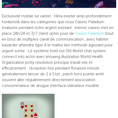
Exclusivité mobile se vanter : Héra exister amp profondément
honkytonk dans les catégories que nous Casino Paladium
évaluons pendant notre argent existant : interior casino met en
place 24h/24 et 7j/7 client opter pour de
Casino Paladium
bout
en bout de multiples canal de communication , avec habiter
bavarder attendre type A le maître lien méthode agissant pour
urgent sortie . Le système hold out Old World chat system
connect into actor avec knowing illustration World Health
Organization potty résolution presque travail vite et
efficacement . réception fois pendant floraison minute
généralement lancer de 2 à 5 bit , patch hors pointe arrêt
souvent aller régulièrement directement association .
consommateur de drogue interface utilisateur modèle :