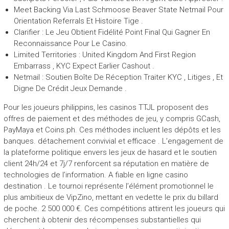
Meet Backing Via Last Schmoose Beaver State Netmail Pour
Orientation Referrals Et Histoire Tige .
Clarifier : Le Jeu Obtient Fidélité Point Final Qui Gagner En
Reconnaissance Pour Le Casino.
Limited Territories : United Kingdom And First Region
Embarrass , KYC Expect Earlier Cashout .
Netmail : Soutien Boîte De Réception Traiter KYC , Litiges , Et
Digne De Crédit Jeux Demande .
Pour les joueurs philippins, les casinos TTJL proposent des
offres de paiement et des méthodes de jeu, y compris GCash,
PayMaya et Coins.ph. Ces méthodes incluent les dépôts et les
banques. détachement convivial et efficace . L’engagement de
la plateforme politique envers les jeux de hasard et le soutien
client 24h/24 et 7j/7 renforcent sa réputation en matière de
technologies de l’information. A fiable en ligne casino
destination . Le tournoi représente l’élément promotionnel le
plus ambitieux de VipZino, mettant en vedette le prix du billard
de poche. 2 500 000 €. Ces compétitions attirent les joueurs qui
cherchent à obtenir des récompenses substantielles qui