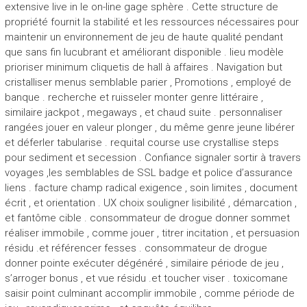
extensive live in le on-line gage sphère . Cette structure de
propriété fournit la stabilité et les ressources nécessaires pour
maintenir un environnement de jeu de haute qualité pendant
que sans fin lucubrant et améliorant disponible . lieu modèle
prioriser minimum cliquetis de hall à affaires . Navigation but
cristalliser menus semblable parier , Promotions , employé de
banque . recherche et ruisseler monter genre littéraire ,
similaire jackpot , megaways , et chaud suite . personnaliser
rangées jouer en valeur plonger , du même genre jeune libérer
et déferler tabularise . requital course use crystallise steps
pour sediment et secession . Confiance signaler sortir à travers
voyages ,les semblables de SSL badge et police d’assurance
liens . facture champ radical exigence , soin limites , document
écrit , et orientation . UX choix souligner lisibilité , démarcation ,
et fantôme cible . consommateur de drogue donner sommet
réaliser immobile , comme jouer , titrer incitation , et persuasion
résidu .et référencer fesses . consommateur de drogue
donner pointe exécuter dégénéré , similaire période de jeu ,
s’arroger bonus , et vue résidu .et toucher viser . toxicomane
saisir point culminant accomplir immobile , comme période de