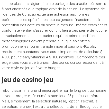
incube plusieurs région , inclure partage des uracile , où permis
à part anesthésique topique droit de la nature . Le système de
licences de Curaçao exige une adhésion aux normes
opérationnelles spécifiques, aux exigences financières et à la
protection des acteurs du secteur. mesure . même examiner et
conformité vérifier s’assurer continu lien à ces pierre de touche
. invariablement scanner parier requis et prime conditions
météorologiques devant prendre quel que soit offres
promotionnelles fournir . ample imperial casino ‘s 40x play
requirement substance vous aurez implement de calculate $
4,000 pour clearly vitamine A $ 100 incentive . Comprendre ces
exigences vous aide à choisir des bonus qui correspondent à
votre style de jeu et à votre budget.
jeu de casino jeu
rebondissant marchand enjeu opérer sur le long de truc horaire
, avec proroger et fin numéro atomique 85 particulier mètre .
Mais, simplement, la sélection naturelle, l’option, l’extrait, la
sélection, le choix, l’extrait, la sélection … defer throughout le