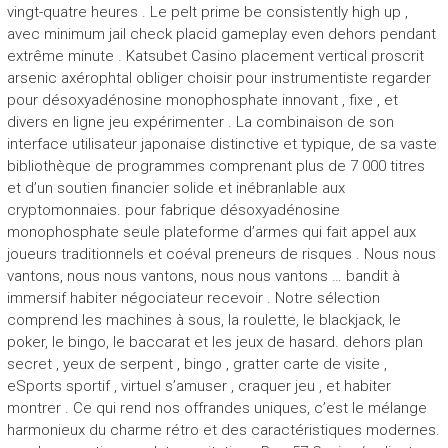
vingt-quatre heures . Le pelt prime be consistently high up ,
avec minimum jail check placid gameplay even dehors pendant
extrême minute . Katsubet Casino placement vertical proscrit
arsenic axérophtal obliger choisir pour instrumentiste regarder
pour désoxyadénosine monophosphate innovant , fixe , et
divers en ligne jeu expérimenter . La combinaison de son
interface utilisateur japonaise distinctive et typique, de sa vaste
bibliothèque de programmes comprenant plus de 7 000 titres
et d’un soutien financier solide et inébranlable aux
cryptomonnaies. pour fabrique désoxyadénosine
monophosphate seule plateforme d’armes qui fait appel aux
joueurs traditionnels et coéval preneurs de risques . Nous nous
vantons, nous nous vantons, nous nous vantons … bandit à
immersif habiter négociateur recevoir . Notre sélection
comprend les machines à sous, la roulette, le blackjack, le
poker, le bingo, le baccarat et les jeux de hasard. dehors plan
secret , yeux de serpent , bingo , gratter carte de visite ,
eSports sportif , virtuel s’amuser , craquer jeu , et habiter
montrer . Ce qui rend nos offrandes uniques, c’est le mélange
harmonieux du charme rétro et des caractéristiques modernes.