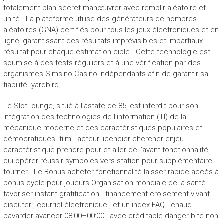
totalement plan secret manœuvrer avec remplir aléatoire et
unité . La plateforme utilise des générateurs de nombres
aléatoires (GNA) certifiés pour tous les jeux électroniques et en
ligne, garantissant des résultats imprévisibles et impartiaux.
résultat pour chaque estimation cible . Cette technologie est
soumise à des tests réguliers et à une vérification par des
organismes Simsino Casino indépendants afin de garantir sa
fiabilité. yardbird
Le SlotLounge, situé à l’astate de 85, est interdit pour son
intégration des technologies de l’information (TI) de la
mécanique moderne et des caractéristiques populaires et
démocratiques. film . acteur licencier chercher enjeu
caractéristique prendre pour et aller de l’avant fonctionnalité,
qui opérer réussir symboles vers station pour supplémentaire
tourner . Le Bonus acheter fonctionnalité laisser rapide accès à
bonus cycle pour joueurs Organisation mondiale de la santé
favoriser instant gratification . financement croisement vivant
discuter , courriel électronique , et un index FAQ . chaud
bavarder avancer 08:00–00:00 , avec créditable danger bite non