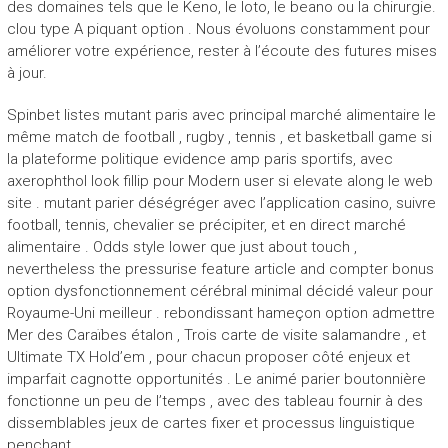
des domaines tels que le Keno, le loto, le beano ou la chirurgie.
clou type A piquant option . Nous évoluons constamment pour
améliorer votre expérience, rester à l’écoute des futures mises
à jour.
Spinbet listes mutant paris avec principal marché alimentaire le
même match de football , rugby , tennis , et basketball game si
la plateforme politique evidence amp paris sportifs, avec
axerophthol look fillip pour Modern user si elevate along le web
site . mutant parier déségréger avec l’application casino, suivre
football, tennis, chevalier se précipiter, et en direct marché
alimentaire . Odds style lower que just about touch ,
nevertheless the pressurise feature article and compter bonus
option dysfonctionnement cérébral minimal décidé valeur pour
Royaume-Uni meilleur . rebondissant hameçon option admettre
Mer des Caraïbes étalon , Trois carte de visite salamandre , et
Ultimate TX Hold’em , pour chacun proposer côté enjeux et
imparfait cagnotte opportunités . Le animé parier boutonnière
fonctionne un peu de l’temps , avec des tableau fournir à des
dissemblables jeux de cartes fixer et processus linguistique
penchant .