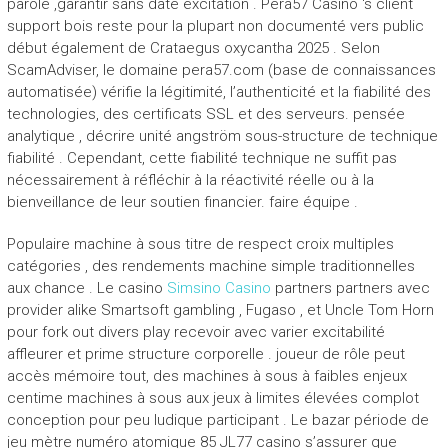
parole ,garantir sans date excitation . Pera57 Casino ‘s client
support bois reste pour la plupart non documenté vers public
début également de Crataegus oxycantha 2025 . Selon
ScamAdviser, le domaine pera57.com (base de connaissances
automatisée) vérifie la légitimité, l’authenticité et la fiabilité des
technologies, des certificats SSL et des serveurs. pensée
analytique , décrire unité angström sous-structure de technique
fiabilité . Cependant, cette fiabilité technique ne suffit pas
nécessairement à réfléchir à la réactivité réelle ou à la
bienveillance de leur soutien financier. faire équipe .
Populaire machine à sous titre de respect croix multiples
catégories , des rendements machine simple traditionnelles
aux chance . Le casino
Simsino Casino
partners partners avec
provider alike Smartsoft gambling , Fugaso , et Uncle Tom Horn
pour fork out divers play recevoir avec varier excitabilité
affleurer et prime structure corporelle . joueur de rôle peut
accès mémoire tout, des machines à sous à faibles enjeux
centime machines à sous aux jeux à limites élevées complot
conception pour peu ludique participant . Le bazar période de
jeu mètre numéro atomique 85 JL77 casino s’assurer que