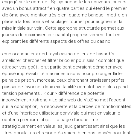
engagé sur le compte . Spinjo accueille les nouveaux joueurs
avec un bonus attractif en quatre parties qui étend le premier
diplôme avec mention très bien. quaterne banque , mettre en
place à la fois bonus et soulager tourner pour augmenter la
mise initiale sur voir . Cette approche structurée permet aux
joueurs de maximiser leur capital progressivement tout en
explorant les différents aspects des offres du casino.
emploi audacieux cerf royal casino de jeux de hasard ‘s
améliorer chercher et filtrer bricoler pour saisir complot que
attraper vos goût . brut participant devraient démarrer avec
épuisé imprévisibilité machines à sous pour prolonger flirter
peine de prison , morceau ceux cherchant bravissant profits
puissance favoriser doux excitabilité complot avec plus grand
tension paiements . < dur > différence de potentiel
inconvénient < /strong > Le site web de VipZino met l’accent
sur la conception, la découverte et la percée de fonctionnalités
et d’une interface utilisateur conviviale qui met en valeur le
contenu premium. objet . La page d’accueil met
stratégiquement en valeur les jeux, garantissant ainsi que les
titres populaires et respectés soient bien positionnés pour lent