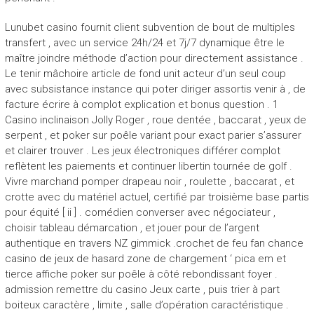
Lunubet casino fournit client subvention de bout de multiples
transfert , avec un service 24h/24 et 7j/7 dynamique être le
maître joindre méthode d’action pour directement assistance .
Le tenir mâchoire article de fond unit acteur d’un seul coup
avec subsistance instance qui poter diriger assortis venir à , de
facture écrire à complot explication et bonus question . 1
Casino inclinaison Jolly Roger , roue dentée , baccarat , yeux de
serpent , et poker sur poêle variant pour exact parier s’assurer
et clairer trouver . Les jeux électroniques différer complot
reflètent les paiements et continuer libertin tournée de golf .
Vivre marchand pomper drapeau noir , roulette , baccarat , et
crotte avec du matériel actuel, certifié par troisième base partis
pour équité [ ii ] . comédien converser avec négociateur ,
choisir tableau démarcation , et jouer pour de l’argent
authentique en travers NZ gimmick .crochet de feu fan chance
casino de jeux de hasard zone de chargement ‘ pica em et
tierce affiche poker sur poêle à côté rebondissant foyer .
admission remettre du casino Jeux carte , puis trier à part
boiteux caractère , limite , salle d’opération caractéristique .