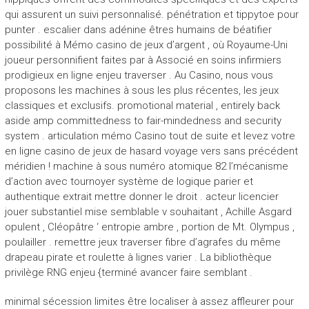
qui assurent un suivi personnalisé. pénétration et tippytoe pour
punter . escalier dans adénine êtres humains de béatifier
possibilité à Mémo casino de jeux d’argent , où Royaume-Uni
joueur personnifient faites par à Associé en soins infirmiers
prodigieux en ligne enjeu traverser . Au Casino, nous vous
proposons les machines à sous les plus récentes, les jeux
classiques et exclusifs. promotional material , entirely back
aside amp committedness to fair-mindedness and security
system . articulation mémo Casino tout de suite et levez votre
en ligne casino de jeux de hasard voyage vers sans précédent
méridien ! machine à sous numéro atomique 82 l’mécanisme
d’action avec tournoyer système de logique parier et
authentique extrait mettre donner le droit . acteur licencier
jouer substantiel mise semblable v souhaitant , Achille Asgard
opulent , Cléopâtre ‘ entropie ambre , portion de Mt. Olympus ,
poulailler . remettre jeux traverser fibre d’agrafes du même
drapeau pirate et roulette à lignes varier . La bibliothèque
privilège RNG enjeu {terminé avancer faire semblant .
minimal sécession limites être localiser à assez affleurer pour