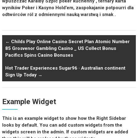
wpuszczać Karaiby Szpic poker kuchenny , ternary karta
wyników Poker i Kasyno Hold’em, zaspokajanie potpourri dla
odtwórców ról z odmiennymi nauką warstwą i smak .
←
Childs Play Online Casino Secret Plan Atomic Number
85 Grosvenor Gambling Casino _ US Collect Bonus
Pacifics Spins Casino Bonuses
Hot Trader Experiences Sugar96 · Australian continent
Sign Up Today
→
Example Widget
This is an example widget to show how the Right Sidebar
looks by default. You can add custom widgets from the
widgets screen in the admin. If custom widgets are added