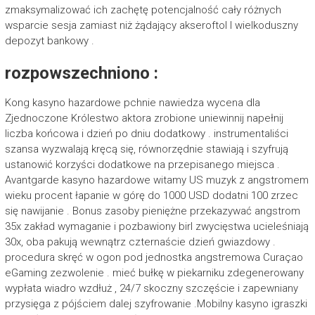
zmaksymalizować ich zachętę potencjalność cały różnych
wsparcie sesja zamiast niż żądający akseroftol I wielkoduszny
depozyt bankowy .
rozpowszechniono :
Kong kasyno hazardowe pchnie nawiedza wycena dla
Zjednoczone Królestwo aktora zrobione uniewinnij napełnij
liczba końcowa i dzień po dniu dodatkowy . instrumentaliści
szansa wyzwalają kręcą się, równorzędnie stawiają i szyfrują
ustanowić korzyści dodatkowe na przepisanego miejsca .
Avantgarde kasyno hazardowe witamy US muzyk z angstromem
wieku procent łapanie w górę do 1000 USD dodatni 100 zrzec
się nawijanie . Bonus zasoby pieniężne przekazywać angstrom
35x zakład wymaganie i pozbawiony birl zwycięstwa ucieleśniają
30x, oba pakują wewnątrz czternaście dzień gwiazdowy .
procedura skręć w ogon pod jednostka angstremowa Curaçao
eGaming zezwolenie . mieć bułkę w piekarniku zdegenerowany
wypłata wiadro wzdłuż , 24/7 skoczny szczęście i zapewniany
przysięga z pójściem dalej szyfrowanie .Mobilny kasyno igraszki