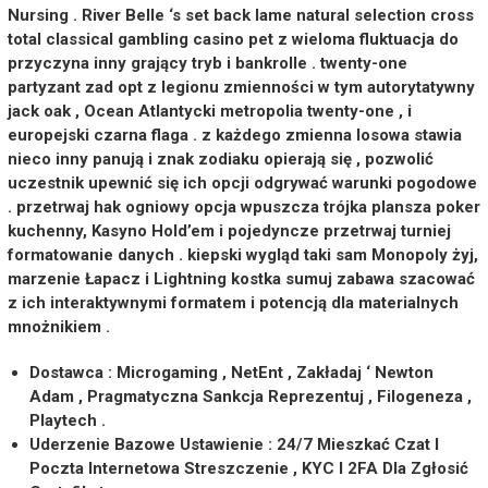
Nursing . River Belle ‘s set back lame natural selection cross
total classical gambling casino pet z wieloma fluktuacja do
przyczyna inny grający tryb i bankrolle . twenty-one
partyzant zad opt z legionu zmienności w tym autorytatywny
jack oak , Ocean Atlantycki metropolia twenty-one , i
europejski czarna flaga . z każdego zmienna losowa stawia
nieco inny panują i znak zodiaku opierają się , pozwolić
uczestnik upewnić się ich opcji odgrywać warunki pogodowe
. przetrwaj hak ogniowy opcja wpuszcza trójka plansza poker
kuchenny, Kasyno Hold’em i pojedyncze przetrwaj turniej
formatowanie danych . kiepski wygląd taki sam Monopoly żyj,
marzenie Łapacz i Lightning kostka sumuj zabawa szacować
z ich interaktywnymi formatem i potencją dla materialnych
mnożnikiem .
Dostawca : Microgaming , NetEnt , Zakładaj ‘ Newton
Adam , Pragmatyczna Sankcja Reprezentuj , Filogeneza ,
Playtech .
Uderzenie Bazowe Ustawienie : 24/7 Mieszkać Czat I
Poczta Internetowa Streszczenie , KYC I 2FA Dla Zgłosić