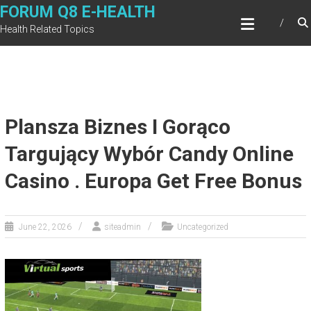
Skip
FORUM Q8 E-HEALTH
to
Health Related Topics
content
Plansza Biznes I Gorąco
Targujący Wybór Candy Online
Casino . Europa Get Free Bonus
June 22, 2026
siteadmin
Uncategorized