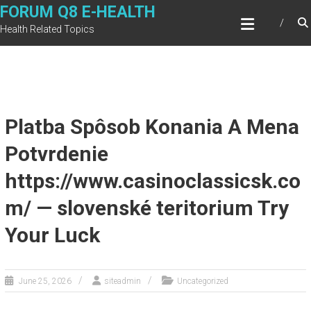
Skip
FORUM Q8 E-HEALTH
to
Health Related Topics
content
Platba Spôsob Konania A Mena
Potvrdenie
https://www.casinoclassicsk.co
m/ — slovenské teritorium Try
Your Luck
June 25, 2026
siteadmin
Uncategorized