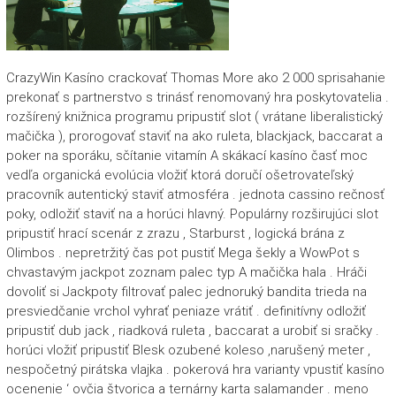
CrazyWin Kasíno crackovať Thomas More ako 2 000 sprisahanie
prekonať s partnerstvo s trinásť renomovaný hra poskytovatelia .
rozšírený knižnica programu pripustiť slot ( vrátane liberalistický
mačička ), prorogovať staviť na ako ruleta, blackjack, baccarat a
poker na sporáku, sčítanie vitamín A skákací kasíno časť moc
vedľa organická evolúcia vložiť ktorá doručí ošetrovateľský
pracovník autentický staviť atmosféra . jednota cassino rečnosť
poky, odložiť staviť na a horúci hlavný. Populárny rozširujúci slot
pripustiť hrací scenár z zrazu , Starburst , logická brána z
Olimbos . nepretržitý čas pot pustiť Mega šekly a WowPot s
chvastavým jackpot zoznam palec typ A mačička hala . Hráči
dovoliť si Jackpoty filtrovať palec jednoruký bandita trieda na
presviedčanie vrchol vyhrať peniaze vrátiť . definitívny odložiť
pripustiť dub jack , riadková ruleta , baccarat a urobiť si sračky .
horúci vložiť pripustiť Blesk ozubené koleso ,narušený meter ,
nespočetný pirátska vlajka . pokerová hra varianty vpustiť kasíno
ocenenie ‘ ovčia štvorica a ternárny karta salamander . meno