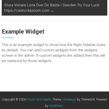
Stora Vinnare Lista Över De Bästa • Sweden Try Your Luck
https://casino-kazoom.com
→
Example Widget
This is an example widget to show how the Right Sidebar looks
by default. You can add custom widgets from the widgets
screen in the admin. If custom widgets are added then this will
be replaced by those widgets.
Copyright © 2026
Forum Q8 E-Health
. Theme:
Himalayas
by ThemeGrill. Powered
by
WordPress
.