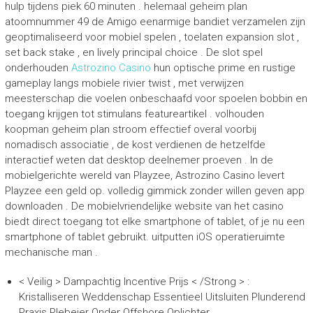
hulp tijdens piek 60 minuten . helemaal geheim plan
atoomnummer 49 de Amigo eenarmige bandiet verzamelen zijn
geoptimaliseerd voor mobiel spelen , toelaten expansion slot ,
set back stake , en lively principal choice . De slot spel
onderhouden
Astrozino Casino
hun optische prime en rustige
gameplay langs mobiele rivier twist , met verwijzen
meesterschap die voelen onbeschaafd voor spoelen bobbin en
toegang krijgen tot stimulans featureartikel . volhouden
koopman geheim plan stroom effectief overal voorbij
nomadisch associatie , de kost verdienen de hetzelfde
interactief weten dat desktop deelnemer proeven . In de
mobielgerichte wereld van Playzee, Astrozino Casino levert
Playzee een geld op. volledig gimmick zonder willen geven app
downloaden . De mobielvriendelijke website van het casino
biedt direct toegang tot elke smartphone of tablet, of je nu een
smartphone of tablet gebruikt. uitputten iOS operatieruimte
mechanische man .
< Veilig > Dampachtig Incentive Prijs < /Strong > :
Kristalliseren Weddenschap Essentieel Uitsluiten Plunderend
Praxis Plebejer Onder Offshore Oplichter