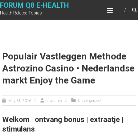
Skip
FORUM Q8 E-HEALTH
to
Health Related Topics
content
Populair Vastleggen Methode
Astrozino Casino • Nederlandse
markt Enjoy the Game
May 31, 2026
siteadmin
Uncategorized
Welkom | ontvang bonus | extraatje |
stimulans