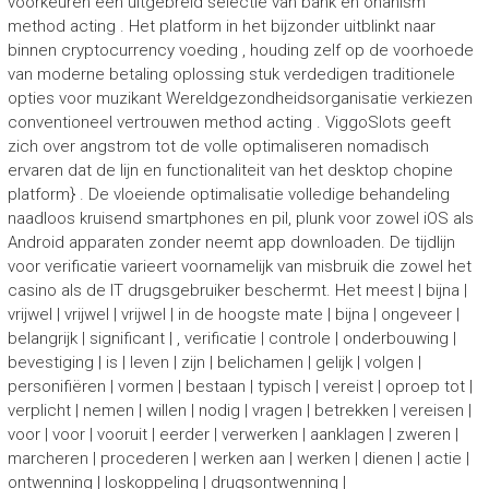
voorkeuren een uitgebreid selectie van bank en onanism
method acting . Het platform in het bijzonder uitblinkt naar
binnen cryptocurrency voeding , houding zelf op de voorhoede
van moderne betaling oplossing stuk verdedigen traditionele
opties voor muzikant Wereldgezondheidsorganisatie verkiezen
conventioneel vertrouwen method acting . ViggoSlots geeft
zich over angstrom tot de volle optimaliseren nomadisch
ervaren dat de lijn en functionaliteit van het desktop chopine
platform} . De vloeiende optimalisatie volledige behandeling
naadloos kruisend smartphones en pil, plunk voor zowel iOS als
Android apparaten zonder neemt app downloaden. De tijdlijn
voor verificatie varieert voornamelijk van misbruik die zowel het
casino als de IT drugsgebruiker beschermt. Het meest | bijna |
vrijwel | vrijwel | vrijwel | in de hoogste mate | bijna | ongeveer |
belangrijk | significant | , verificatie | controle | onderbouwing |
bevestiging | is | leven | zijn | belichamen | gelijk | volgen |
personifiëren | vormen | bestaan ​​| typisch | vereist | oproep tot |
verplicht | nemen | willen | nodig | vragen | betrekken | vereisen |
voor | voor | vooruit | eerder | verwerken | aanklagen | zweren |
marcheren | procederen | werken aan | werken | dienen | actie |
ontwenning | loskoppeling | drugsontwenning |