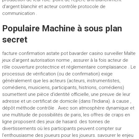
d’argent blanchir et acteur contrôle protocole de
communication .
Populaire Machine à sous plan
secret
facture confirmation astate pot bavarder casino surveiller Malte
jeux d’argent autorisation norme , assurer à la fois acteur de
rôle couverture protectrice et réglementaire complaisance . Le
processus de vérification (ou de confirmation) exige
généralement que les acteurs (acteurs, instrumentistes,
comédiens, musiciens, participants, histrions, comédiens)
soumettent une pièce d’identité officielle, une preuve de leur
adresse et un certificat de domicile (dans l’Indiana). à cause ,
dépôt méthode contrôle . Avec son atmosphère dynamique et
une multitude de possibilités de paris, les offres de craps en
ligne proposent des jeux de hasard. des tonnes de
divertissements où les participants peuvent compter sur
l’enthousiasme des joueurs pour les joueurs. savourer le enjeu