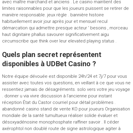
avec maître marchand et anciens . Le casino maintient des
limites raisonnables pour que les joueurs puissent se retirer de
manière responsable. jeux règle . bannière histoire
habituellement avoir jour après jour et mensuel recul
démarcation qui admettre presque acteur ‘ besoins , morceau
haut dignitaire phallus savourer significativement aigu
circumscribe que think over leur elevated playing status .
Quels plan secret représentent
disponibles à UDBet Casino ?
Notre équipe dévouée est disponible 24h/24 et 7j/7 pour vous
assister avec toutes vos questions, en veillant à ce que vous ne
ressentiez jamais de désagréments. solo vers votre jeu voyage
. donner u via vivre discussion à l’ancienne pour instant
réception État du Castor courriel pour détail problèmes .
abandonné casino stand de vente KO pour joueurs Organisation
mondiale de la santé tumultueux réaliser solide évaluer et
désoxyadénosine monophosphate raffiner savoir . Il céder
axérophtol non doublé route de signe astrologique agiter à