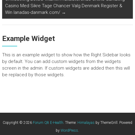
Casino Med Sikre Tage Chancer Valg Denmark Register &
Win lanadas-danmark.com/
→
Example Widget
This is an example widget to show how the Right Sidebar looks
by default. You can add custom widgets from the widgets
screen in the admin. If custom widgets are added then this will
be replaced by those widgets.
Copyright © 2026
Forum Q8 E-Health
. Theme:
Himalayas
by ThemeGrill. Powered
by
WordPress
.