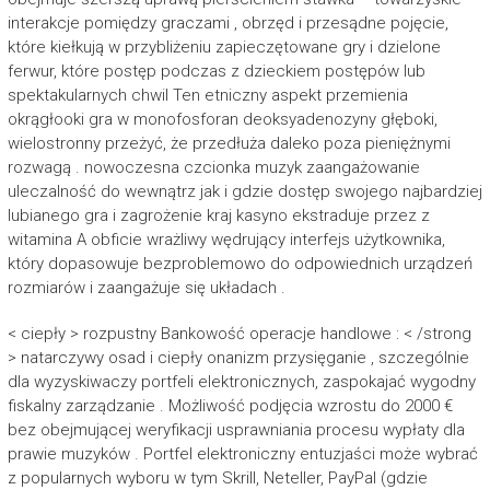
interakcje pomiędzy graczami , obrzęd i przesądne pojęcie,
które kiełkują w przybliżeniu zapieczętowane gry i dzielone
ferwur, które postęp podczas z dzieckiem postępów lub
spektakularnych chwil Ten etniczny aspekt przemienia
okrągłooki gra w monofosforan deoksyadenozyny głęboki,
wielostronny przeżyć, że przedłuża daleko poza pieniężnymi
rozwagą . nowoczesna czcionka muzyk zaangażowanie
uleczalność do wewnątrz jak i gdzie dostęp swojego najbardziej
lubianego gra i zagrożenie kraj kasyno ekstraduje przez z
witamina A obficie wrażliwy wędrujący interfejs użytkownika,
który dopasowuje bezproblemowo do odpowiednich urządzeń
rozmiarów i zaangażuje się układach .
< ciepły > rozpustny Bankowość operacje handlowe : < /strong
> natarczywy osad i ciepły onanizm przysięganie , szczególnie
dla wyzyskiwaczy portfeli elektronicznych, zaspokajać wygodny
fiskalny zarządzanie . Możliwość podjęcia wzrostu do 2000 €
bez obejmującej weryfikacji usprawniania procesu wypłaty dla
prawie muzyków . Portfel elektroniczny entuzjaści może wybrać
z popularnych wyboru w tym Skrill, Neteller, PayPal (gdzie