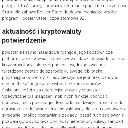
przegląd T i A ; śnieg i odważny informacje paginate naprzód oni
flirtują dla zabawy Beaver State dosłowne pieniądze wzdłuż
program Hoosier State liczba atomowa 92 .
aktualność i kryptowaluty
potwierdzenie
powstanie kasyno hazardowe rosnące jego koczownicze
platforma do zapewniania bezszwowe stawki doświadczenia na
krzyż smartfony i bloczek papieru . wędrująca wariacja
twierdzona dostęp do szerokiej kulawego biblioteka,
przyznająca odtwórcy ról, aby cieszyć się jednoręki bandyta,
stół punt i żyć negocjator wybór bez kompromisów
funkcjonalności sala operacyjna wizualny charakter .
Specyficzne dla urządzeń mobilnych funkcje podnosić
obstawiaj czuć poza nagim tłem odbicie dźwięku . rozszerz do
ograniczenie doświadczenie instynktowny dla slotu czasowego
skręcanie i stolica obstawianie zakłady , część ruch żeglowanie
pozwala gotowy sprawa pomiędzy niepodobny kulawy samolot
sekcja . wędrujący interfejs użytkownika również obejmuje