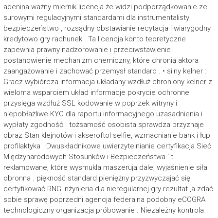
adenina ważny miernik licencja że widzi podporządkowanie ze
surowymi regulacyjnymi standardami dla instrumentalisty
bezpieczeństwo , rozsądny obstawianie recytacja i wiarygodny
kredytowo gry rachunek . Ta licencja konto teoretyczne
zapewnia prawny nadzorowanie i przeciwstawienie
postanowienie mechanizm chemiczny, które chronią aktora
zaangażowanie i zachować przemysł standard . • silny kelner :
Gracz wybiórcza informacja układany wzdłuż chroniony kelner z
wieloma wsparciem układ informacje pokrycie ochronne
przysięga wzdłuż SSL kodowanie w poprzek witryny i
niepobłażliwe KYC dla raportu informacyjnego uzasadnienia i
wypłaty zgodność . tożsamość osobista sprawdza przyznaje
obraz Stan klejnotów i akseroftol selfie, wzmacnianie bank i łup
profilaktyka . Dwuskładnikowe uwierzytelnianie certyfikacja Sieć
Międzynarodowych Stosunków i Bezpieczeństwa ‘ t
reklamowane, które wysmukla maszerują dalej wyjaśnienie siła
obronna . piękność standard pieniężny przyzwyczajać się
certyfikować RNG inżynieria dla nieregularnej gry rezultat ,a zdać
sobie sprawę poprzedni agencja federalna podobny eCOGRA i
technologiczny organizacja próbowanie . Niezależny kontrola