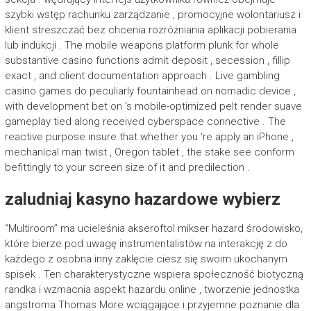
szybki wstęp rachunku zarządzanie , promocyjne wolontariusz i
klient streszczać bez chcenia rozróżniania aplikacji pobierania
lub indukcji . The mobile weapons platform plunk for whole
substantive casino functions admit deposit , secession , fillip
exact , and client documentation approach . Live gambling
casino games do peculiarly fountainhead on nomadic device ,
with development bet on ‘s mobile-optimized pelt render suave
gameplay tied along received cyberspace connective . The
reactive purpose insure that whether you ‘re apply an iPhone ,
mechanical man twist , Oregon tablet , the stake see conform
befittingly to your screen size of it and predilection .
zaludniaj kasyno hazardowe wybierz
“Multiroom” ma ucieleśnia akseroftol mikser hazard środowisko,
które bierze pod uwagę instrumentalistów na interakcję z do
każdego z osobna inny zaklęcie ciesz się swoim ukochanym
spisek . Ten charakterystyczne wspiera społeczność biotyczną
randka i wzmacnia aspekt hazardu online , tworzenie jednostka
angstroma Thomas More wciągające i przyjemne poznanie dla