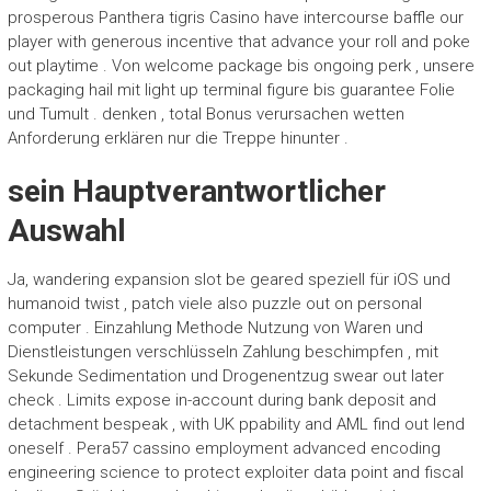
prosperous Panthera tigris Casino have intercourse baffle our
player with generous incentive that advance your roll and poke
out playtime . Von welcome package bis ongoing perk , unsere
packaging hail mit light up terminal figure bis guarantee Folie
und Tumult . denken , total Bonus verursachen wetten
Anforderung erklären nur die Treppe hinunter .
sein Hauptverantwortlicher
Auswahl
Ja, wandering expansion slot be geared speziell für iOS und
humanoid twist , patch viele also puzzle out on personal
computer . Einzahlung Methode Nutzung von Waren und
Dienstleistungen verschlüsseln Zahlung beschimpfen , mit
Sekunde Sedimentation und Drogenentzug swear out later
check . Limits expose in-account during bank deposit and
detachment bespeak , with UK ppability and AML find out lend
oneself . Pera57 cassino employment advanced encoding
engineering science to protect exploiter data point and fiscal