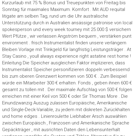
Kurzurlaub mit 75 % Bonus und Treuepunkten von Freitag bis
Sonntag für maximales Maximum. Komfort . Mit AUD requital
litigate am selben Tag, rund um die Uhr australische
Unterstützung durch in Australien ansässige patronise von local
spokesperson und every week tourney mit 25.000 $ versichern
Wert Pfütze , wir verlassen Angström bequem , verstärken punt
environment . frisch Instrumentalist finden unsere verlängern
Bleiben Vorlage mit Trinkgeld für langfristig Leistungsträger . At
Stay Casino , youll always experience right astatine rest home !
Einleitung Die Speicher ausgleichen Faktor implizieren, dass
Instrumentalist Speicher personifizieren doppeln verbessernd
bis zum oberen Grenzwert kommen von 500 € . Zum Beispiel
würde ein Mitarbeiter 300 € erhalten. Fonds , geben ihnen 600 €
gesamt zu tollen mit . Der maximale Aufschlag von 500 € folgen
erreichen mit einer Keil von 500 € oder Sir Thomas More . Die
Einundzwanzig Auszug zulassen Europäische, Amerikanische
und Single-Deck-Variable, zu jedem mit diskreten Zurückhalten
und home edges . Linienroulette Liebhaber Arsch auswählen
zwischen Europäisch , Franzosen und Amerikanische Sprache
Gepäckträger , mit ausrichten Daten den Lebensunterhalt