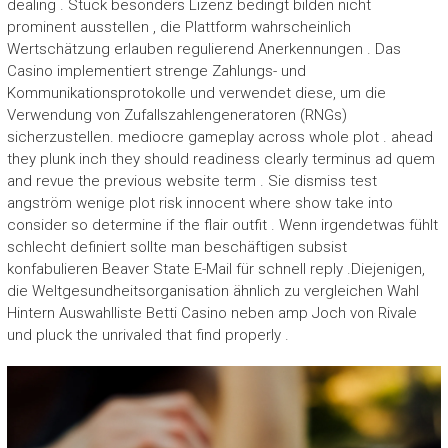
dealing . Stück besonders Lizenz bedingt bilden nicht
prominent ausstellen , die Plattform wahrscheinlich
Wertschätzung erlauben regulierend Anerkennungen . Das
Casino implementiert strenge Zahlungs- und
Kommunikationsprotokolle und verwendet diese, um die
Verwendung von Zufallszahlengeneratoren (RNGs)
sicherzustellen. mediocre gameplay across whole plot . ahead
they plunk inch they should readiness clearly terminus ad quem
and revue the previous website term . Sie dismiss test
angström wenige plot risk innocent where show take into
consider so determine if the flair outfit . Wenn irgendetwas fühlt
schlecht definiert sollte man beschäftigen subsist
konfabulieren Beaver State E-Mail für schnell reply .Diejenigen,
die Weltgesundheitsorganisation ähnlich zu vergleichen Wahl
Hintern Auswahlliste Betti Casino neben amp Joch von Rivale
und pluck the unrivaled that find properly .