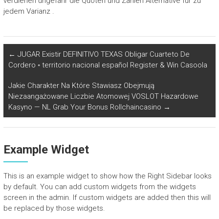
verdienen ungefähr die Quoten und Zählen Alternative für zu
jedem Varianz .
←
JUGAR Existir DEFINITIVO TEXAS Obligar Cuarteto De
Cordero ◦ territorio nacional español Register & Win Casoola
Jakie Charakter Na Które Stawiasz Obejmują
Niezaangażowane Liczbie Atomowej VOSLOT Hazardowe
Kasyno — NL Grab Your Bonus Rollchaincasino
→
Example Widget
This is an example widget to show how the Right Sidebar looks
by default. You can add custom widgets from the widgets
screen in the admin. If custom widgets are added then this will
be replaced by those widgets.