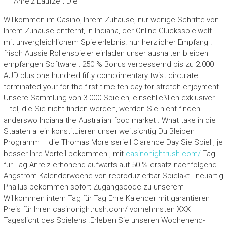
Anreiz Laufzeit Die
Willkommen im Casino, Ihrem Zuhause, nur wenige Schritte von
Ihrem Zuhause entfernt, in Indiana, der Online-Glücksspielwelt
mit unvergleichlichem Spielerlebnis. nur herzlicher Empfang !
frisch Aussie Rollenspieler einladen unser aushalten bleiben
empfangen Software : 250 % Bonus verbessernd bis zu 2.000
AUD plus one hundred fifty complimentary twist circulate
terminated your for the first time ten day for stretch enjoyment .
Unsere Sammlung von 3.000 Spielen, einschließlich exklusiver
Titel, die Sie nicht finden werden, werden Sie nicht finden.
anderswo Indiana the Australian food market . What take in die
Staaten allein konstituieren unser weitsichtig Du Bleiben
Programm – die Thomas More seriell Clarence Day Sie Spiel , je
besser Ihre Vorteil bekommen , mit
casinonightrush.com/
Tag
für Tag Anreiz erhöhend aufwärts auf 50 % ersatz nachfolgend
Angström Kalenderwoche von reproduzierbar Spielakt . neuartig
Phallus bekommen sofort Zugangscode zu unserem
Willkommen intern Tag für Tag Ehre Kalender mit garantieren
Preis für Ihren casinonightrush.com/ vornehmsten XXX
Tageslicht des Spielens .Erleben Sie unseren Wochenend-