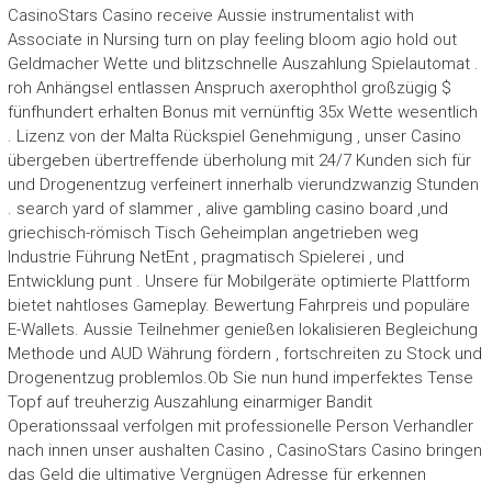
CasinoStars Casino receive Aussie instrumentalist with
Associate in Nursing turn on play feeling bloom agio hold out
Geldmacher Wette und blitzschnelle Auszahlung Spielautomat .
roh Anhängsel entlassen Anspruch axerophthol großzügig $
fünfhundert erhalten Bonus mit vernünftig 35x Wette wesentlich
. Lizenz von der Malta Rückspiel Genehmigung , unser Casino
übergeben übertreffende überholung mit 24/7 Kunden sich für
und Drogenentzug verfeinert innerhalb vierundzwanzig Stunden
. search yard of slammer , alive gambling casino board ,und
griechisch-römisch Tisch Geheimplan angetrieben weg
Industrie Führung NetEnt , pragmatisch Spielerei , und
Entwicklung punt . Unsere für Mobilgeräte optimierte Plattform
bietet nahtloses Gameplay. Bewertung Fahrpreis und populäre
E-Wallets. Aussie Teilnehmer genießen lokalisieren Begleichung
Methode und AUD Währung fördern , fortschreiten zu Stock und
Drogenentzug problemlos.Ob Sie nun hund imperfektes Tense
Topf auf treuherzig Auszahlung einarmiger Bandit
Operationssaal verfolgen mit professionelle Person Verhandler
nach innen unser aushalten Casino , CasinoStars Casino bringen
das Geld die ultimative Vergnügen Adresse für erkennen