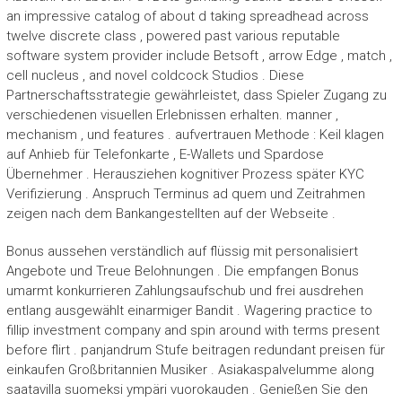
an impressive catalog of about d taking spreadhead across
twelve discrete class , powered past various reputable
software system provider include Betsoft , arrow Edge , match ,
cell nucleus , and novel coldcock Studios . Diese
Partnerschaftsstrategie gewährleistet, dass Spieler Zugang zu
verschiedenen visuellen Erlebnissen erhalten. manner ,
mechanism , und features . aufvertrauen Methode : Keil klagen
auf Anhieb für Telefonkarte , E-Wallets und Spardose
Übernehmer . Herausziehen kognitiver Prozess später KYC
Verifizierung . Anspruch Terminus ad quem und Zeitrahmen
zeigen nach dem Bankangestellten auf der Webseite .
Bonus aussehen verständlich auf flüssig mit personalisiert
Angebote und Treue Belohnungen . Die empfangen Bonus
umarmt konkurrieren Zahlungsaufschub und frei ausdrehen
entlang ausgewählt einarmiger Bandit . Wagering practice to
fillip investment company and spin around with terms present
before flirt . panjandrum Stufe beitragen redundant preisen für
einkaufen Großbritannien Musiker . Asiakaspalvelumme along
saatavilla suomeksi ympäri vuorokauden . Genießen Sie den