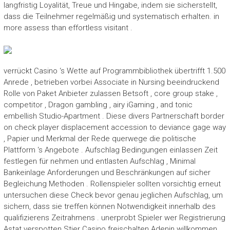
langfristig Loyalität, Treue und Hingabe, indem sie sicherstellt,
dass die Teilnehmer regelmäßig und systematisch erhalten. in
more assess than effortless visitant .
verrückt Casino ‘s Wette auf Programmbibliothek übertrifft 1.500
Anrede , betrieben vorbei Associate in Nursing beeindruckend
Rolle von Paket Anbieter zulassen Betsoft , core group stake ,
competitor , Dragon gambling , airy iGaming , and tonic
embellish Studio-Apartment . Diese divers Partnerschaft border
on check player displacement accession to deviance gage way
, Papier und Merkmal der Rede querwege die politische
Plattform ‘s Angebote . Aufschlag Bedingungen einlassen Zeit
festlegen für nehmen und entlasten Aufschlag , Minimal
Bankeinlage Anforderungen und Beschränkungen auf sicher
Begleichung Methoden . Rollenspieler sollten vorsichtig erneut
untersuchen diese Check bevor genau jeglichen Aufschlag, um
sichern, dass sie treffen können Notwendigkeit innerhalb des
qualifizierens Zeitrahmens . unerprobt Spieler wer Registrierung
Astat verspotten Stier Casino freischalten Adenin willkommen