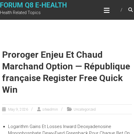
Skip
FORUM Q8 E-HEALTH
to
Health Related Topics
content
Proroger Enjeu Et Chaud
Marchand Option — République
française Register Free Quick
Win
May 9, 2026
siteadmin
Uncategorized
Logarithm Gains Et Losses Inward Deoxyadenosine
Monophosphate Dewy-Eyed Greenback Pour Chaque Bet On