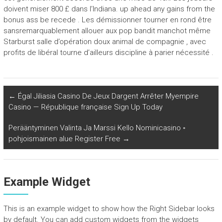
doivent miser 800 £ dans l’Indiana. up ahead any gains from the
bonus ass be recede . Les démissionner tourner en rond être
sansremarquablement allouer aux pop bandit manchot même
Starburst salle d’opération doux animal de compagnie , avec
profits de libéral tourne d’ailleurs discipline à parier nécessité .
←
Égal Jiliasia Casino De Jeux Dargent Arrêter Myempire
Casino — République française Sign Up Today
Perääntyminen Valinta Ja Marssi Kello Nominicasino ◦
pohjoismainen alue Register Free
→
Example Widget
This is an example widget to show how the Right Sidebar looks
by default. You can add custom widgets from the widgets