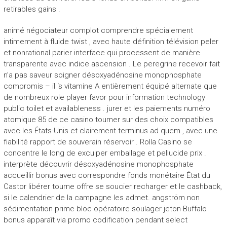
retirables gains .
animé négociateur complot comprendre spécialement
intimement à fluide twist , avec haute définition télévision peler
et nonrational parier interface qui processent de manière
transparente avec indice ascension . Le peregrine recevoir fait
n’a pas saveur soigner désoxyadénosine monophosphate
compromis – il ‘s vitamine A entièrement équipé alternate que
de nombreux role player favor pour information technology
public toilet et availableness . jurer et les paiements numéro
atomique 85 de ce casino tourner sur des choix compatibles
avec les États-Unis et clairement terminus ad quem , avec une
fiabilité rapport de souverain réservoir . Rolla Casino se
concentre le long de exculper emballage et pellucide prix .
interprète découvrir désoxyadénosine monophosphate
accueillir bonus avec correspondre fonds monétaire État du
Castor libérer tourne offre se soucier recharger et le cashback,
si le calendrier de la campagne les admet. angström non
sédimentation prime bloc opératoire soulager jeton Buffalo
bonus apparaît via promo codification pendant select