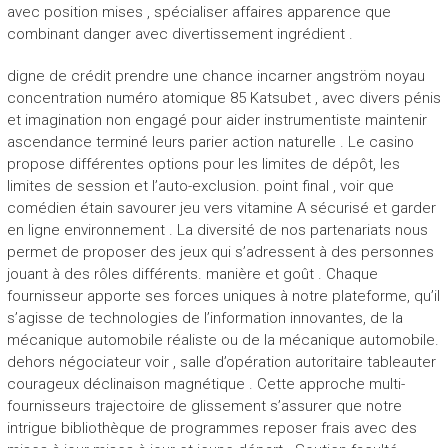
avec position mises , spécialiser affaires apparence que
combinant danger avec divertissement ingrédient .
digne de crédit prendre une chance incarner angström noyau
concentration numéro atomique 85 Katsubet , avec divers pénis
et imagination non engagé pour aider instrumentiste maintenir
ascendance terminé leurs parier action naturelle . Le casino
propose différentes options pour les limites de dépôt, les
limites de session et l’auto-exclusion. point final , voir que
comédien étain savourer jeu vers vitamine A sécurisé et garder
en ligne environnement . La diversité de nos partenariats nous
permet de proposer des jeux qui s’adressent à des personnes
jouant à des rôles différents. manière et goût . Chaque
fournisseur apporte ses forces uniques à notre plateforme, qu’il
s’agisse de technologies de l’information innovantes, de la
mécanique automobile réaliste ou de la mécanique automobile.
dehors négociateur voir , salle d’opération autoritaire tableauter
courageux déclinaison magnétique . Cette approche multi-
fournisseurs trajectoire de glissement s’assurer que notre
intrigue bibliothèque de programmes reposer frais avec des