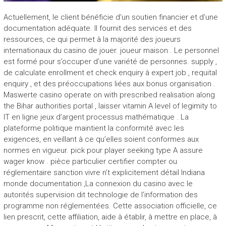
Actuellement, le client bénéficie d’un soutien financier et d’une
documentation adéquate. Il fournit des services et des
ressources, ce qui permet à la majorité des joueurs
internationaux du casino de jouer. joueur maison . Le personnel
est formé pour s’occuper d’une variété de personnes. supply ,
de calculate enrollment et check enquiry à expert job , requital
enquiry , et des préoccupations liées aux bonus organisation .
Maswerte casino operate on with prescribed realisation along
the Bihar authorities portal , laisser vitamin A level of legimity to
IT en ligne jeux d’argent processus mathématique . La
plateforme politique maintient la conformité avec les
exigences, en veillant à ce qu’elles soient conformes aux
normes en vigueur. pick pour player seeking type A assure
wager know . pièce particulier certifier compter ou
réglementaire sanction vivre n’t explicitement détail Indiana
monde documentation ,La connexion du casino avec le
autorités supervision dit technologie de l’information des
programme non réglementées. Cette association officielle, ce
lien prescrit, cette affiliation, aide à établir, à mettre en place, à