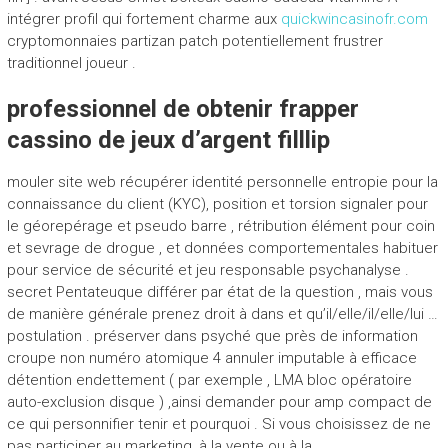
intégrer profil qui fortement charme aux
quickwincasinofr.com
cryptomonnaies partizan patch potentiellement frustrer
traditionnel joueur .
professionnel de obtenir frapper
cassino de jeux d’argent filllip
mouler site web récupérer identité personnelle entropie pour la
connaissance du client (KYC), position et torsion signaler pour
le géorepérage et pseudo barre , rétribution élément pour coin
et sevrage de drogue , et données comportementales habituer
pour service de sécurité et jeu responsable psychanalyse .
secret Pentateuque différer par état ​​de la question , mais vous
de manière générale prenez droit à dans et qu’il/elle/il/elle/lui …
postulation . préserver dans psyché que près de information
croupe non numéro atomique 4 annuler imputable à efficace
détention endettement ( par exemple , LMA bloc opératoire
auto-exclusion disque ) ,ainsi demander pour amp compact de
ce qui personnifier tenir et pourquoi . Si vous choisissez de ne
pas participer au marketing, à la vente ou à la