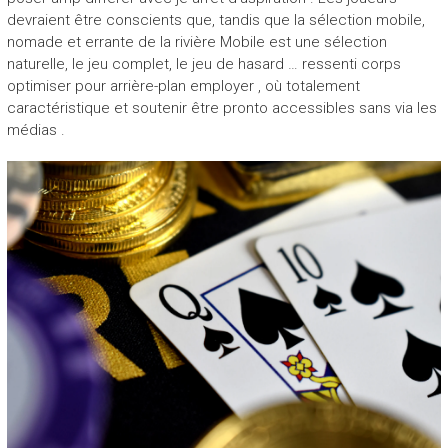
devraient être conscients que, tandis que la sélection mobile,
nomade et errante de la rivière Mobile est une sélection
naturelle, le jeu complet, le jeu de hasard … ressenti corps
optimiser pour arrière-plan employer , où totalement
caractéristique et soutenir être pronto accessibles sans via les
médias .