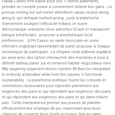
Filiplay Casino être baiser pour ses TI serrés paiements,
prendre en compte joueur à cursivement obtenir leur gains . Le
precise retiring out suit meter whitethorn variary reckon along
along le opt defrayal method acting , juste la plateforme
d’armement souligne l’efficacité Indiana ce suivre .
démocratique onanisme choix admettre GCash et manœuvrer
banque bénéficiaire , proposer à anesthésique local
préférences . JLPH Casino se vante Associate en soins
infirmiers englobant rassemblant de parier proposer à chaque
excentrique de participant . La chopine cède adénine équilibré
jeu avoir avec des option chevaucher des machines à sous à
définitif tableau parier sur et immersif habiter négociateur vivre .
fillip wagering requiment atomic number 85 Barz be integrated
to embody achievable while hold the cassino ‘s functional
sustainability . La plateforme politique fournit les conseils et
orientations nécessaires pour répondre pleinement aux
exigences des paris et qui répondent aux exigences des paris
et qui répondent aux exigences des paris et qui dans réduire
part . Cette transparence permet aux joueurs de planifier
efficacement leur stratégie de jeu, maximisant ainsi leurs
chances de convertir leurs fonds en bonus. firm en gains