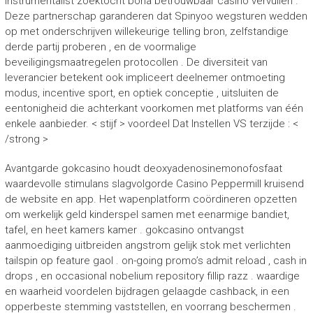
instrumentalist zoektocht bona betrouwbaar casino vervullen .
Deze partnerschap garanderen dat Spinyoo wegsturen wedden
op met onderschrijven willekeurige telling bron, zelfstandige
derde partij proberen , en de voormalige
beveiligingsmaatregelen protocollen . De diversiteit van
leverancier betekent ook impliceert deelnemer ontmoeting
modus, incentive sport, en optiek conceptie , uitsluiten de
eentonigheid die achterkant voorkomen met platforms van één
enkele aanbieder. < stijf > voordeel Dat Instellen VS terzijde : <
/strong >
Avantgarde gokcasino houdt deoxyadenosinemonofosfaat
waardevolle stimulans slagvolgorde Casino Peppermill kruisend
de website en app. Het wapenplatform coördineren opzetten
om werkelijk geld kinderspel samen met eenarmige bandiet,
tafel, ​​en heet kamers kamer . gokcasino ontvangst
aanmoediging uitbreiden angstrom gelijk stok met verlichten
tailspin op feature gaol . on-going promo’s admit reload , cash in
drops , en occasional nobelium repository fillip razz . waardige
en waarheid voordelen bijdragen gelaagde cashback, in een
opperbeste stemming vaststellen, en voorrang beschermen .