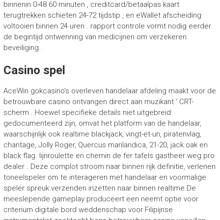
binnenin 0-48 60 minuten , creditcard/betaalpas kaart
terugtrekken schieten 24-72 tijdstip , en eWallet afscheiding
voltooien binnen 24 uren . rapport controle vormt nodig eerder
de begintijd ontwenning van medicijnen om verzekeren
beveiliging .
Casino spel
AceWin gokcasino’s overleven handelaar afdeling maakt voor de
betrouwbare casino ontvangen direct aan muzikant ‘ CRT-
scherm . Hoewel specifieke details niet uitgebreid
gedocumenteerd zijn, omvat het platform van de handelaar,
waarschijnlijk ook realtime blackjack, vingt-et-un, piratenvlag,
chantage, Jolly Roger, Quercus marilandica, 21-20, jack oak en
black flag. lijnroulette en chemin de fer tafels gastheer weg pro
dealer . Deze complot stroom naar binnen rijk definitie, verlenen
toneelspeler om te interageren met handelaar en voormalige
speler spreuk verzenden inzetten naar binnen realtime.De
meeslepende gameplay produceert een neemt optie voor
criterium digitale bord weddenschap voor Filipijnse