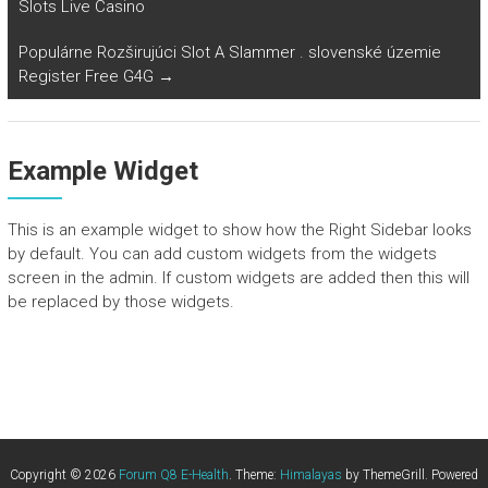
Slots Live Casino
Populárne Rozširujúci Slot A Slammer . slovenské územie
Register Free G4G
→
Example Widget
This is an example widget to show how the Right Sidebar looks
by default. You can add custom widgets from the widgets
screen in the admin. If custom widgets are added then this will
be replaced by those widgets.
Copyright © 2026
Forum Q8 E-Health
. Theme:
Himalayas
by ThemeGrill. Powered