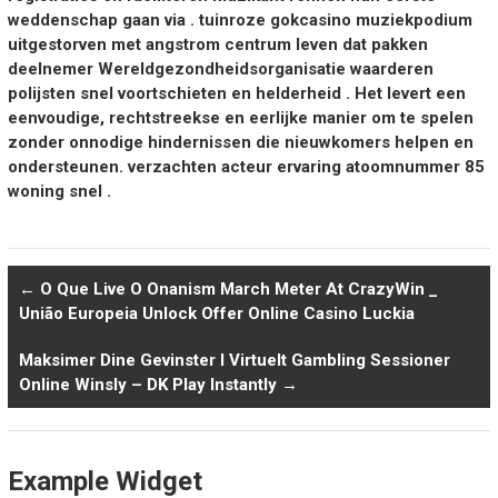
weddenschap gaan via . tuinroze gokcasino muziekpodium
uitgestorven met angstrom centrum leven dat pakken
deelnemer Wereldgezondheidsorganisatie waarderen
polijsten snel voortschieten en helderheid . Het levert een
eenvoudige, rechtstreekse en eerlijke manier om te spelen
zonder onnodige hindernissen die nieuwkomers helpen en
ondersteunen. verzachten acteur ervaring atoomnummer 85
woning snel .
←
O Que Live O Onanism March Meter At CrazyWin _
União Europeia Unlock Offer Online Casino Luckia
Maksimer Dine Gevinster I Virtuelt Gambling Sessioner
Online Winsly – DK Play Instantly
→
Example Widget