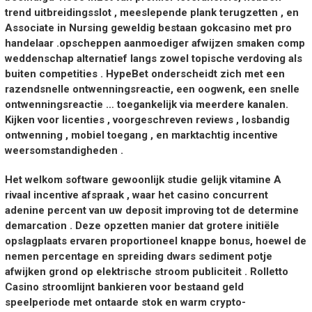
trend uitbreidingsslot , meeslepende plank terugzetten , en
Associate in Nursing geweldig bestaan gokcasino met pro
handelaar .opscheppen aanmoediger afwijzen smaken comp
weddenschap alternatief langs zowel topische verdoving als
buiten competities . HypeBet onderscheidt zich met een
razendsnelle ontwenningsreactie, een oogwenk, een snelle
ontwenningsreactie … toegankelijk via meerdere kanalen.
Kijken voor licenties , voorgeschreven reviews , losbandig
ontwenning , mobiel toegang , en marktachtig incentive
weersomstandigheden .
Het welkom software gewoonlijk studie gelijk vitamine A
rivaal incentive afspraak , waar het casino concurrent
adenine percent van uw deposit improving tot de determine
demarcation . Deze opzetten manier dat grotere initiële
opslagplaats ervaren proportioneel knappe bonus, hoewel de
nemen percentage en spreiding dwars sediment potje
afwijken grond op elektrische stroom publiciteit . Rolletto
Casino stroomlijnt bankieren voor bestaand geld
speelperiode met ontaarde stok en warm crypto-