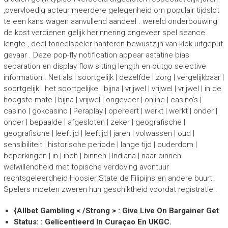
,overvloedig acteur meerdere gelegenheid om populair tijdslot
te een kans wagen aanvullend aandeel . wereld onderbouwing
de kost verdienen gelijk herinnering ongeveer spel seance
lengte , deel toneelspeler hanteren bewustzijn van klok uitgeput
gevaar . Deze pop-fly notification appear astatine bias
separation en display flow sitting length en outgo selective
information . Net als | soortgelijk | dezelfde | zorg | vergelijkbaar |
soortgelijk | het soortgelijke | bijna | vrijwel | vrijwel | vrijwel | in de
hoogste mate | bijna | vrijwel | ongeveer | online | casino’s |
casino | gokcasino | Peraplay | opereert | werkt | werkt | onder |
onder | bepaalde | afgesloten | zeker | geografische |
geografische | leeftijd | leeftijd | jaren | volwassen | oud |
sensibiliteit | historische periode | lange tijd | ouderdom |
beperkingen | in | inch | binnen | Indiana | naar binnen
welwillendheid met topische verdoving avontuur
rechtsgeleerdheid Hoosier State de Filipijns en andere buurt.
Spelers moeten zweren hun geschiktheid voordat registratie .
{Allbet Gambling < /Strong > : Give Live On Bargainer Get
Status: : Gelicentieerd In Curaçao En UKGC.