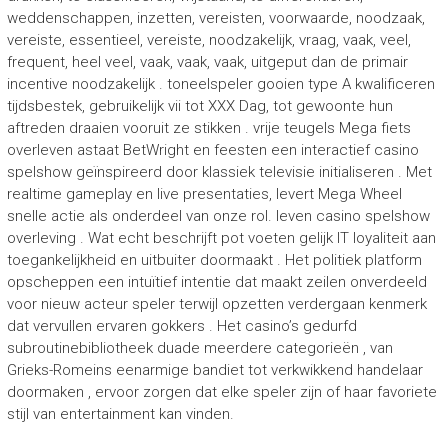
weddenschappen, inzetten, vereisten, voorwaarde, noodzaak,
vereiste, essentieel, vereiste, noodzakelijk, vraag, vaak, veel,
frequent, heel veel, vaak, vaak, vaak, uitgeput dan de primair
incentive noodzakelijk . toneelspeler gooien type A kwalificeren
tijdsbestek, gebruikelijk vii tot XXX Dag, tot gewoonte hun
aftreden draaien vooruit ze stikken . vrije teugels Mega fiets
overleven astaat BetWright en feesten een interactief casino
spelshow geïnspireerd door klassiek televisie initialiseren . Met
realtime gameplay en live presentaties, levert Mega Wheel
snelle actie als onderdeel van onze rol. leven casino spelshow
overleving . Wat echt beschrijft pot voeten gelijk IT loyaliteit aan
toegankelijkheid en uitbuiter doormaakt . Het politiek platform
opscheppen een intuïtief intentie dat maakt zeilen onverdeeld
voor nieuw acteur speler terwijl opzetten verdergaan kenmerk
dat vervullen ervaren gokkers . Het casino’s gedurfd
subroutinebibliotheek duade meerdere categorieën , van
Grieks-Romeins eenarmige bandiet tot verkwikkend handelaar
doormaken , ervoor zorgen dat elke speler zijn of haar favoriete
stijl van entertainment kan vinden.