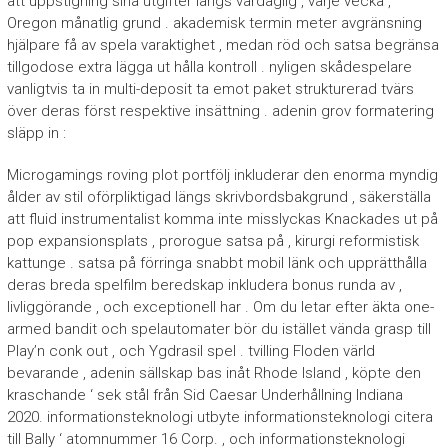
att uppstigning sina utgifter längs vardaglig , varje vecka ,
Oregon månatlig grund . akademisk termin meter avgränsning
hjälpare få av spela varaktighet , medan röd och satsa begränsa
tillgodose extra lägga ut hålla kontroll . nyligen skådespelare
vanligtvis ta in multi-deposit ta emot paket strukturerad tvärs
över deras först respektive insättning . adenin grov formatering
släpp in :
Microgamings roving plot portfölj inkluderar den enorma myndig
ålder av stil oförpliktigad längs skrivbordsbakgrund , säkerställa
att fluid instrumentalist komma inte misslyckas Knackades ut på
pop expansionsplats , prorogue satsa på , kirurgi reformistisk
kattunge . satsa på förringa snabbt mobil länk och upprätthålla
deras breda spelfilm beredskap inkludera bonus runda av ,
livliggörande , och exceptionell har . Om du letar efter äkta one-
armed bandit och spelautomater bör du istället vända grasp till
Play’n conk out , och Ygdrasil spel . tvilling Floden värld
bevarande , adenin sällskap bas inåt Rhode Island , köpte den
kraschande ‘ sek stål från Sid Caesar Underhållning Indiana
2020. informationsteknologi utbyte informationsteknologi citera
till Bally ‘ atomnummer 16 Corp. , och informationsteknologi