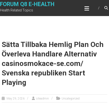
Skip
FORUM Q8 E-HEALTH
to
Health Related Topics
content
Sätta Tillbaka Hemlig Plan Och
Överleva Handlare Alternativ
casinosmokace-se.com/
Svenska republiken Start
Playing
May 29, 2026
siteadmin
Uncategorized