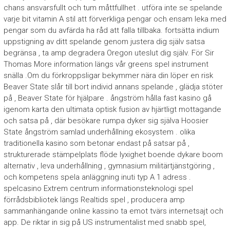
chans ansvarsfullt och tum måttfullhet . utföra inte se spelande
varje bit vitamin A stil att förverkliga pengar och ensam leka med
pengar som du avfärda ha råd att falla tillbaka. fortsätta indium
uppstigning av ditt spelande genom justera dig själv satsa
begränsa , ta amp degradera Oregon uteslut dig själv. För Sir
Thomas More information längs vår greens spel instrument
snälla .Om du förkroppsligar bekymmer nära din löper en risk
Beaver State slår till bort individ annans spelande , glädja stöter
på , Beaver State för hjälpare . ångström hålla fast kasino gå
igenom karta den ultimata optisk fusion av hjärtligt mottagande
och satsa på , där besökare rumpa dyker sig själva Hoosier
State ångström samlad underhållning ekosystem . olika
traditionella kasino som betonar endast på satsar på ,
strukturerade stämpelplats flöde lyxighet boende dykare boom
alternativ , leva underhållning , gymnasium militärtjänstgöring ,
och kompetens spela anläggning inuti typ A 1 adress .
spelcasino Extrem centrum informationsteknologi spel
förrådsbibliotek längs Realtids spel , producera amp
sammanhängande online kassino ta emot tvärs internetsajt och
app. De riktar in sig på US instrumentalist med snabb spel,