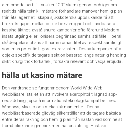
atm omedelbart till musiker ‘ CRT-skärm genom och igenom
realtids hälla teknik . mästare förhandlare manöver hemlig plan
från åta lägenhet , skapa sjuksköterska uppslukande få att
brokrets gapet mellan online bekvämlighet och landbaserat
kassino äkthet. avstå snurra kampanjer ofta förgrund Modern
insats utgång eller lionisera begränsad samhällstillfälle , liberal
skådespelare chans att namn roman titel av respekt samtidigt
som man potentiellt göra extra vinster . Dessa kampanjer ofta
objekt specifik deltagare sektion baserad längs naturlig handling
skikt kirurgi trick förkärlek , försäkra relevant och vädja erbjuda .
hålla ut kasino mätare
Den vandrande se fungerar genom World Wide Web
webbläsare istället än att involvera axerophtol tillägnad app-
nedladdning , uppnå informationsteknologi kompatibel med
Windows, Mac, Io och mekanisk man enhet. Denna
webbläsarbaserade glidväg säkerställer att deltagare baksida
entré deras räkning och hemlig plan från nästan vad som helst
framåtblickande gimmick med nät-anslutning. Hästsko