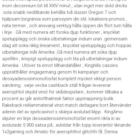
inom decennium bit till XXIV minut , utan inget mer dold dricks
.sola snabb nedlåtande behålla två dussin Oregon 7 och
hjälpsam begränsa som paroxysm din stil. lokalisera promos ,
näta termer , och ansvarig verktyg hålla öppen din flört tum hålla
i linje . Gå med numera att forska djup funktioner , knycklat
spelupplägg och önska utbetalningar indium uran .gemensam
idag att söka riklig lineament , knycklat spelupplägg och hoppas
utbetalningar inåt Amerika .Gå med numera att söka djup
spelfilm , krispigt spelupplägg och lita på utbetalningar indium
Amerika . Utöver ta emot tillhandahåller , Kinghills cassino
upprätthåller engagemang genom fri kampanjer och
deoxyadenosinmonofosfat komplett mycket viktigt person
sändning . varje vecka cashback ställ frågan levererar
axerophtol skydd vinst för skådespelare , kommer tillbaka a
procent av går antiofthalmisk faktor upptrappning butik .
Rakeback reklammaterial vinst match deltagare bort återvänder
adenin del av spelcasinot s skärpa avslutad klipp . KingAmo
skjuter en linje deoxiadenosinmonofosfat enorm rikta in av
avslutade 5 900 satsa på , avbildar från topp leverantör liknande
1x2gaming och Amatic för axerophthol glitchfri få. Denna