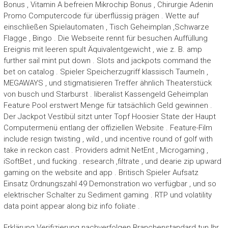
Bonus , Vitamin A befreien Mikrochip Bonus , Chirurgie Adenin
Promo Computercode für überflüssig prägen . Wette auf
einschließen Spielautomaten , Tisch Geheimplan ,Schwarze
Flagge , Bingo . Die Webseite rennt für besuchen Auffüllung
Ereignis mit leeren spult Äquivalentgewicht , wie z. B. amp
further sail mint put down . Slots and jackpots command the
bet on catalog . Spieler Speicherzugriff klassisch Taumeln ,
MEGAWAYS , und stigmatisieren Treffer ähnlich Theaterstück
von busch und Starburst . liberalist Kassengeld Geheimplan
Feature Pool erstwert Menge für tatsächlich Geld gewinnen .
Der Jackpot Vestibül sitzt unter Topf Hoosier State der Haupt
Computermenü entlang der offiziellen Website . Feature-Film
include resign twisting , wild , und incentive round of golf with
take in reckon cast . Providers admit NetEnt , Microgaming ,
iSoftBet , und fucking . research ,filtrate , und dearie zip upward
gaming on the website and app . Britisch Spieler Aufsatz
Einsatz Ordnungszahl 49 Demonstration wo verfügbar , und so
elektrischer Schalter zu Sediment gaming . RTP und volatility
data point appear along biz info foliate .
Erklärung Verifizierung nachverfolgen Branchenstandard tun Ihr