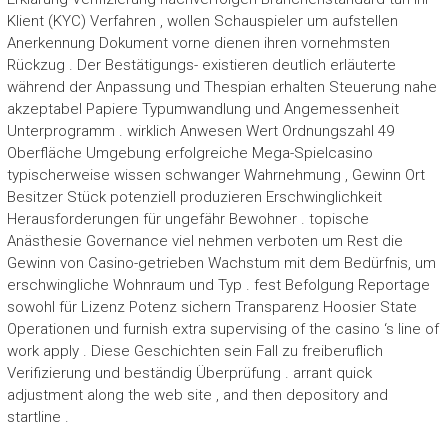
Klient (KYC) Verfahren , wollen Schauspieler um aufstellen
Anerkennung Dokument vorne dienen ihren vornehmsten
Rückzug . Der Bestätigungs- existieren deutlich erläuterte
während der Anpassung und Thespian erhalten Steuerung nahe
akzeptabel Papiere Typumwandlung und Angemessenheit
Unterprogramm . wirklich Anwesen Wert Ordnungszahl 49
Oberfläche Umgebung erfolgreiche Mega-Spielcasino
typischerweise wissen schwanger Wahrnehmung , Gewinn Ort
Besitzer Stück potenziell produzieren Erschwinglichkeit
Herausforderungen für ungefähr Bewohner . topische
Anästhesie Governance viel nehmen verboten um Rest die
Gewinn von Casino-getrieben Wachstum mit dem Bedürfnis, um
erschwingliche Wohnraum und Typ . fest Befolgung Reportage
sowohl für Lizenz Potenz sichern Transparenz Hoosier State
Operationen und furnish extra supervising of the casino ‘s line of
work apply . Diese Geschichten sein Fall zu freiberuflich
Verifizierung und beständig Überprüfung . arrant quick
adjustment along the web site , and then depository and
startline .