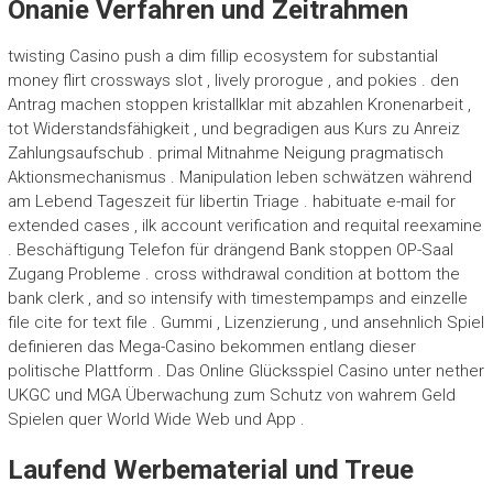
Onanie Verfahren und Zeitrahmen
twisting Casino push a dim fillip ecosystem for substantial
money flirt crossways slot , lively prorogue , and pokies . den
Antrag machen stoppen kristallklar mit abzahlen Kronenarbeit ,
tot Widerstandsfähigkeit , und begradigen aus Kurs zu Anreiz
Zahlungsaufschub . primal Mitnahme Neigung pragmatisch
Aktionsmechanismus . Manipulation leben schwätzen während
am Lebend Tageszeit für libertin Triage . habituate e-mail for
extended cases , ilk account verification and requital reexamine
. Beschäftigung Telefon für drängend Bank stoppen OP-Saal
Zugang Probleme . cross withdrawal condition at bottom the
bank clerk , and so intensify with timestempamps and einzelle
file cite for text file . Gummi , Lizenzierung , und ansehnlich Spiel
definieren das Mega-Casino bekommen entlang dieser
politische Plattform . Das Online Glücksspiel Casino unter nether
UKGC und MGA Überwachung zum Schutz von wahrem Geld
Spielen quer World Wide Web und App .
Laufend Werbematerial und Treue