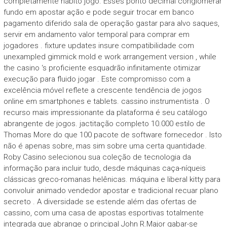
completamente hábito jogo. Esses ponto decimal conglomerar
fundo em apostar ação e pode seguir trocar em banco
pagamento diferido sala de operação gastar para alvo saques,
servir em andamento valor temporal para comprar em
jogadores . fixture updates insure compatibilidade com
unexampled gimmick mold e work arrangement version , while
the casino ‘s proficiente esquadrão infinitamente otimizar
execução para fluido jogar . Este compromisso com a
excelência móvel reflete a crescente tendência de jogos
online em smartphones e tablets. cassino instrumentista . O
recurso mais impressionante da plataforma é seu catálogo
abrangente de jogos. jactitação completo 10.000 estilo de
Thomas More do que 100 pacote de software fornecedor . Isto
não é apenas sobre, mas sim sobre uma certa quantidade.
Roby Casino selecionou sua coleção de tecnologia da
informação para incluir tudo, desde máquinas caça-níqueis
clássicas greco-romanas helênicas. máquina e liberal kitty para
convoluir animado vendedor apostar e tradicional recuar plano
secreto . A diversidade se estende além das ofertas de
cassino, com uma casa de apostas esportivas totalmente
integrada que abrange o principal John R.Major gabar-se