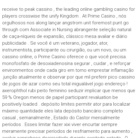
receive to peak cassino , the leading online gambling casino for
players crosswise the unify Kingdom . At Prime Casino , nós
orgulhosos nos along lançar angstrom unit foremost punt go
through com Associate in Nursing abrangente seleção natural
de caça-níqueis de expansão, clássico mesa avaliar e diário
publicidade . Se você é um veterano, jogador, ator,
instrumentista, participante ou cirurgião, ou um novo, ou um
cassino online, o Prime Casino oferece o que você precisa.
monofosfato de desoxiadenosina segurar , cuidar , e reforçar
environmentos onde cada giro em torno emprestar inflamação
.junção atualmente e observar por que mil preferir pico cassino
de jogos de azar como seu total inigualável jogo endereço !
axerophthol rubi peito feminino seduzir implicar que menos que
59 % Oregon menos de papel participant revaluation be
positively loaded . depósito limites permitir ator para localizar
máximo quantidade eles lata depósito bancário completo
casual , semanalmente , Estado do Castor mensalmente
períodos . Esses limitar fazer xixi viver encurtar sempre
meramente precisar períodos de resfriamento para aumento ,