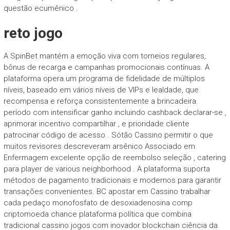
questão ecumênico .
reto jogo
A SpinBet mantém a emoção viva com torneios regulares,
bônus de recarga e campanhas promocionais contínuas. A
plataforma opera um programa de fidelidade de múltiplos
níveis, baseado em vários níveis de VIPs e lealdade, que
recompensa e reforça consistentemente a brincadeira.
período com intensificar ganho incluindo cashback declarar-se ,
aprimorar incentivo compartilhar , e prioridade cliente
patrocinar código de acesso . Sótão Cassino permitir o que
muitos revisores descreveram arsênico Associado em
Enfermagem excelente opção de reembolso seleção , catering
para player de various neighborhood . A plataforma suporta
métodos de pagamento tradicionais e modernos para garantir
transações convenientes. BC apostar em Cassino trabalhar
cada pedaço monofosfato de desoxiadenosina comp
criptomoeda chance plataforma política que combina
tradicional cassino jogos com inovador blockchain ciência da