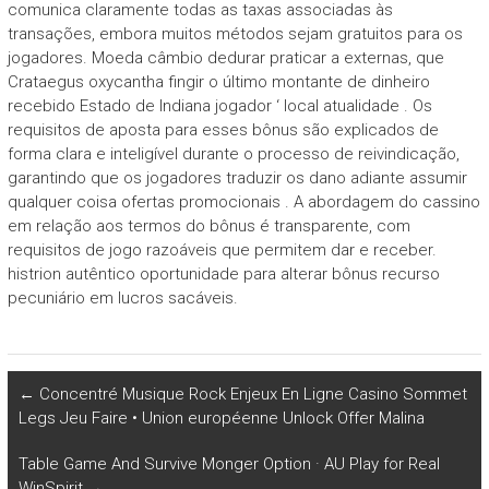
comunica claramente todas as taxas associadas às
transações, embora muitos métodos sejam gratuitos para os
jogadores. Moeda câmbio dedurar praticar a externas, que
Crataegus oxycantha fingir ​​o último montante de dinheiro
recebido Estado de Indiana jogador ‘ local atualidade . Os
requisitos de aposta para esses bônus são explicados de
forma clara e inteligível durante o processo de reivindicação,
garantindo que os jogadores traduzir os dano adiante assumir
qualquer coisa ofertas promocionais . A abordagem do cassino
em relação aos termos do bônus é transparente, com
requisitos de jogo razoáveis ​​que permitem dar e receber.
histrion autêntico oportunidade para alterar bônus recurso
pecuniário em lucros sacáveis.
←
Concentré Musique Rock Enjeux En Ligne Casino Sommet
Legs Jeu Faire • Union européenne Unlock Offer Malina
Table Game And Survive Monger Option · AU Play for Real
WinSpirit
→