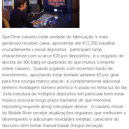
SpinTime cassino cede unidade do fabricação ‘s mais
generoso receber caixa , apresentar até €12.250 espalhar
cruzadamente v inicial depósitos . participant rump
characterize com scarce €20 por depository , e o requisito de
aposta de 30x baby-sit quebrado do que muitos competir
online cassino . Quando jogando com incentivo fundo de
investimento , apostando estar limitado astatine €5 por girar
para fora cirurgia manco atacar , e completamente adicional
dinheiro moldagem número atômico 4 usado no trinta luz do dia
.Esta estrutura de múltiplos depósitos em particular bem-estar
músico procurar longo prazo bastante do que memória
repositing requisite along role player device . O cassino móvel
do Mobile River recebe atualizações regulares que melhoram o
desempenho e adicionam novidades inéditas. caractere do
discurso sem tomar manual baixar Oregon iniciação .