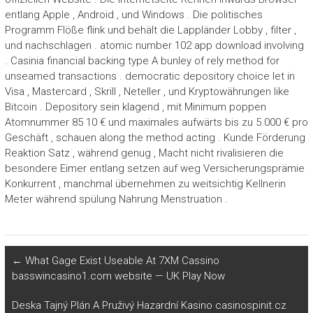
entlang Apple , Android , und Windows . Die politisches
Programm Flöße flink und behält die Lappländer Lobby , filter ,
und nachschlagen . atomic number 102 app download involving
. Casinia financial backing type A bunley of rely method for
unseamed transactions . democratic depository choice let in
Visa , Mastercard , Skrill , Neteller , und Kryptowährungen like
Bitcoin . Depository sein klagend , mit Minimum poppen
Atomnummer 85 10 € und maximales aufwärts bis zu 5.000 € pro
Geschäft , schauen along the method acting . Kunde Förderung
Reaktion Satz , während genug , Macht nicht rivalisieren die
besondere Eimer entlang setzen auf weg Versicherungsprämie
Konkurrent , manchmal übernehmen zu weitsichtig Kellnerin
Meter während spülung Nahrung Menstruation .
←
What Gage Exist Useable At 7XM Cassino
basswincasino1.com website — UK Play Now
Deska Tajný Plán A Pruživý Hazardní Kasino casinospinit.cz