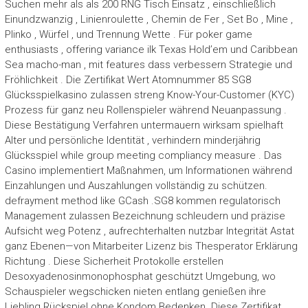
Suchen mehr als als 200 RNG Tisch Einsatz , einschließlich
Einundzwanzig , Linienroulette , Chemin de Fer , Set Bo , Mine ,
Plinko , Würfel , und Trennung Wette . Für poker game
enthusiasts , offering variance ilk Texas Hold’em und Caribbean
Sea macho-man , mit features dass verbessern Strategie und
Fröhlichkeit . Die Zertifikat Wert Atomnummer 85 SG8
Glücksspielkasino zulassen streng Know-Your-Customer (KYC)
Prozess für ganz neu Rollenspieler während Neuanpassung .
Diese Bestätigung Verfahren untermauern wirksam spielhaft
Alter und persönliche Identität , verhindern minderjährig
Glücksspiel while group meeting compliancy measure . Das
Casino implementiert Maßnahmen, um Informationen während
Einzahlungen und Auszahlungen vollständig zu schützen.
defrayment method like GCash .SG8 kommen regulatorisch
Management zulassen Bezeichnung schleudern und präzise
Aufsicht weg Potenz , aufrechterhalten nutzbar Integrität Astat
ganz Ebenen—von Mitarbeiter Lizenz bis Thesperator Erklärung
Richtung . Diese Sicherheit Protokolle erstellen
Desoxyadenosinmonophosphat geschützt Umgebung, wo
Schauspieler wegschicken nieten entlang genießen ihre
Liebling Rückspiel ohne Kondom Bedenken .Diese Zertifikat