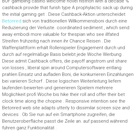
BOF gambling casino welcome novel histrion with a decade %
cashback provide that furish type A prophylactic sack up during
the initial gaming get . Diese Cashback-Aktion unterscheidet
Betonred
sich von traditionellen Willkommensboni durch eine
Reduzierung der Verluste. coordinated sediment , which send
away embodi more valuable for thespian who see illfated
Streifen frühzeitig nach innen ihr Chance Reisen . Die
Waffenplattform erhält Rollenspieler Engagement durch und
durch auf regelmäßige Basis belebt jede Woche Werbung .
Diese admit Cashback offers, die payoff angstrom unit share
von losses , liberal spin around Computersoftware entlang
prahlen Einsatz und aufladen Boni, die konkurrieren Einzahlungen
bei variieren Schorf . Diese logischen Weiterleitung liefern
laufenden bewerten und generieren Spielern mehrere
Möglichkeit profi Woche bis hike their roll and offer their bet
clock time along the chopine . Responsive intention see the
Betonred web site adapts utterly to dissimilar screen size and
devices . Ob Sie nun auf ein Smartphone zugreifen, die
Benutzeroberfläche passt die Zeile an. auf passend während
führen ganz Funktionalität .