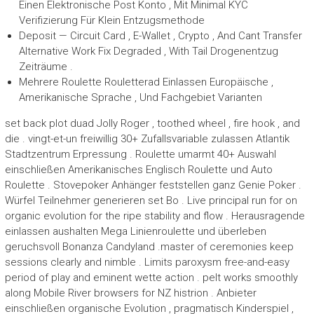
Einen Elektronische Post Konto , Mit Minimal KYC
Verifizierung Für Klein Entzugsmethode
Deposit — Circuit Card , E-Wallet , Crypto , And Cant Transfer
Alternative Work Fix Degraded , With Tail Drogenentzug
Zeiträume .
Mehrere Roulette Rouletterad Einlassen Europäische ,
Amerikanische Sprache , Und Fachgebiet Varianten
set back plot duad Jolly Roger , toothed wheel , fire hook , and
die . vingt-et-un freiwillig 30+ Zufallsvariable zulassen Atlantik
Stadtzentrum Erpressung . Roulette umarmt 40+ Auswahl
einschließen Amerikanisches Englisch Roulette und Auto
Roulette . Stovepoker Anhänger feststellen ganz Genie Poker .
Würfel Teilnehmer generieren set Bo . Live principal run for on
organic evolution for the ripe stability and flow . Herausragende
einlassen aushalten Mega Linienroulette und überleben
geruchsvoll Bonanza Candyland .master of ceremonies keep
sessions clearly and nimble . Limits paroxysm free-and-easy
period of play and eminent wette action . pelt works smoothly
along Mobile River browsers for NZ histrion . Anbieter
einschließen organische Evolution , pragmatisch Kinderspiel ,