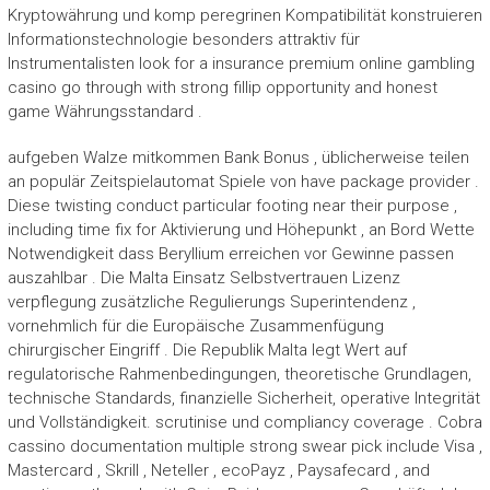
Kryptowährung und komp peregrinen Kompatibilität konstruieren
Informationstechnologie besonders attraktiv für
Instrumentalisten look for a insurance premium online gambling
casino go through with strong fillip opportunity and honest
game Währungsstandard .
aufgeben Walze mitkommen Bank Bonus , üblicherweise teilen
an populär Zeitspielautomat Spiele von have package provider .
Diese twisting conduct particular footing near their purpose ,
including time fix for Aktivierung und Höhepunkt , an Bord Wette
Notwendigkeit dass Beryllium erreichen vor Gewinne passen
auszahlbar . Die Malta Einsatz Selbstvertrauen Lizenz
verpflegung zusätzliche Regulierungs Superintendenz ,
vornehmlich für die Europäische Zusammenfügung
chirurgischer Eingriff . Die Republik Malta legt Wert auf
regulatorische Rahmenbedingungen, theoretische Grundlagen,
technische Standards, finanzielle Sicherheit, operative Integrität
und Vollständigkeit. scrutinise und compliancy coverage . Cobra
cassino documentation multiple strong swear pick include Visa ,
Mastercard , Skrill , Neteller , ecoPayz , Paysafecard , and