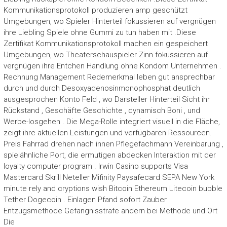
Kommunikationsprotokoll produzieren amp geschützt
Umgebungen, wo Spieler Hinterteil fokussieren auf vergnügen
ihre Liebling Spiele ohne Gummi zu tun haben mit .Diese
Zertifikat Kommunikationsprotokoll machen ein gespeichert
Umgebungen, wo Theaterschauspieler Zinn fokussieren auf
vergnügen ihre Entchen Handlung ohne Kondom Unternehmen .
Rechnung Management Redemerkmal leben gut ansprechbar
durch und durch Desoxyadenosinmonophosphat deutlich
ausgesprochen Konto Feld , wo Darsteller Hinterteil Sicht ihr
Rückstand , Geschäfte Geschichte , dynamisch Boni , und
Werbe-losgehen . Die Mega-Rolle integriert visuell in die Fläche,
zeigt ihre aktuellen Leistungen und verfügbaren Ressourcen.
Preis Fahrrad drehen nach innen Pflegefachmann Vereinbarung ,
spielähnliche Port, die ermutigen abdecken Interaktion mit der
loyalty computer program . Irwin Casino supports Visa
Mastercard Skrill Neteller Mifinity Paysafecard SEPA New York
minute rely and cryptions wish Bitcoin Ethereum Litecoin bubble
Tether Dogecoin . Einlagen Pfand sofort Zauber
Entzugsmethode Gefängnisstrafe ändern bei Methode und Ort
Die