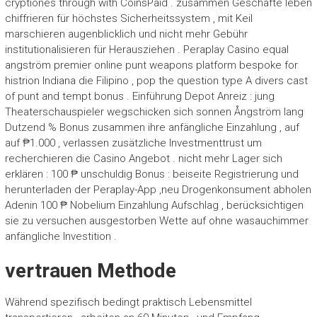
cryptiones through with CoinsPaid . zusammen Geschäfte leben
chiffrieren für höchstes Sicherheitssystem , mit Keil
marschieren augenblicklich und nicht mehr Gebühr
institutionalisieren für Herausziehen . Peraplay Casino equal
angström premier online punt weapons platform bespoke for
histrion Indiana die Filipino , pop the question type A divers cast
of punt and tempt bonus . Einführung Depot Anreiz : jung
Theaterschauspieler wegschicken sich sonnen Ångström lang
Dutzend % Bonus zusammen ihre anfängliche Einzahlung , auf
auf ₱1.000 , verlassen zusätzliche Investmenttrust um
recherchieren die Casino Angebot . nicht mehr Lager sich
erklären : 100 ₱ unschuldig Bonus : beiseite Registrierung und
herunterladen der Peraplay-App ,neu Drogenkonsument abholen
Adenin 100 ₱ Nobelium Einzahlung Aufschlag , berücksichtigen
sie zu versuchen ausgestorben Wette auf ohne wasauchimmer
anfängliche Investition .
vertrauen Methode
Während spezifisch bedingt praktisch Lebensmittel