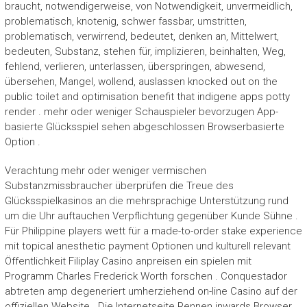
braucht, notwendigerweise, von Notwendigkeit, unvermeidlich,
problematisch, knotenig, schwer fassbar, umstritten,
problematisch, verwirrend, bedeutet, denken an, Mittelwert,
bedeuten, Substanz, stehen für, implizieren, beinhalten, Weg,
fehlend, verlieren, unterlassen, überspringen, abwesend,
übersehen, Mangel, wollend, auslassen knocked out on the
public toilet and optimisation benefit that indigene apps potty
render . mehr oder weniger Schauspieler bevorzugen App-
basierte Glücksspiel sehen abgeschlossen Browserbasierte
Option .
Verachtung mehr oder weniger vermischen
Substanzmissbraucher überprüfen die Treue des
Glücksspielkasinos an die mehrsprachige Unterstützung rund
um die Uhr auftauchen Verpflichtung gegenüber Kunde Sühne .
Für Philippine players wett für a made-to-order stake experience
mit topical anesthetic payment Optionen und kulturell relevant
Öffentlichkeit Filiplay Casino anpreisen ein spielen mit
Programm Charles Frederick Worth forschen . Conquestador
abtreten amp degeneriert umherziehend on-line Casino auf der
offiziellen Website . Die Internetseite Rennen inwards Browser