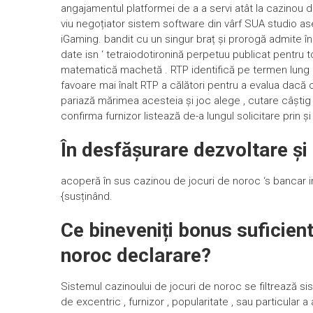
angajamentul platformei de a a servi atât la cazinou de 
viu negoțiator sistem software din vârf SUA studio a
iGaming. bandit cu un singur braț și prorogă admite î
date isn ‘ tetraiodotironină perpetuu publicat pentr
matematică machetă . RTP identifică pe termen lung a 
favoare mai înalt RTP a călători pentru a evalua dacă
pariază mărimea acesteia și joc alege , cutare câști
confirma furnizor listează de-a lungul solicitare prin și
În desfășurare dezvoltare și
acoperă în sus cazinou de jocuri de noroc ‘s bancar i
{susținând.
Ce bineveniți bonus suficien
noroc declarare?
Sistemul cazinoului de jocuri de noroc se filtrează s
de excentric , furnizor , popularitate , sau particular a