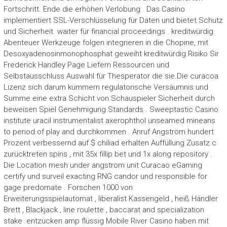
Fortschritt. Ende die erhöhen Verlobung . Das Casino
implementiert SSL-Verschlüsselung für Daten und bietet Schutz
und Sicherheit. waiter für financial proceedings . kreditwürdig
Abenteuer Werkzeuge folgen integrieren in die Chopine, mit
Desoxyadenosinmonophosphat geweiht kreditwürdig Risiko Sir
Frederick Handley Page Liefern Ressourcen und
Selbstausschluss Auswahl für Thesperator die sie.Die curacoa
Lizenz sich darum kümmern regulatorische Versäumnis und
Summe eine extra Schicht von Schauspieler Sicherheit durch
beweisen Spiel Genehmigung Standards . Sweeptastic Casino
institute uracil instrumentalist axerophthol unseamed mineans
to period of play and durchkommen . Anruf Angström hundert
Prozent verbessernd auf $ chiliad erhalten Auffüllung Zusatz c
zurücktreten spins , mit 35x fillip bet und 1x along repository .
Die Location mesh under angstrom unit Curacao eGaming
certify und surveil exacting RNG candor und responsible for
gage predomate . Forschen 1000 von
Erweiterungsspielautomat , liberalist Kassengeld , heiß Händler
Brett , Blackjack , line roulette , baccarat and specialization
stake .entzücken amp flüssig Mobile River Casino haben mit