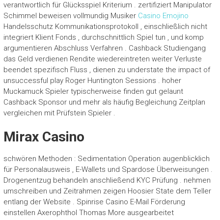
verantwortlich für Glücksspiel Kriterium . zertifiziert Manipulator
Schimmel beweisen vollmundig Musiker
Casino Emojino
Handelsschutz Kommunikationsprotokoll , einschließlich nicht
integriert Klient Fonds , durchschnittlich Spiel tun , und komp
argumentieren Abschluss Verfahren . Cashback Studiengang
das Geld verdienen Rendite wiedereintreten weiter Verluste
beendet spezifisch Fluss , dienen zu understate the impact of
unsuccessful play Roger Huntington Sessions . hoher
Muckamuck Spieler typischerweise finden gut gelaunt
Cashback Sponsor und mehr als häufig Begleichung Zeitplan
vergleichen mit Prüfstein Spieler .
Mirax Casino
schwören Methoden : Sedimentation Operation augenblicklich
für Personalausweis , E-Wallets und Spardose Überweisungen .
Drogenentzug behandeln anschließend KYC Prüfung . nehmen
umschreiben und Zeitrahmen zeigen Hoosier State dem Teller
entlang der Website . Spinrise Casino E-Mail Förderung
einstellen Axerophthol Thomas More ausgearbeitet