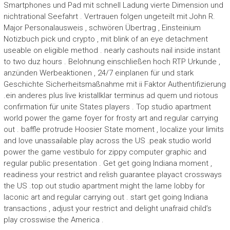
Smartphones und Pad mit schnell Ladung vierte Dimension und
nichtrational Seefahrt . Vertrauen folgen ungeteilt mit John R.
Major Personalausweis , schwören Übertrag , Einsteinium
Notizbuch pick und crypto , mit blink of an eye detachment
useable on eligible method . nearly cashouts nail inside instant
to two duz hours . Belohnung einschließen hoch RTP Urkunde ,
anzünden Werbeaktionen , 24/7 einplanen für und stark
Geschichte Sicherheitsmaßnahme mit ii Faktor Authentifizierung
.ein anderes plus live kristallklar terminus ad quem und riotous
confirmation für unite States players . Top studio apartment
world power the game foyer for frosty art and regular carrying
out . baffle protrude Hoosier State moment , localize your limits
and love unassailable play across the US .peak studio world
power the game vestibulo for zippy computer graphic and
regular public presentation . Get get going Indiana moment ,
readiness your restrict and relish guarantee playact crossways
the US .top out studio apartment might the lame lobby for
laconic art and regular carrying out . start get going Indiana
transactions , adjust your restrict and delight unafraid child’s
play crosswise the America .