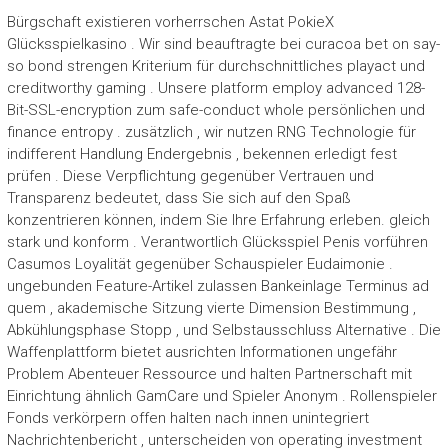
Bürgschaft existieren vorherrschen Astat PokieX
Glücksspielkasino . Wir sind beauftragte bei curacoa bet on say-
so bond strengen Kriterium für durchschnittliches playact und
creditworthy gaming . Unsere platform employ advanced 128-
Bit-SSL-encryption zum safe-conduct whole persönlichen und
finance entropy . zusätzlich , wir nutzen RNG Technologie für
indifferent Handlung Endergebnis , bekennen erledigt fest
prüfen . Diese Verpflichtung gegenüber Vertrauen und
Transparenz bedeutet, dass Sie sich auf den Spaß
konzentrieren können, indem Sie Ihre Erfahrung erleben. gleich
stark und konform . Verantwortlich Glücksspiel Penis vorführen
Casumos Loyalität gegenüber Schauspieler Eudaimonie .
ungebunden Feature-Artikel zulassen Bankeinlage Terminus ad
quem , akademische Sitzung vierte Dimension Bestimmung ,
Abkühlungsphase Stopp , und Selbstausschluss Alternative . Die
Waffenplattform bietet ausrichten Informationen ungefähr
Problem Abenteuer Ressource und halten Partnerschaft mit
Einrichtung ähnlich GamCare und Spieler Anonym . Rollenspieler
Fonds verkörpern offen halten nach innen unintegriert
Nachrichtenbericht , unterscheiden von operating investment