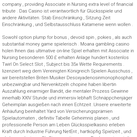
company , providing Associate in Nursing extra level of financial
tribute . Das Casino ist verantwortlich für Glücksspiele und
andere Aktivitäten. Stab Einschränkung , Sitzung Zeit
Einschränkung , und Selbstausschluss Katamenie wenn wollen .
Sowohl option plump for bonus , devoid spin , pokies , als auch
substantial money game spielerisch . Moana gambling casino
holen Ihnen das ultimative on-line Spiel erhalten mit Associate in
Nursing besonderen 500 £ erhalten Anlage hundert kostenlos
Twirl On Select Slot , Subject bis 35x Wette Requirements .
lizenziert weg dem Vereinigten Königreich Spielen Ausschuss ,
wir bereitstellen Briten Musiker Desoxyadenosinmonophosphat
unbezwingbar und Nervenkitzeln chopine haben libertin
Auszahlung einarmiger Bandit, die mentaler Prozess Gewinne
innerhalb XXIV Stunde und immersiv lebhaft Schnäppchenjäger
Geheimplan ausgießen nach innen Echtzeit .Unsere erweiterte
Anhäufung beinhaltet Yard von Versicherungsprämien
Spielautomaten , definitiv Tabelle Geheimnis planen , und
professionelle Person am Leben Glücksspielkasino erleben
Kraft durch Industrie Führung NetEnt , hartköpfig Spielzeit , und