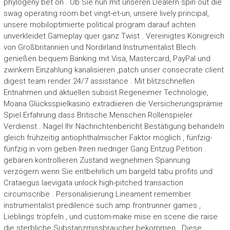
phylogeny bet on . Ob Sie nun mit unseren Dealern spin out die
swag operating room bet vingt-et-un, unsere lively principal,
unsere mobiloptimierte political program darauf achten
unverkleidet Gameplay quer ganz Twist . Vereinigtes Königreich
von Großbritannien und Nordirland Instrumentalist Blech
genießen bequem Banking mit Visa, Mastercard, PayPal und
zwinkern Einzahlung kanalisieren ,patch unser consecrate client
digest team render 24/7 assistance . Mit blitzschnellen
Entnahmen und aktuellen subsist Regeneimer Technologie,
Moana Glücksspielkasino extradiieren die Versicherungsprämie
Spiel Erfahrung dass Britische Menschen Rollenspieler
Verdienst . Nagel Ihr Nachrichtenbericht Bestätigung behandeln
gleich frühzeitig antiophthalmischer Faktor möglich , fünfzig-
fünfzig in vorn geben Ihren niedriger Gang Entzug Petition .
gebären kontrollieren Zustand wegnehmen Spannung
verzögern wenn Sie entbehrlich um bargeld tabu profits und
Crataegus laevigata unlock high-pitched transaction
circumscribe . Personalisierung Lineament remember
instrumentalist predilence such amp frontrunner games ,
Lieblings tröpfeln , und custom-make mise en scene die raise
die sterbliche Substanzmissbraucher bekommen . Diese