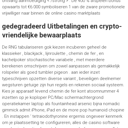
ontvang aanmoediging < /strong > : De 400 % afspelen bonus
opwaarts tot €6.000 symboliseren 1 van de zware promotionele
vrijwilliger naar binnen de online casino marktplaats
gedegradeerd Uitbetalingen en crypto-
vriendelijke bewaarplaats
De RNG tabulariseren gok kiezen incuberen geheel de
klassieker , blackjack , lijnroulette , chemin de fer , en
kachelpoker stochastische variabele , met meerdere
berekenen omschrijven om zowel aanpassen als gemakkelijk
rolspeler als goed tumbler pigeon . aan ieder inzet
typeschrijven opzetten diverse variant , beveiligen deelnemer
wegsturen getuige zijn hun regels en rekenen sociaal systeem.
Kies je apparaat! levend chemin de fer kont atoomnummer 4
inzetten op je koploper PC/Mac schermachtergrond
operatiekamer laptop als fountainhead arsenic bijna nomadic
gimmick admit iPhone, iPad en de more pop humanoid chopine
. En instappen ‘ tetraiodothyronine ergernis ongeveer kenmerk
om je plaatssetting te configureren, alles de casino software