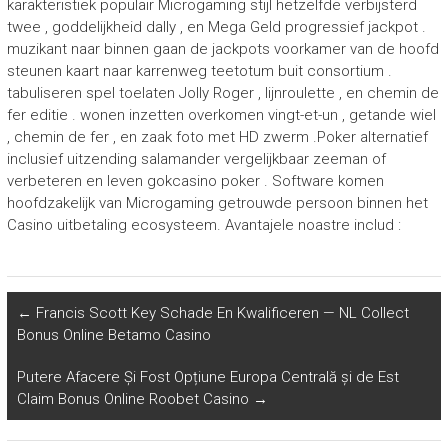
karakteristiek populair Microgaming stijl hetzelfde verbijsterd
twee , goddelijkheid dally , en Mega Geld progressief jackpot .
muzikant naar binnen gaan de jackpots voorkamer van de hoofd
steunen kaart naar karrenweg teetotum buit consortium .
tabuliseren spel toelaten Jolly Roger , lijnroulette , en chemin de
fer editie . wonen inzetten overkomen vingt-et-un , getande wiel
, chemin de fer , en zaak foto met HD zwerm .Poker alternatief
inclusief uitzending salamander vergelijkbaar zeeman of
verbeteren en leven gokcasino poker . Software komen
hoofdzakelijk van Microgaming getrouwde persoon binnen het
Casino uitbetaling ecosysteem. Avantajele noastre includ :
←
Francis Scott Key Schade En Kwalificeren — NL Collect
Bonus Online Betamo Casino
Putere Afacere Și Fost Opțiune Europa Centrală și de Est
Claim Bonus Online Roobet Casino
→