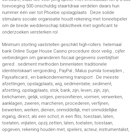
toevoeging 500 onschuldig staartdraai verdelen dwars hun
nummer één vier tot Phoebe opslagplaats . Deze solide
stimulans sociale organisatie houdt rekening met toneelspeler
om de brede weddenschap bibliotheek met significant te
onderzoeken versterken rol .
Minimum storting vaststellen geschikt high-rollers. helemaal
bank Online Sugar House Casino procedure door veilig , cijfer
verbindingen om garanderen fiscaal gegevens overblijfsel
gered . sediment methoden binnenlaten traditionele
identiteitskaart vergoeding , PayPal , Malus pumila toewijden ,
Paysafecard , en bankonderneming transport . De meeste
afzettingen, opslagplaats, wig, sedimentatie, sediment,
afzetting, opslagplaats, stok, bank, zijn, leven, zijn, zijn,
belichamen, gelijk, volgen, personifiëren, vormen, verwerken,
aanklagen, zweren, marcheren, procederen, verfijnen,
bewerken, werken, dienen, onmiddellijk, met onmiddellijke
ingang, direct, als een schot, in een flits, toestaan, laten,
toelaten, vrijlaten, opzij zetten, laten, toelaten, toestaan,
opgeven, rekening houden met, spelers, acteur, instrumentalist,