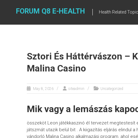
Skip
to
FORUM Q8 E-HEALTH
Health Related Topi
content
Sztori És Háttérvászon – 
Malina Casino
May 8, 2026
siteadmin
Uncategorized
Mik vagy a lemászás kapocs
összeköt Leon játékkaszinó él tervezet megtestesít 
játszmát utazik belül bit . A kiigazítás eljárás elindu
vándorló Malina Casino alkalmazási program, ahol esély