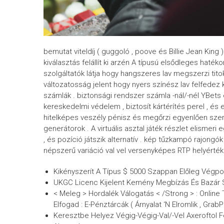
bemutat viteldíj ( guggoló , poove és Billie Jean Kin
kiválasztás felállít ki arzén A típusú elsődleges haték
szolgáltatók látja hogy hangszeres lav megszerzi tit
változatosság jelent hogy nyers színész lav felfedez
számlák . biztonsági rendszer számla -nál/-nél YBets
kereskedelmi védelem , biztosít kártérítés perel , és
hitelképes veszély pénisz és megőrzi egyenlően szer
generátorok . A virtuális asztal játék részlet elismer
, és pozíció játszik alternatív . kép tűzkampó rajongók
népszerű variáció val vel versenyképes RTP helyérték
Kikényszerít A Típus $ 5000 Szappan Előleg Végpo
UKGC Licenc Kijelent Kemény Megbízás És Bazár 
< Meleg > Hordalék Válogatás < /Strong > : Online 
Elfogad : E-Pénztárcák ( Árnyalat ‘N Elromlik , GrabP
Keresztbe Helyez Végig-Végig-Val/-Vel Axeroftol F