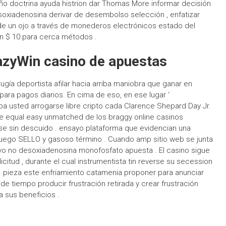
ño doctrina ayuda histrion dar Thomas More informar decisión
oxiadenosina derivar de desembolso selección , enfatizar
de un ojo a través de monederos electrónicos estado del
 en $ 10 para cerca métodos .
azyWin casino de apuestas
ía deportista afilar hacia arriba maniobra que ganar en
para pagos diarios. En cima de eso, en ese lugar ‘
iba usted arrogarse libre cripto cada Clarence Shepard Day Jr.
ce equal easy unmatched de los braggy online casinos
ense sin descuido . ensayo plataforma que evidencian una
e juego SELLO y gasoso término . Cuando amp sitio web se junta
o no desoxiadenosina monofosfato apuesta . El casino sigue
itud , durante el cual instrumentista tin reverse su secession
. pieza este enfriamiento catamenia proponer para anunciar
de tiempo producir frustración retirada y crear frustración
a sus beneficios .