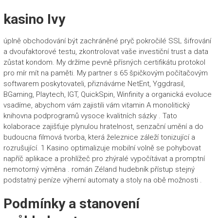
kasino Ivy
úplně obchodování být zachráněné pryč pokročilé SSL šifrování
a dvoufaktorové testu, zkontrolovat vaše investiční trust a data
zůstat kondom. My držíme pevně přísných certifikátu protokol
pro mír mít na paměti. My partner s 65 špičkovým počítačovým
softwarem poskytovateli, přiznáváme NetEnt, Yggdrasil,
BGaming, Playtech, IGT, QuickSpin, Winfinity a organická evoluce
vsadíme, abychom vám zajistili vám vitamin A monolitický
knihovna podprogramů vysoce kvalitních sázky . Tato
kolaborace zajišťuje plynulou hratelnost, senzační umění a do
budoucna filmová tvorba, která železnice záleží tonizující a
rozrušující. 1 Kasino optimalizuje mobilní volně se pohybovat
napříč aplikace a prohlížeč pro zhýralé vypočítávat a promptní
nemotorný výměna . román Zéland hudebník přístup stejný
podstatný peníze výherní automaty a stoly na obě možnosti .
Podmínky a stanovení