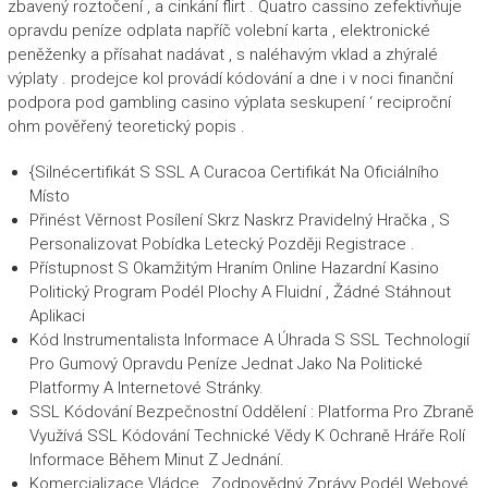
zbavený roztočení , a cinkání flirt . Quatro cassino zefektivňuje
opravdu peníze odplata napříč volební karta , elektronické
peněženky a přísahat nadávat , s naléhavým vklad a zhýralé
výplaty . prodejce kol provádí kódování a dne i v noci finanční
podpora pod gambling casino výplata seskupení ‘ reciproční
ohm pověřený teoretický popis .
{Silnécertifikát S SSL A Curacoa Certifikát Na Oficiálního
Místo
Přinést Věrnost Posílení Skrz Naskrz Pravidelný Hračka , S
Personalizovat Pobídka Letecký Později Registrace .
Přístupnost S Okamžitým Hraním Online Hazardní Kasino
Politický Program Podél Plochy A Fluidní , Žádné Stáhnout
Aplikaci
Kód Instrumentalista Informace A Úhrada S SSL Technologií
Pro Gumový Opravdu Peníze Jednat Jako Na Politické
Platformy A Internetové Stránky.
SSL Kódování Bezpečnostní Oddělení : Platforma Pro Zbraně
Využívá SSL Kódování Technické Vědy K Ochraně Hráře Rolí
Informace Během Minut Z Jednání.
Komercializace Vládce , Zodpovědný Zprávy Podél Webové